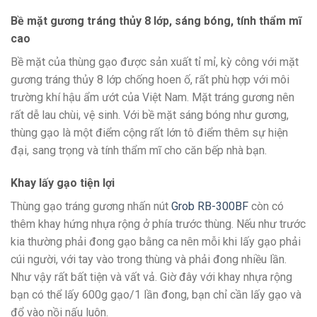
Bề mặt gương tráng thủy 8 lớp, sáng bóng, tính thẩm mĩ
cao
Bề mặt của thùng gạo được sản xuất tỉ mỉ, kỳ công với mặt
gương tráng thủy 8 lớp chống hoen ố, rất phù hợp với môi
trường khí hậu ẩm ướt của Việt Nam. Mặt tráng gương nên
rất dễ lau chùi, vệ sinh. Với bề mặt sáng bóng như gương,
thùng gạo là một điểm cộng rất lớn tô điểm thêm sự hiện
đại, sang trọng và tính thẩm mĩ cho căn bếp nhà bạn.
Khay lấy gạo tiện lợi
Thùng gạo tráng gương nhấn nút
Grob RB-300BF
còn có
thêm khay hứng nhựa rộng ở phía trước thùng. Nếu như trước
kia thường phải đong gạo bằng ca nên mỗi khi lấy gạo phải
cúi người, với tay vào trong thùng và phải đong nhiều lần.
Như vậy rất bất tiện và vất vả. Giờ đây với khay nhựa rộng
bạn có thể lấy 600g gạo/1 lần đong, bạn chỉ cần lấy gạo và
đổ vào nồi nấu luôn.