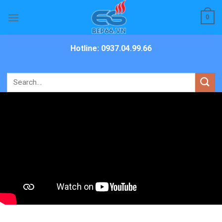
Skip
0
to
content
Hotline: 0937.04.99.66
Search
for: