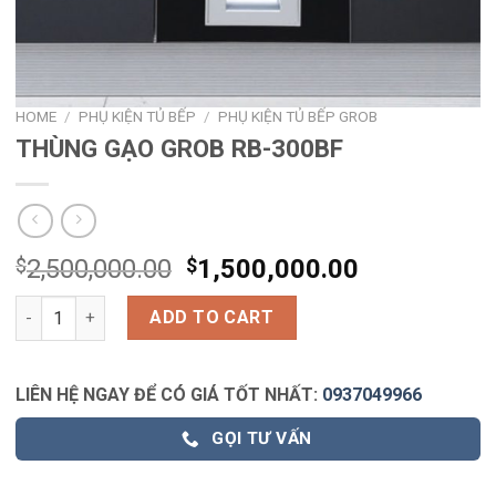
HOME
/
PHỤ KIỆN TỦ BẾP
/
PHỤ KIỆN TỦ BẾP GROB
THÙNG GẠO GROB RB-300BF
$
2,500,000.00
$
1,500,000.00
THÙNG GẠO GROB RB-300BF quantity
ADD TO CART
LIÊN HỆ NGAY ĐỂ CÓ GIÁ TỐT NHẤT:
0937049966
GỌI TƯ VẤN