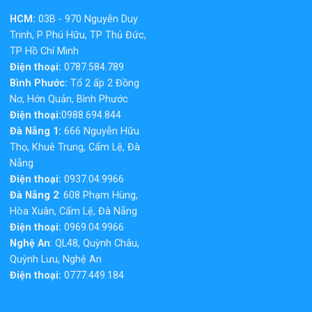
HCM:
03B - 970 Nguyễn Duy
Trinh, P Phú Hữu, TP Thủ Đức,
TP Hồ Chí Minh
Điện thoại:
0787.584.789
Bình Phước:
Tổ 2 ấp 2 Đồng
Nơ, Hớn Quản, Bình Phước
Điện thoại:
0988.694.844
Đà Nẵng 1:
666 Nguyễn Hữu
Thọ, Khuê Trung, Cẩm Lệ, Đà
Nẵng
Điện thoại:
0937.04.9966
Đà Nẵng 2
: 608 Phạm Hùng,
Hòa Xuân, Cẩm Lệ, Đà Nẵng
Điện thoại:
0969.04.9966
Nghệ An
: QL48, Quỳnh Châu,
Quỳnh Lưu, Nghệ An
Điện thoại:
0777.449.184