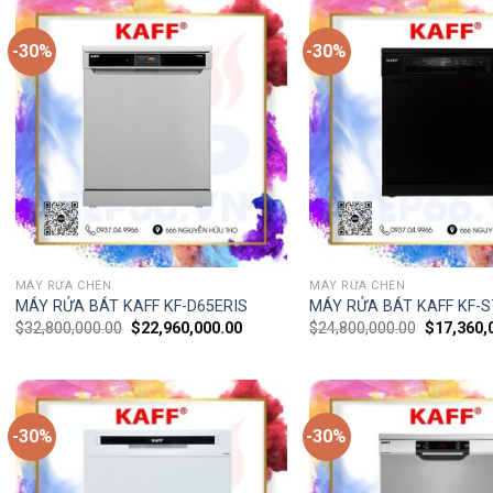
-30%
-30%
MÁY RỬA CHÉN
MÁY RỬA CHÉN
MÁY RỬA BÁT KAFF KF-D65ERIS
MÁY RỬA BÁT KAFF KF-
$
32,800,000.00
$
22,960,000.00
$
24,800,000.00
$
17,360,
-30%
-30%