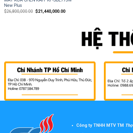
MÁY RỬA CHÉN KAFF KF-SBL775W
New Plus
$
26,800,000.00
$
21,440,000.00
Công ty TNHH MTV TM
Thọ 