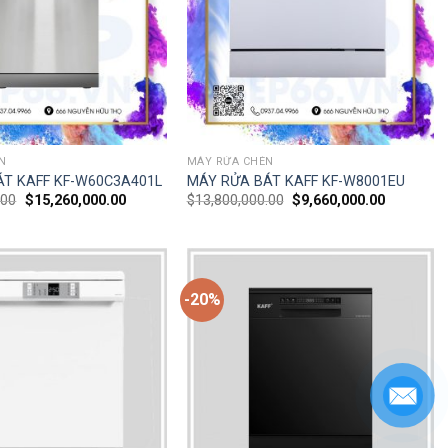
N
MÁY RỬA CHÉN
ÁT KAFF KF-W60C3A401L
MÁY RỬA BÁT KAFF KF-W8001EU
.00
$
15,260,000.00
$
13,800,000.00
$
9,660,000.00
-20%