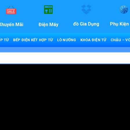
đồ Gia Dụng
Phụ Kiện
Khuyến Mãi
Điện Máy
P TỪ
BẾP ĐIỆN KẾT HỢP TỪ
LÒ NƯỚNG
KHÓA ĐIỆN TỬ
CHẬU – VÒ