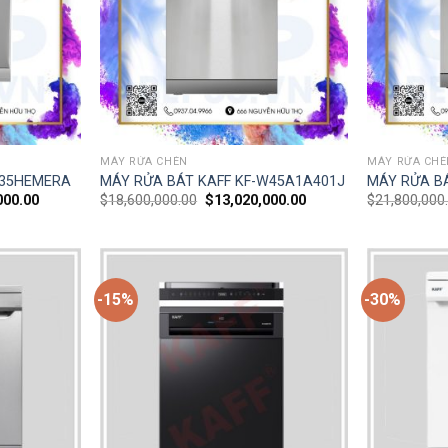
MÁY RỬA CHÉN
MÁY RỬA CHÉ
T35HEMERA
MÁY RỬA BÁT KAFF KF-W45A1A401J
MÁY RỬA B
000.00
$
18,600,000.00
$
13,020,000.00
$
21,800,000
-15%
-30%