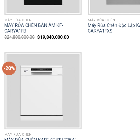
MÁY RỬA CHÉN
MÁY RỬA CHÉN
MÁY RỬA CHÉN BÁN ÂM KF-
Máy Rửa Chén Độc Lập K
CARYA1FB
CARYA1FXS
$
24,800,000.00
$
19,840,000.00
-20%
MÁY RỬA CHÉN