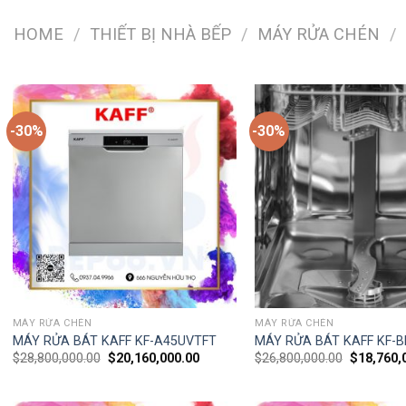
HOME
/
THIẾT BỊ NHÀ BẾP
/
MÁY RỬA CHÉN
/
-30%
-30%
MÁY RỬA CHÉN
MÁY RỬA CHÉN
MÁY RỬA BÁT KAFF KF-A45UVTFT
MÁY RỬA BÁT KAFF KF-B
$
28,800,000.00
$
20,160,000.00
$
26,800,000.00
$
18,760,