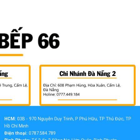
HCM:
03B - 970 Nguyễn Duy Trinh, P Phú Hữu, TP Thủ Đức, TP
Hồ Chí Minh
Điện thoại:
0787.584.789