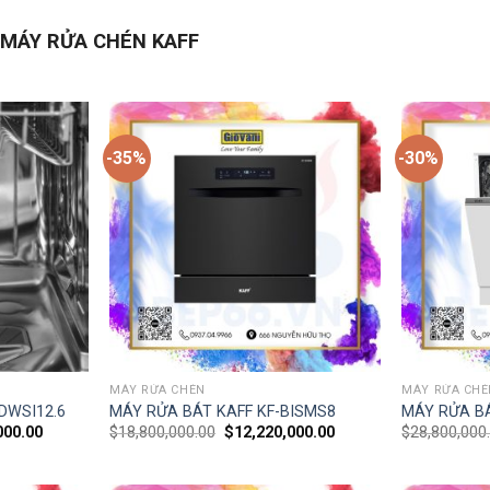
MÁY RỬA CHÉN KAFF
-35%
-30%
MÁY RỬA CHÉN
MÁY RỬA CHÉ
DWSI12.6
MÁY RỬA BÁT KAFF KF-BISMS8
MÁY RỬA BÁ
000.00
$
18,800,000.00
$
12,220,000.00
$
28,800,000