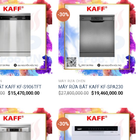
-30%
N
MÁY RỬA CHÉN
T KAFF KF-S906TFT
MÁY RỬA BÁT KAFF KF-SPA230
.00
$
15,470,000.00
$
27,800,000.00
$
19,460,000.00
-30%