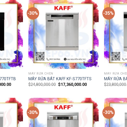
-30%
-35%
MÁY RỬA CHÉN
MÁY RỬA CHÉ
S770TFTB
MÁY RỬA BÁT KAFF KF-S770TFTS
MÁY RỬA BÁ
000.00
$
24,800,000.00
$
17,360,000.00
$
23,800,000
-30%
-30%