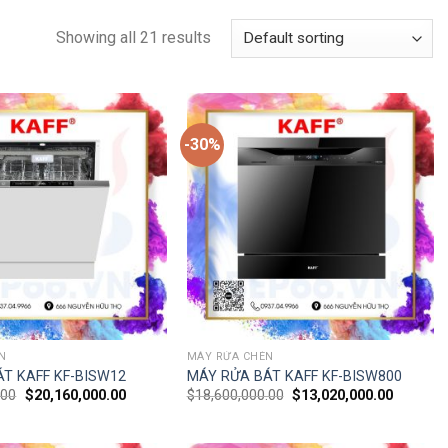
Showing all 21 results
-30%
N
MÁY RỬA CHÉN
T KAFF KF-BISW12
MÁY RỬA BÁT KAFF KF-BISW800
.00
$
20,160,000.00
$
18,600,000.00
$
13,020,000.00