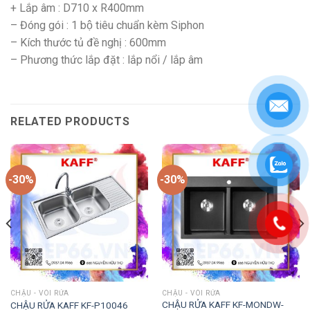
+ Lắp âm : D710 x R400mm
– Đóng gói : 1 bộ tiêu chuẩn kèm Siphon
– Kích thước tủ đề nghị : 600mm
– Phương thức lắp đặt : lắp nổi / lắp âm
RELATED PRODUCTS
-30%
-30%
CHẬU - VÒI RỬA
CHẬU - VÒI RỬA
CHẬU RỬA KAFF KF-MONDW-
CHẬU RỬA KAFF KF-P10046