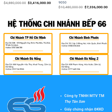
9050
$
4,880,000.00
$
3,416,000.00
$
10,480,000.00
$
7,336,000.00
Công ty TNHH MTV TM
Thọ Tân Sơn
Giấy chứng nhận ĐKKD