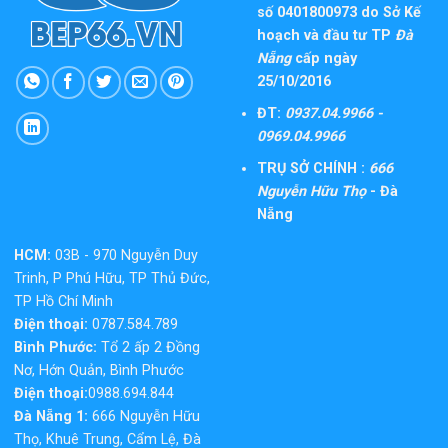
số 0401800973 do Sở Kế
hoạch và đầu tư TP
Đà
Nẵng
cấp ngày
25/10/2016
ĐT:
0937.04.9966 -
0969.04.9966
TRỤ SỞ CHÍNH :
666
Nguyễn Hữu Thọ
- Đà
Nẵng
HCM:
03B - 970 Nguyễn Duy
Trinh, P Phú Hữu, TP Thủ Đức,
TP Hồ Chí Minh
Điện thoại:
0787.584.789
Bình Phước:
Tổ 2 ấp 2 Đồng
Nơ, Hớn Quản, Bình Phước
Điện thoại:
0988.694.844
Đà Nẵng 1:
666 Nguyễn Hữu
Thọ, Khuê Trung, Cẩm Lệ, Đà