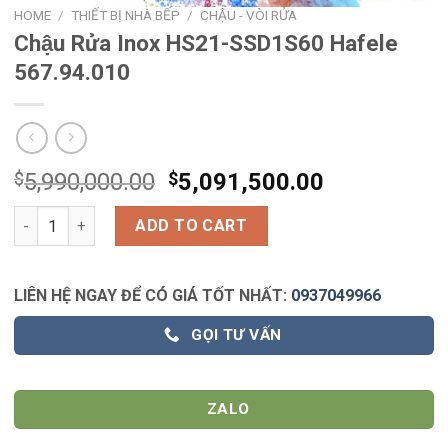
HOME
/
THIẾT BỊ NHÀ BẾP
/
CHẬU - VÒI RỬA
Chậu Rửa Inox HS21-SSD1S60 Hafele
567.94.010
$
5,990,000.00
$
5,091,500.00
Chậu Rửa Inox HS21-SSD1S60 Hafele 567.94.010 quantity
ADD TO CART
LIÊN HỆ NGAY ĐỂ CÓ GIÁ TỐT NHẤT:
0937049966
GỌI TƯ VẤN
ZALO