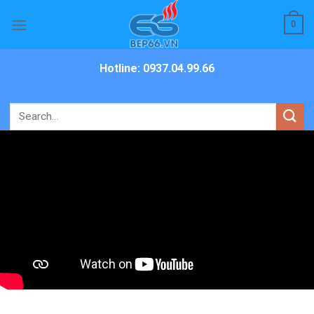
Skip
0
to
content
Hotline: 0937.04.99.66
Search
for: