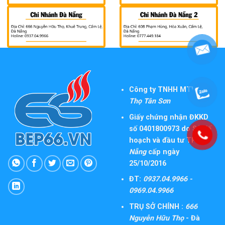
Công ty TNHH MTV TM
Thọ Tân Sơn
Giấy chứng nhận ĐKKD
số 0401800973 do Sở Kế
hoạch và đầu tư TP
Đà
Nẵng
cấp ngày
25/10/2016
ĐT:
0937.04.9966 -
0969.04.9966
TRỤ SỞ CHÍNH :
666
Nguyễn Hữu Thọ
- Đà