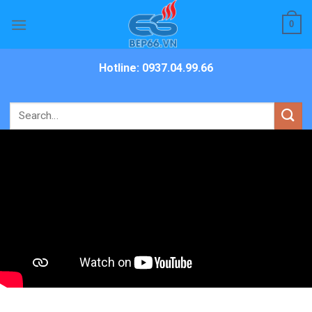
Skip
0
to
content
Hotline: 0937.04.99.66
Search
for: