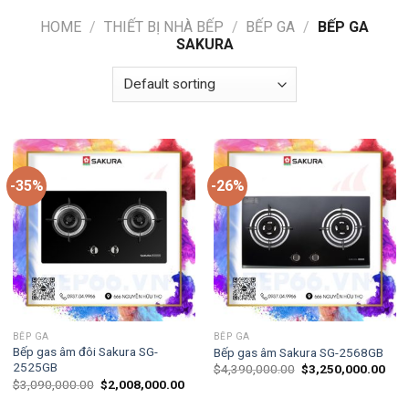
HOME
/
THIẾT BỊ NHÀ BẾP
/
BẾP GA
/
BẾP GA
SAKURA
-35%
-26%
BẾP GA
BẾP GA
Bếp gas âm đôi Sakura SG-
Bếp gas âm Sakura SG-2568GB
2525GB
$
4,390,000.00
$
3,250,000.00
$
3,090,000.00
$
2,008,000.00