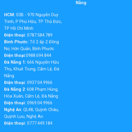
Nẵng
HCM:
03B - 970 Nguyễn Duy
Trinh, P Phú Hữu, TP Thủ Đức,
TP Hồ Chí Minh
Điện thoại:
0787.584.789
Bình Phước:
Tổ 2 ấp 2 Đồng
Nơ, Hớn Quản, Bình Phước
Điện thoại:
0988.694.844
Đà Nẵng 1:
666 Nguyễn Hữu
Thọ, Khuê Trung, Cẩm Lệ, Đà
Nẵng
Điện thoại:
0937.04.9966
Đà Nẵng 2
: 608 Phạm Hùng,
Hòa Xuân, Cẩm Lệ, Đà Nẵng
Điện thoại:
0969.04.9966
Nghệ An
: QL48, Quỳnh Châu,
Quỳnh Lưu, Nghệ An
Điện thoại:
0777.449.184