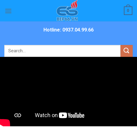
Skip
0
to
content
Hotline: 0937.04.99.66
Search
for: