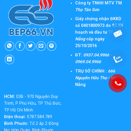
Công ty TNHH MTV TM
Thọ Tân Sơn
Giấy chứng nhận ĐKKD
số 0401800973 do Sở Kế
hoạch và đầu tư TP
Đà
Nẵng
cấp ngày
25/10/2016
ĐT:
0937.04.9966 -
0969.04.9966
TRỤ SỞ CHÍNH :
666
Nguyễn Hữu Thọ
- Đà
Nẵng
HCM:
03B - 970 Nguyễn Duy
Trinh, P Phú Hữu, TP Thủ Đức,
TP Hồ Chí Minh
Điện thoại:
0787.584.789
Bình Phước:
Tổ 2 ấp 2 Đồng
Nơ, Hớn Quản, Bình Phước