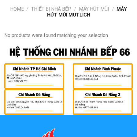
HOME
/
THIẾT BỊ NHÀ BẾP
/
MÁY HÚT MÙI
/
MÁY
HÚT MÙI MUTLICH
No products were found matching your selection.