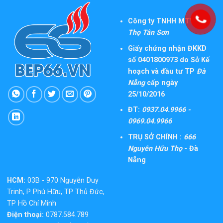
Công ty TNHH MTV TM
Thọ Tân Sơn
Giấy chứng nhận ĐKKD
số 0401800973 do Sở Kế
hoạch và đầu tư TP
Đà
Nẵng
cấp ngày
25/10/2016
ĐT:
0937.04.9966 -
0969.04.9966
TRỤ SỞ CHÍNH :
666
Nguyễn Hữu Thọ
- Đà
Nẵng
HCM:
03B - 970 Nguyễn Duy
Trinh, P Phú Hữu, TP Thủ Đức,
TP Hồ Chí Minh
Điện thoại:
0787.584.789