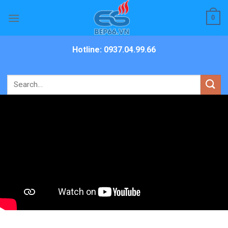
Skip
0
to
content
Hotline: 0937.04.99.66
Search
for: