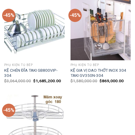
-45%
-45%
PHỤ KIỆN TỦ BẾP
PHỤ KIỆN TỦ BẾP
KỆ CHÉN ĐĨA TAKI GB800VIP-
KỆ GIA VỊ DAO THỚT INOX 304
304
TAKI GV350N-304
$
3,064,000.00
$
1,685,200.00
$
1,580,000.00
$
869,000.00
-45%