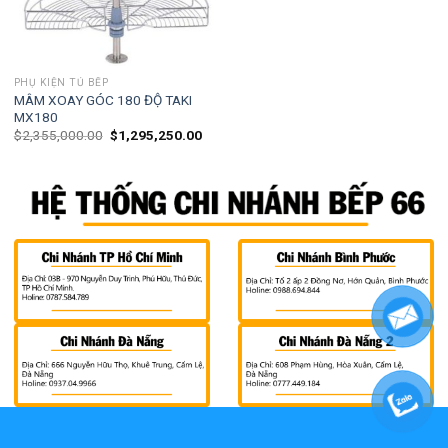
PHỤ KIỆN TỦ BẾP
MÂM XOAY GÓC 180 ĐỘ TAKI
MX180
$
2,355,000.00
$
1,295,250.00