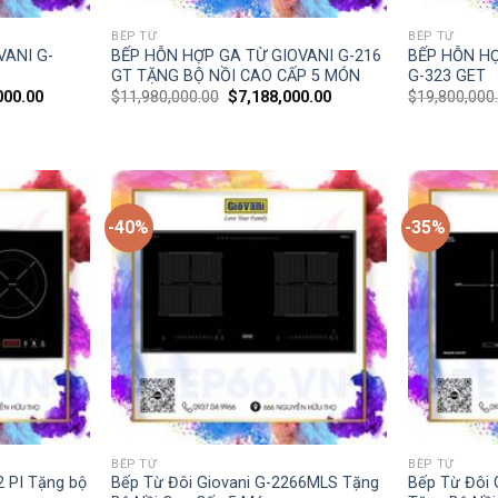
BẾP TỪ
BẾP TỪ
VANI G-
BẾP HỖN HỢP GA TỪ GIOVANI G-216
BẾP HỖN HỢ
GT TẶNG BỘ NỒI CAO CẤP 5 MÓN
G-323 GET
000.00
$
11,980,000.00
$
7,188,000.00
$
19,800,000
-40%
-35%
BẾP TỪ
BẾP TỪ
2 PI Tặng bộ
Bếp Từ Đôi Giovani G-2266MLS Tặng
Bếp Từ Đôi 