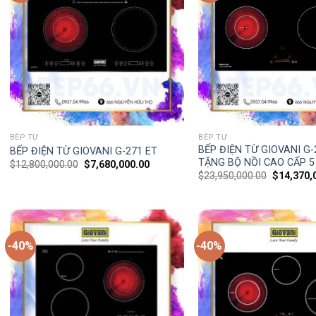
BẾP TỪ
BẾP TỪ
BẾP ĐIỆN TỪ GIOVANI G-
BẾP ĐIỆN TỪ GIOVANI G-271 ET
TẶNG BỘ NỒI CAO CẤP 
$
12,800,000.00
$
7,680,000.00
$
23,950,000.00
$
14,370,
-40%
-40%