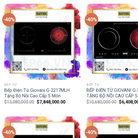
-40%
-40%
BẾP TỪ
BẾP TỪ
Bếp Điện Từ Giovani G-2217MLH
BẾP ĐIỆN TỪ GIOVANI G-
Tặng Bộ Nồi Cao Cấp 5 Món
TẶNG BỘ NỒI CAO CẤP 
$
13,080,000.00
$
7,848,000.00
$
10,680,000.00
$
6,408,0
-40%
-40%