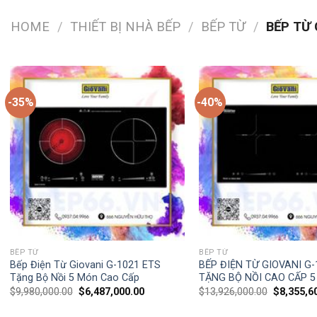
HOME
/
THIẾT BỊ NHÀ BẾP
/
BẾP TỪ
/
BẾP TỪ 
-35%
-40%
BẾP TỪ
BẾP TỪ
Bếp Điện Từ Giovani G-1021 ETS
BẾP ĐIỆN TỪ GIOVANI G
Tặng Bộ Nồi 5 Món Cao Cấp
TẶNG BỘ NỒI CAO CẤP 
$
9,980,000.00
$
6,487,000.00
$
13,926,000.00
$
8,355,6