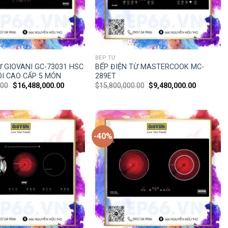
BẾP TỪ
Ừ GIOVANI GC-73031 HSC
BẾP ĐIỆN TỪ MASTERCOOK MC-
I CAO CẤP 5 MÓN
289ET
.00
$
16,488,000.00
$
15,800,000.00
$
9,480,000.00
-40%