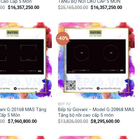
 Cao Cấp 5 Món
TẶNG BỘ NỒI CAO CẤP 5 MÓN
.00
$
16,357,250.00
$
25,165,000.00
$
16,357,250.00
-40%
BẾP TỪ
vani G-20168 MAS Tặng
Bếp từ Giovani – Model G-20868 MAS
Cấp 5 Món
Tặng bộ nồi cao cấp 5 món
.00
$
7,960,800.00
$
13,826,000.00
$
8,295,600.00