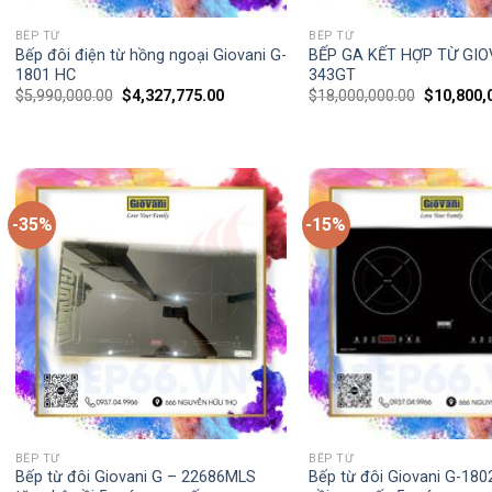
BẾP TỪ
BẾP TỪ
Bếp đôi điện từ hồng ngoại Giovani G-
BẾP GA KẾT HỢP TỪ GIO
1801 HC
343GT
$
5,990,000.00
$
4,327,775.00
$
18,000,000.00
$
10,800,
-35%
-15%
BẾP TỪ
BẾP TỪ
Bếp từ đôi Giovani G – 22686MLS
Bếp từ đôi Giovani G-180