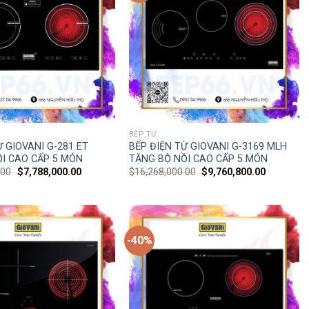
BẾP TỪ
Ừ GIOVANI G-281 ET
BẾP ĐIỆN TỪ GIOVANI G-3169 MLH
I CAO CẤP 5 MÓN
TẶNG BỘ NỒI CAO CẤP 5 MÓN
.00
$
7,788,000.00
$
16,268,000.00
$
9,760,800.00
-40%