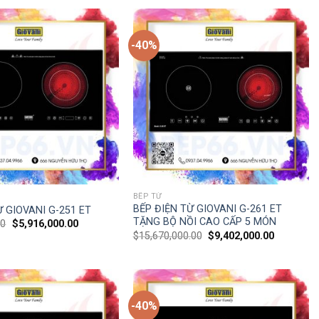
-40%
BẾP TỪ
BẾP ĐIỆN TỪ GIOVANI G-261 ET
Ừ GIOVANI G-251 ET
TẶNG BỘ NỒI CAO CẤP 5 MÓN
00
$
5,916,000.00
$
15,670,000.00
$
9,402,000.00
-40%