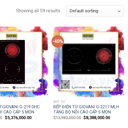
Showing all 59 results
-40%
BẾP TỪ
Ừ GIOVANI G-219 DHC
BẾP ĐIỆN TỪ GIOVANI G-2217 MLH
I CAO CẤP 5 MÓN
TẶNG BỘ NỒI CAO CẤP 5 MÓN
00
$
5,376,000.00
$
13,980,000.00
$
8,388,000.00