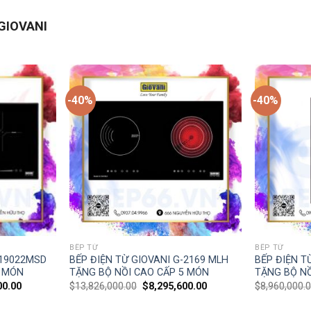
GIOVANI
-40%
-40%
BẾP TỪ
BẾP TỪ
-19022MSD
BẾP ĐIỆN TỪ GIOVANI G-2169 MLH
BẾP ĐIỆN T
5 MÓN
TẶNG BỘ NỒI CAO CẤP 5 MÓN
TẶNG BỘ NỒ
00.00
$
13,826,000.00
$
8,295,600.00
$
8,960,000.