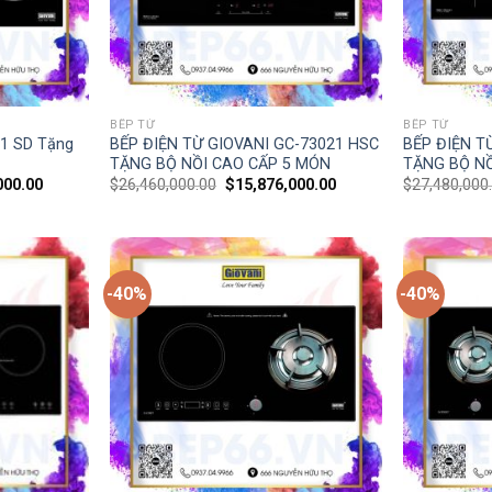
BẾP TỪ
BẾP TỪ
71 SD Tặng
BẾP ĐIỆN TỪ GIOVANI GC-73021 HSC
BẾP ĐIỆN T
TẶNG BỘ NỒI CAO CẤP 5 MÓN
TẶNG BỘ NỒ
000.00
$
26,460,000.00
$
15,876,000.00
$
27,480,000
-40%
-40%