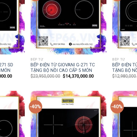
BẾP TỪ
BẾP TỪ
271 SD
BẾP ĐIỆN TỪ GIOVANI G-271 TC
BẾP ĐIỆN T
5 MÓN
TẶNG BỘ NỒI CAO CẤP 5 MÓN
TẶNG BỘ NỒ
000.00
$
23,950,000.00
$
14,370,000.00
$
12,980,000
-40%
-40%