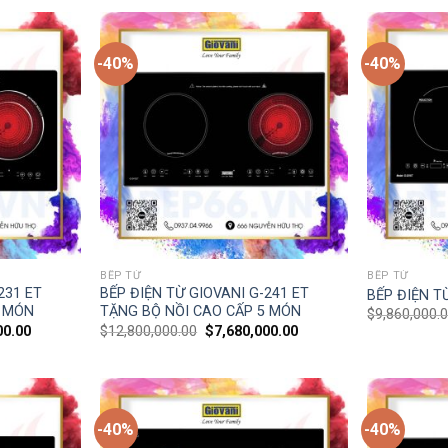
-40%
-40%
BẾP TỪ
BẾP TỪ
231 ET
BẾP ĐIỆN TỪ GIOVANI G-241 ET
BẾP ĐIỆN T
5 MÓN
TẶNG BỘ NỒI CAO CẤP 5 MÓN
$
9,860,000.
00.00
$
12,800,000.00
$
7,680,000.00
-40%
-40%