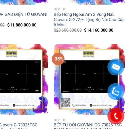
BẾP TỪ
P GAS ĐIỆN TỪ GIOVANI
Bếp Hồng Ngoại Âm 2 Vùng Nấu
Giovani G-272-E Tặng Bộ Nồi Cao Cấp
5 Món
.00
$
11,880,000.00
$
23,600,000.00
$
14,160,000.00
-35%
BẾP TỪ
Giovani G-73026TSC
BẾP TỪ ĐÔI GIOVANI GC-73026 TSC