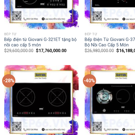
BẾP TỪ
BẾP TỪ
Bếp điện từ Giovani G-321ET tặng bộ
Bếp Điện Từ Giovani G-3
nồi cao cấp 5 món
Bộ Nồi Cao Cấp 5 Món
$
29,600,000.00
$
17,760,000.00
$
26,980,000.00
$
16,188,
-28%
-40%