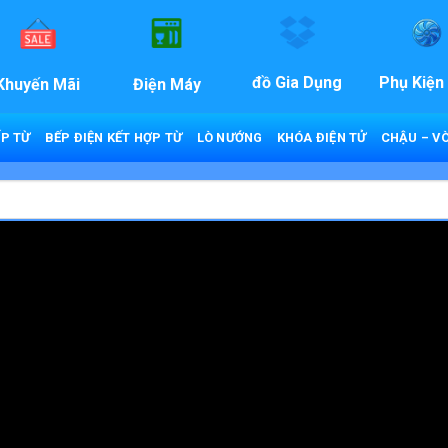
đồ Gia Dụng
Phụ Kiện
Khuyến Mãi
Điện Máy
P TỪ
BẾP ĐIỆN KẾT HỢP TỪ
LÒ NƯỚNG
KHÓA ĐIỆN TỬ
CHẬU – VÒ