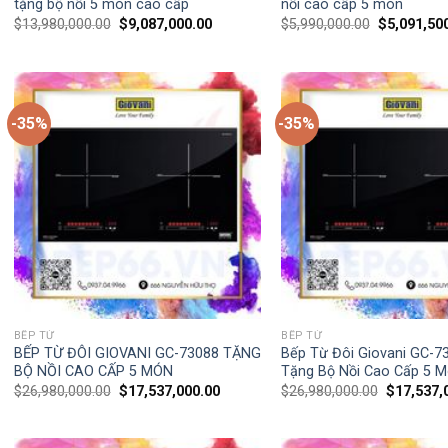
tặng bộ nồi 5 món cao cấp
nồi cao cấp 5 món
$
13,980,000.00
$
9,087,000.00
$
5,990,000.00
$
5,091,50
-35%
-35%
BẾP TỪ
BẾP TỪ
BẾP TỪ ĐÔI GIOVANI GC-73088 TẶNG
Bếp Từ Đôi Giovani GC-7
BỘ NỒI CAO CẤP 5 MÓN
Tặng Bộ Nồi Cao Cấp 5 
$
26,980,000.00
$
17,537,000.00
$
26,980,000.00
$
17,537,