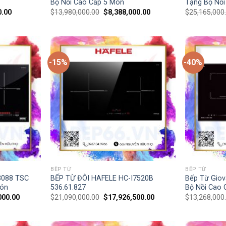
Bộ Nồi Cao Cấp 5 Món
Tặng Bộ Nồi
0.00
$
13,980,000.00
$
8,388,000.00
$
25,165,000
-15%
-40%
BẾP TỪ
BẾP TỪ
3088 TSC
BẾP TỪ ĐÔI HAFELE HC-I7520B
Bếp Từ Gio
Món
536.61.827
Bộ Nồi Cao 
000.00
$
21,090,000.00
$
17,926,500.00
$
13,268,000