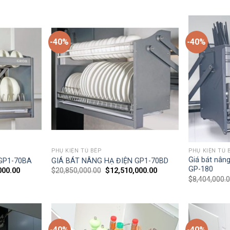
-40%
-40%
PHỤ KIỆN TỦ BẾP
PHỤ KIỆN TỦ 
Giá bát nân
GP1-70BA
GIÁ BÁT NÂNG HẠ ĐIỆN GP1-70BD
GP-180
000.00
$
20,850,000.00
$
12,510,000.00
$
8,404,000.
-40%
-40%