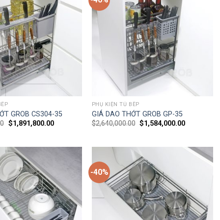
BẾP
PHỤ KIỆN TỦ BẾP
ỚT GROB CS304-35
GIÁ DAO THỚT GROB GP-35
00
$
1,891,800.00
$
2,640,000.00
$
1,584,000.00
-40%