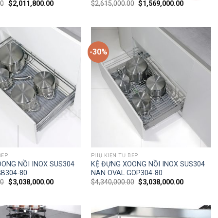
00
$
2,011,800.00
$
2,615,000.00
$
1,569,000.00
-30%
BẾP
PHỤ KIỆN TỦ BẾP
OONG NỒI INOX SUS304
KỆ ĐỰNG XOONG NỒI INOX SUS304
B304-80
NAN OVAL GOP304-80
00
$
3,038,000.00
$
4,340,000.00
$
3,038,000.00