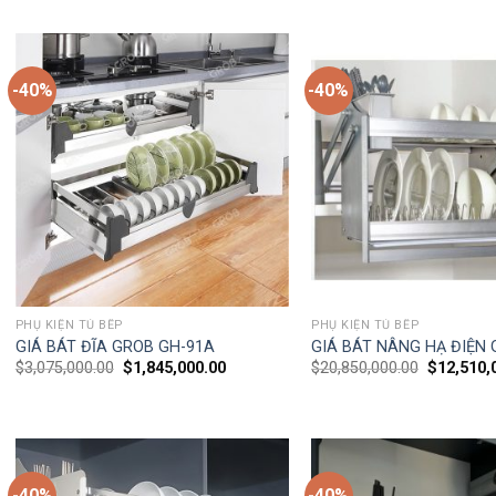
-40%
-40%
PHỤ KIỆN TỦ BẾP
PHỤ KIỆN TỦ BẾP
GIÁ BÁT ĐĨA GROB GH-91A
GIÁ BÁT NÂNG HẠ ĐIỆN 
$
3,075,000.00
$
1,845,000.00
$
20,850,000.00
$
12,510,
-40%
-40%