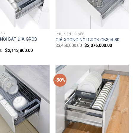
BẾP
PHỤ KIỆN TỦ BẾP
NỒI BÁT ĐĨA GROB
GIÁ XOONG NỒI GROB GB304-80
$
3,460,000.00
$
2,076,000.00
00
$
2,113,800.00
-30%