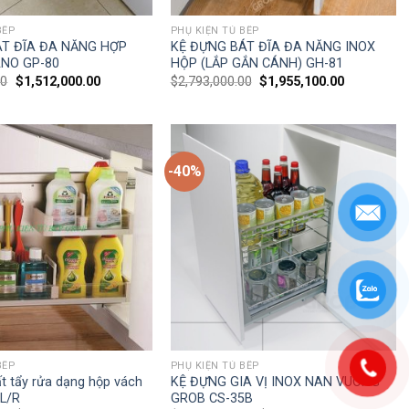
BẾP
PHỤ KIỆN TỦ BẾP
ÁT ĐĨA ĐA NĂNG HỢP
KỆ ĐỰNG BÁT ĐĨA ĐA NĂNG INOX
ANO GP-80
HỘP (LẮP GẮN CÁNH) GH-81
00
$
1,512,000.00
$
2,793,000.00
$
1,955,100.00
-40%
BẾP
PHỤ KIỆN TỦ BẾP
t tẩy rửa dạng hộp vách
KỆ ĐỰNG GIA VỊ INOX NAN VUÔNG
0L/R
GROB CS-35B