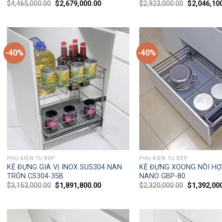
$
4,465,000.00
$
2,679,000.00
$
2,923,000.00
$
2,046,10
-40%
-40%
PHỤ KIỆN TỦ BẾP
PHỤ KIỆN TỦ BẾP
KỆ ĐỰNG GIA VỊ INOX SUS304 NAN
KỆ ĐỰNG XOONG NỒI HỢ
TRÒN CS304-35B
NANO GBP-80
$
3,153,000.00
$
1,891,800.00
$
2,320,000.00
$
1,392,00