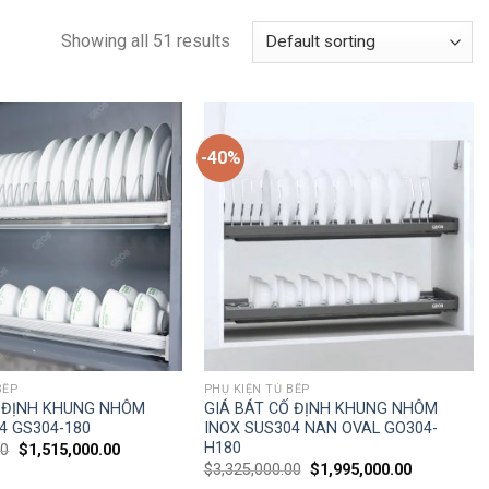
Showing all 51 results
-40%
BẾP
PHỤ KIỆN TỦ BẾP
Ố ĐỊNH KHUNG NHÔM
GIÁ BÁT CỐ ĐỊNH KHUNG NHÔM
4 GS304-180
INOX SUS304 NAN OVAL GO304-
H180
00
$
1,515,000.00
$
3,325,000.00
$
1,995,000.00