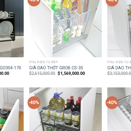
PHỤ KIỆN TỦ BẾP
PHỤ KIỆN TỦ 
l GO304-170
GIÁ DAO THỚT GROB CS-35
GIÁ DAO TH
00.00
$
2,615,000.00
$
1,569,000.00
$
3,153,000.
-40%
-40%