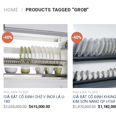
HOME
/
PRODUCTS TAGGED “GROB”
-40%
-40%
PHỤ KIỆN TỦ BẾP
PHỤ KIỆN TỦ BẾP
GIÁ BÁT CỐ ĐỊNH CHỮ V INOX LÁ U-
GIÁ BÁT CỐ ĐỊNH KHUN
180
KIM SƠN NANO GP-H160
$
1,025,000.00
$
615,000.00
$
1,970,000.00
$
1,182,00