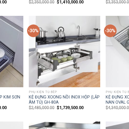
0.00
$
2,350,000.00
$
1,410,000.00
$
3,353,000.
-30%
-30%
PHỤ KIỆN TỦ BẾP
PHỤ KIỆN TỦ 
P KIM SƠN
KỆ ĐỰNG XOONG NỒI INOX HỘP (LẮP
KỆ ĐỰNG X
ÂM TỦ) GH-80A
NAN OVAL G
0.00
$
2,485,000.00
$
1,739,500.00
$
4,340,000.