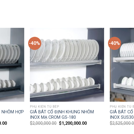
-40%
-40%
PHỤ KIỆN TỦ BẾP
PHỤ KIỆN TỦ 
G NHÔM HỢP
GIÁ BÁT CỐ ĐỊNH KHUNG NHÔM
GIÁ BÁT C
INOX MẠ CROM GS-180
INOX SUS30
0.00
$
2,000,000.00
$
1,200,000.00
$
2,525,000.