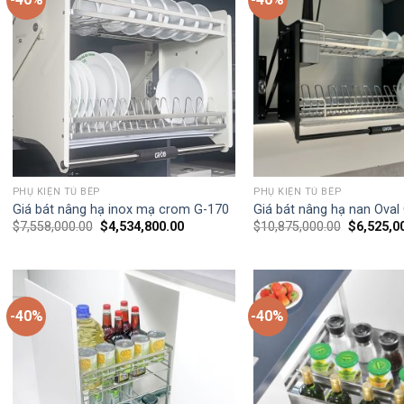
PHỤ KIỆN TỦ BẾP
PHỤ KIỆN TỦ BẾP
Giá bát nâng hạ inox mạ crom G-170
Giá bát nâng hạ nan Ova
$
7,558,000.00
$
4,534,800.00
$
10,875,000.00
$
6,525,0
-40%
-40%