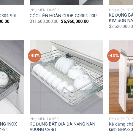
PHỤ KIỆN TỦ BẾP
PHỤ KIỆN TỦ 
KỆ ĐỰNG B
O304-90L
GÓC LIÊN HOÀN GROB GO304-90R
KIM SƠN N
00.00
$
11,600,000.00
$
6,960,000.00
$
2,520,000.
-40%
-40%
PHỤ KIỆN TỦ BẾP
PHỤ KIỆN TỦ 
ĂNG INOX
KỆ ĐỰNG BÁT ĐĨA ĐA NĂNG NAN
Kệ đựng chấ
4-81
VUÔNG CR-81
kính GHA-2