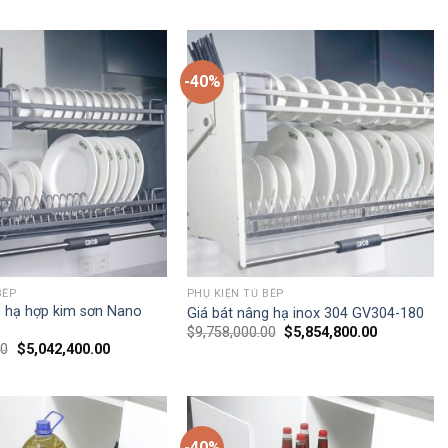
-40%
BẾP
PHỤ KIỆN TỦ BẾP
g hạ hợp kim sơn Nano
Giá bát nâng hạ inox 304 GV304-180
$
9,758,000.00
$
5,854,800.00
00
$
5,042,400.00
-40%