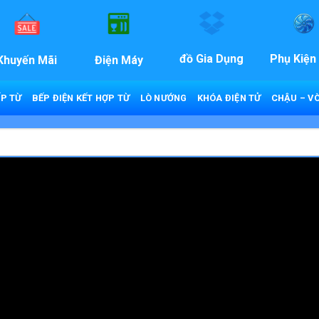
đồ Gia Dụng
Phụ Kiện
Khuyến Mãi
Điện Máy
P TỪ
BẾP ĐIỆN KẾT HỢP TỪ
LÒ NƯỚNG
KHÓA ĐIỆN TỬ
CHẬU – VÒ