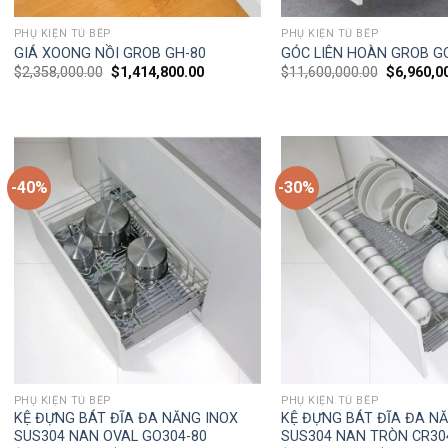
PHỤ KIỆN TỦ BẾP
PHỤ KIỆN TỦ BẾP
GIÁ XOONG NỒI GROB GH-80
GÓC LIÊN HOÀN GROB G
$
2,358,000.00
$
1,414,800.00
$
11,600,000.00
$
6,960,0
-40%
-30%
PHỤ KIỆN TỦ BẾP
PHỤ KIỆN TỦ BẾP
KỆ ĐỰNG BÁT ĐĨA ĐA NĂNG INOX
KỆ ĐỰNG BÁT ĐĨA ĐA N
SUS304 NAN OVAL GO304-80
SUS304 NAN TRÒN CR30