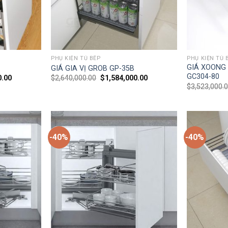
PHỤ KIỆN TỦ BẾP
PHỤ KIỆN TỦ 
GIÁ XOONG 
GIÁ GIA VỊ GROB GP-35B
GC304-80
0.00
$
2,640,000.00
$
1,584,000.00
$
3,523,000.
-40%
-40%