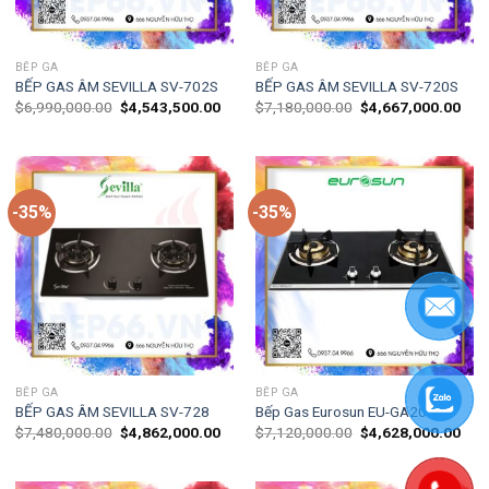
BẾP GA
BẾP GA
BẾP GAS ÂM SEVILLA SV-702S
BẾP GAS ÂM SEVILLA SV-720S
$
6,990,000.00
$
4,543,500.00
$
7,180,000.00
$
4,667,000.00
-35%
-35%
BẾP GA
BẾP GA
BẾP GAS ÂM SEVILLA SV-728
Bếp Gas Eurosun EU-GA205S
$
7,480,000.00
$
4,862,000.00
$
7,120,000.00
$
4,628,000.00