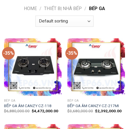
HOME
/
THIẾT BỊ NHÀ BẾP
/
BẾP GA
-35%
-35%
BẾP GA
BẾP GA
BẾP GA ÂM CANZY CZ-118
BẾP GA ÂM CANZY CZ-217MI
$
6,880,000.00
$
4,472,000.00
$
3,680,000.00
$
2,392,000.00