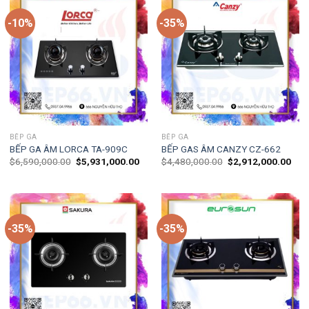
-10%
-35%
BẾP GA
BẾP GA
BẾP GA ÂM LORCA TA-909C
BẾP GAS ÂM CANZY CZ-662
$
6,590,000.00
$
5,931,000.00
$
4,480,000.00
$
2,912,000.00
-35%
-35%