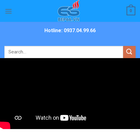
Skip
0
to
content
Hotline: 0937.04.99.66
Search
for: