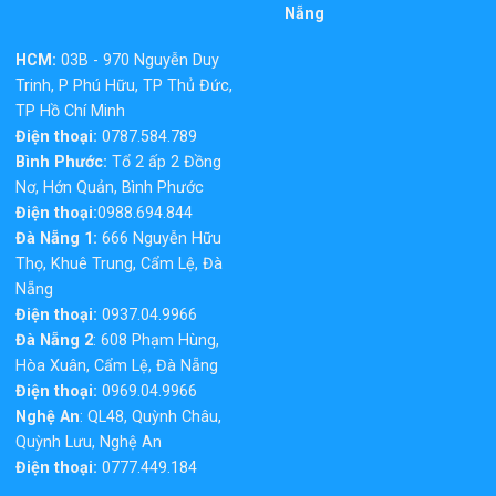
Nẵng
HCM:
03B - 970 Nguyễn Duy
Trinh, P Phú Hữu, TP Thủ Đức,
TP Hồ Chí Minh
Điện thoại:
0787.584.789
Bình Phước:
Tổ 2 ấp 2 Đồng
Nơ, Hớn Quản, Bình Phước
Điện thoại:
0988.694.844
Đà Nẵng 1:
666 Nguyễn Hữu
Thọ, Khuê Trung, Cẩm Lệ, Đà
Nẵng
Điện thoại:
0937.04.9966
Đà Nẵng 2
: 608 Phạm Hùng,
Hòa Xuân, Cẩm Lệ, Đà Nẵng
Điện thoại:
0969.04.9966
Nghệ An
: QL48, Quỳnh Châu,
Quỳnh Lưu, Nghệ An
Điện thoại:
0777.449.184