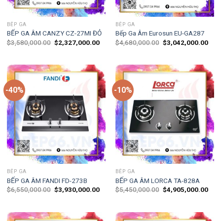
BẾP GA
BẾP GA
BẾP GA ÂM CANZY CZ-27MI ĐỎ
Bếp Ga Âm Eurosun EU-GA287
$
3,580,000.00
$
2,327,000.00
$
4,680,000.00
$
3,042,000.00
-40%
-10%
BẾP GA
BẾP GA
BẾP GA ÂM FANDI FD-273B
BẾP GA ÂM LORCA TA-828A
$
6,550,000.00
$
3,930,000.00
$
5,450,000.00
$
4,905,000.00