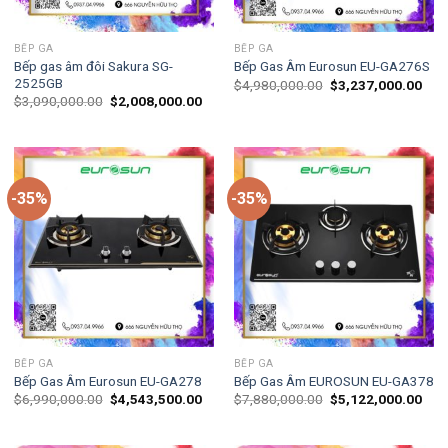
BẾP GA
BẾP GA
Bếp gas âm đôi Sakura SG-
Bếp Gas Âm Eurosun EU-GA276S
2525GB
$
4,980,000.00
$
3,237,000.00
$
3,090,000.00
$
2,008,000.00
-35%
-35%
BẾP GA
BẾP GA
Bếp Gas Âm Eurosun EU-GA278
Bếp Gas Âm EUROSUN EU-GA378
$
6,990,000.00
$
4,543,500.00
$
7,880,000.00
$
5,122,000.00