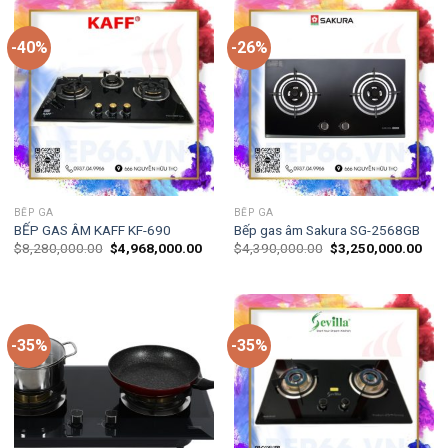
-40%
-26%
BẾP GA
BẾP GA
BẾP GAS ÂM KAFF KF-690
Bếp gas âm Sakura SG-2568GB
$
8,280,000.00
$
4,968,000.00
$
4,390,000.00
$
3,250,000.00
-35%
-35%