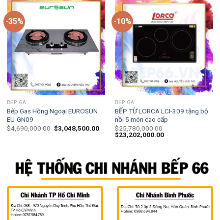
-35%
-10%
BẾP GA
BẾP GA
Bếp Gas Hồng Ngoại EUROSUN
BẾP TỪ LORCA LCI-309 tặng bộ
EU-GN09
nồi 5 món cao cấp
$
4,690,000.00
$
3,048,500.00
$
25,780,000.00
$
23,202,000.00