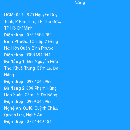
Nẵng
HCM:
03B - 970 Nguyễn Duy
Trinh, P Phú Hữu, TP Thủ Đức,
TP Hồ Chí Minh
Điện thoại:
0787.584.789
Bình Phước:
Tổ 2 ấp 2 Đồng
Nơ, Hớn Quản, Bình Phước
Điện thoại:
0988.694.844
Đà Nẵng 1:
666 Nguyễn Hữu
Thọ, Khuê Trung, Cẩm Lệ, Đà
Nẵng
Điện thoại:
0937.04.9966
Đà Nẵng 2
: 608 Phạm Hùng,
Hòa Xuân, Cẩm Lệ, Đà Nẵng
Điện thoại:
0969.04.9966
Nghệ An
: QL48, Quỳnh Châu,
Quỳnh Lưu, Nghệ An
Điện thoại:
0777.449.184