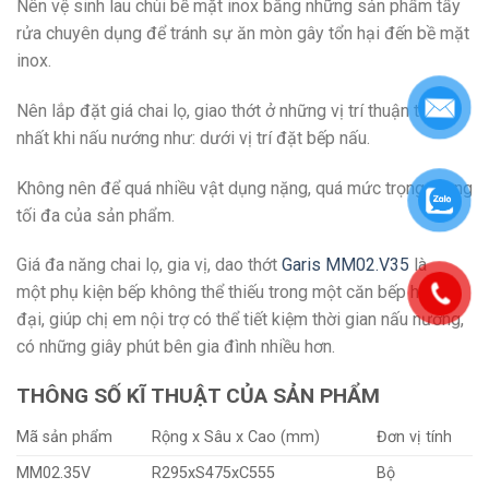
Nên vệ sinh lau chùi bề mặt inox bằng những sản phẩm tẩy
rửa chuyên dụng để tránh sự ăn mòn gây tổn hại đến bề mặt
inox.
Nên lắp đặt giá chai lọ, giao thớt ở những vị trí thuận tiện
nhất khi nấu nướng như: dưới vị trí đặt bếp nấu.
Không nên để quá nhiều vật dụng nặng, quá mức trọng lượng
tối đa của sản phẩm.
Giá đa năng chai lọ, gia vị, dao thớt
Garis MM02.V35
là
một phụ kiện bếp không thể thiếu trong một căn bếp hiện
đại, giúp chị em nội trợ có thể tiết kiệm thời gian nấu nướng,
có những giây phút bên gia đình nhiều hơn.
THÔNG SỐ KĨ THUẬT CỦA SẢN PHẨM
Mã sản phẩm
Rộng x Sâu x Cao (mm)
Đơn vị tính
MM02.35V
R295xS475xC555
Bộ