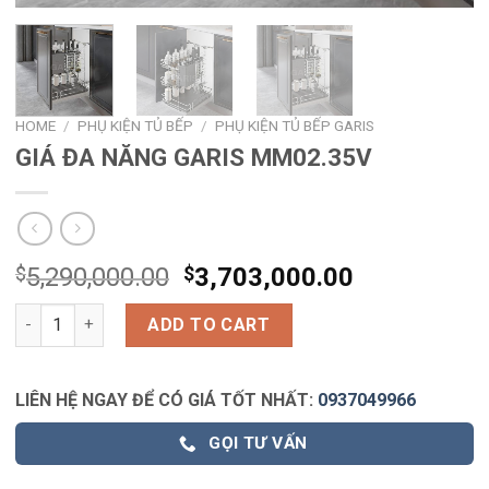
HOME
/
PHỤ KIỆN TỦ BẾP
/
PHỤ KIỆN TỦ BẾP GARIS
GIÁ ĐA NĂNG GARIS MM02.35V
$
5,290,000.00
$
3,703,000.00
GIÁ ĐA NĂNG GARIS MM02.35V quantity
ADD TO CART
LIÊN HỆ NGAY ĐỂ CÓ GIÁ TỐT NHẤT:
0937049966
GỌI TƯ VẤN