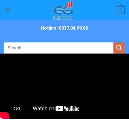
Skip
0
to
content
Hotline: 0937.04.99.66
Search
for: