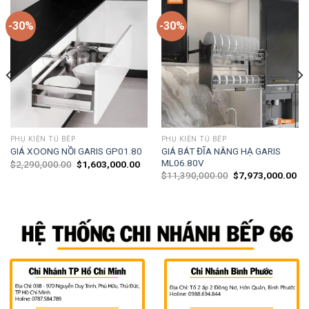
-30%
-30%
PHỤ KIỆN TỦ BẾP
PHỤ KIỆN TỦ BẾP
GIÁ BÁT ĐĨA NÂNG HẠ GARIS
GIÁ XOONG NỒI GARIS GP01.80
ML06.80V
$
2,290,000.00
$
1,603,000.00
$
11,390,000.00
$
7,973,000.00