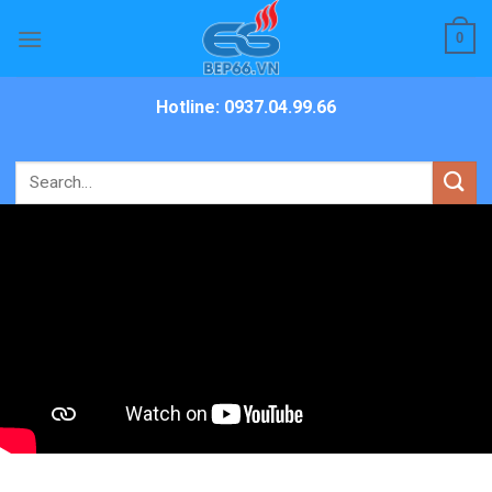
Skip
0
to
content
Hotline: 0937.04.99.66
Search
for: