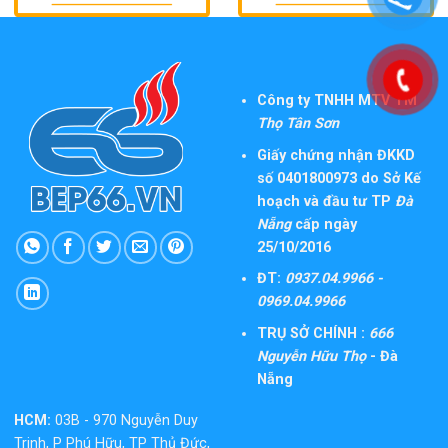
Công ty TNHH MTV TM
Thọ Tân Sơn
Giấy chứng nhận ĐKKD
số 0401800973 do Sở Kế
hoạch và đầu tư TP
Đà
Nẵng
cấp ngày
25/10/2016
ĐT:
0937.04.9966 -
0969.04.9966
TRỤ SỞ CHÍNH :
666
Nguyễn Hữu Thọ
- Đà
Nẵng
HCM:
03B - 970 Nguyễn Duy
Trinh, P Phú Hữu, TP Thủ Đức,