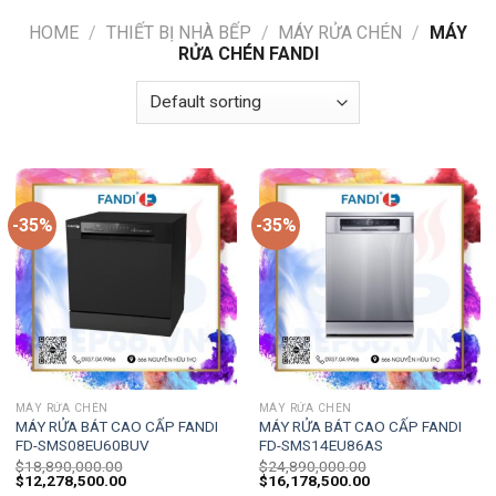
HOME
/
THIẾT BỊ NHÀ BẾP
/
MÁY RỬA CHÉN
/
MÁY
RỬA CHÉN FANDI
-35%
-35%
MÁY RỬA CHÉN
MÁY RỬA CHÉN
MÁY RỬA BÁT CAO CẤP FANDI
MÁY RỬA BÁT CAO CẤP FANDI
FD-SMS08EU60BUV
FD-SMS14EU86AS
$
18,890,000.00
$
24,890,000.00
$
12,278,500.00
$
16,178,500.00