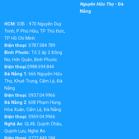
Nguyễn Hữu Thọ
- Đà
Nẵng
HCM:
03B - 970 Nguyễn Duy
Trinh, P Phú Hữu, TP Thủ Đức,
TP Hồ Chí Minh
Điện thoại:
0787.584.789
Bình Phước:
Tổ 2 ấp 2 Đồng
Nơ, Hớn Quản, Bình Phước
Điện thoại:
0988.694.844
Đà Nẵng 1:
666 Nguyễn Hữu
Thọ, Khuê Trung, Cẩm Lệ, Đà
Nẵng
Điện thoại:
0937.04.9966
Đà Nẵng 2
: 608 Phạm Hùng,
Hòa Xuân, Cẩm Lệ, Đà Nẵng
Điện thoại:
0969.04.9966
Nghệ An
: QL48, Quỳnh Châu,
Quỳnh Lưu, Nghệ An
Điện thoại:
0777.449.184