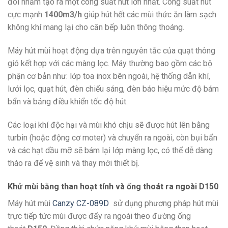
đôi nhằm tạo ra một công suất hút lớn nhất. Công suất hút
cực mạnh
1400m3/h
giúp hút hết các mùi thức ăn làm sạch
không khí mang lại cho căn bếp luôn thông thoáng.
Máy hút mùi hoạt động dựa trên nguyên tắc của quạt thông
gió kết hợp với các màng lọc. Máy thường bao gồm các bộ
phận cơ bản như: lớp toa inox bên ngoài, hệ thống dẫn khí,
lưới lọc, quạt hút, đèn chiếu sáng, đèn báo hiệu mức độ bám
bẩn và bảng điều khiển tốc độ hút.
Các loại khí độc hại và mùi khó chịu sẽ được hút lên bằng
turbin (hoặc động cơ moter) và chuyển ra ngoài, còn bụi bẩn
và các hạt dầu mỡ sẽ bám lại lớp màng lọc, có thể dễ dàng
tháo ra để vệ sinh và thay mới thiết bị.
Khử mùi bằng than hoạt tính và ống thoát ra ngoài D150
Máy hút mùi
Canzy CZ-089D
sử dụng phương pháp hút mùi
trực tiếp tức mùi được đẩy ra ngoài theo đường ống