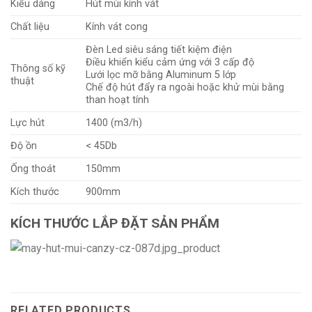
Kiểu dáng
Hút mùi kính vát
Chất liệu
Kính vát cong
Đèn Led siêu sáng tiết kiệm điện
Điều khiển kiểu cảm ứng với 3 cấp độ
Thông số kỹ
Lưới lọc mỡ bằng Aluminum 5 lớp
thuật
Chế độ hút đẩy ra ngoài hoặc khử mùi bằng
than hoạt tính
Lực hút
1400 (m3/h)
Độ ồn
< 45Db
Ống thoát
150mm
Kích thước
900mm
KÍCH THƯỚC LẮP ĐẶT SẢN PHẨM
RELATED PRODUCTS