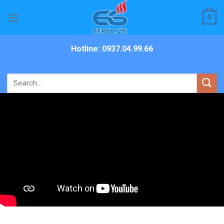
Skip
0
to
content
Hotline: 0937.04.99.66
Search
for: