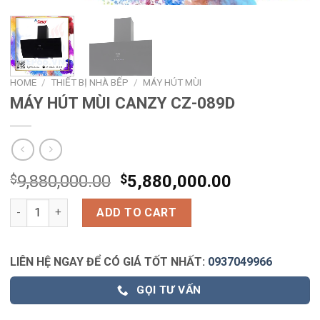
HOME
/
THIẾT BỊ NHÀ BẾP
/
MÁY HÚT MÙI
MÁY HÚT MÙI CANZY CZ-089D
$
9,880,000.00
$
5,880,000.00
MÁY HÚT MÙI CANZY CZ-089D quantity
ADD TO CART
LIÊN HỆ NGAY ĐỂ CÓ GIÁ TỐT NHẤT:
0937049966
GỌI TƯ VẤN