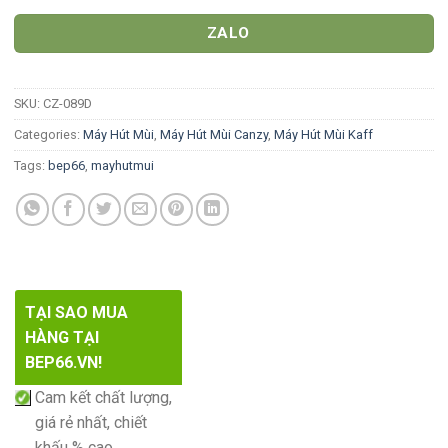
ZALO
SKU:
CZ-089D
Categories:
Máy Hút Mùi
,
Máy Hút Mùi Canzy
,
Máy Hút Mùi Kaff
Tags:
bep66
,
mayhutmui
TẠI SAO MUA
HÀNG TẠI
BEP66.VN!
Cam kết chất lượng,
giá rẻ nhất, chiết
khấu % cao