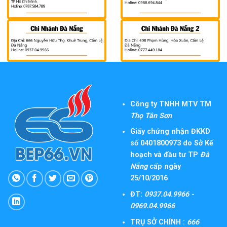
Công ty TNHH MTV TM
Thọ Tân Sơn
Giấy chứng nhận ĐKKD
số 0401800973 do Sở Kế
hoạch và đầu tư TP
Đà
Nẵng
cấp ngày
25/10/2016
ĐT:
0937.04.9966 -
0969.04.9966
TRỤ SỞ CHÍNH :
666