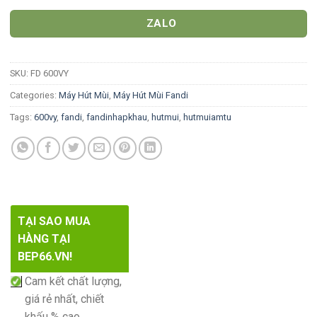
ZALO
SKU:
FD 600VY
Categories:
Máy Hút Mùi
,
Máy Hút Mùi Fandi
Tags:
600vy
,
fandi
,
fandinhapkhau
,
hutmui
,
hutmuiamtu
TẠI SAO MUA
HÀNG TẠI
BEP66.VN!
Cam kết chất lượng,
giá rẻ nhất, chiết
khấu % cao