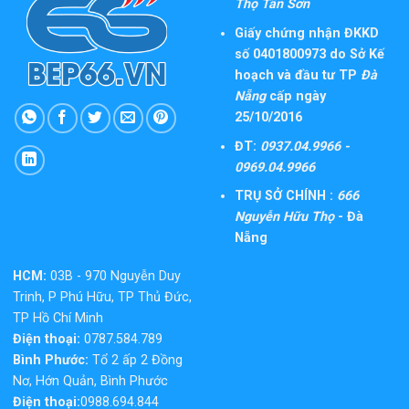
Thọ Tân Sơn
Giấy chứng nhận ĐKKD
số 0401800973 do Sở Kế
hoạch và đầu tư TP
Đà
Nẵng
cấp ngày
25/10/2016
ĐT:
0937.04.9966 -
0969.04.9966
TRỤ SỞ CHÍNH :
666
Nguyễn Hữu Thọ
- Đà
Nẵng
HCM:
03B - 970 Nguyễn Duy
Trinh, P Phú Hữu, TP Thủ Đức,
TP Hồ Chí Minh
Điện thoại:
0787.584.789
Bình Phước:
Tổ 2 ấp 2 Đồng
Nơ, Hớn Quản, Bình Phước
Điện thoại:
0988.694.844