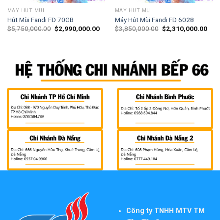
MÁY HÚT MÙI
MÁY HÚT MÙI
Hút Mùi Fandi FD 70GB
Máy Hút Mùi Fandi FD 6028
$
5,750,000.00
$
2,990,000.00
$
3,850,000.00
$
2,310,000.00
Công ty TNHH MTV TM