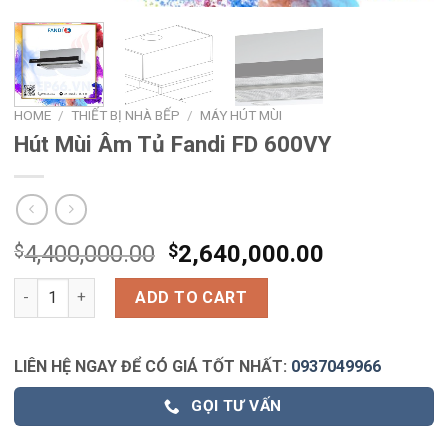
HOME
/
THIẾT BỊ NHÀ BẾP
/
MÁY HÚT MÙI
Hút Mùi Âm Tủ Fandi FD 600VY
$
4,400,000.00
$
2,640,000.00
Hút Mùi Âm Tủ Fandi FD 600VY quantity
ADD TO CART
LIÊN HỆ NGAY ĐỂ CÓ GIÁ TỐT NHẤT:
0937049966
GỌI TƯ VẤN