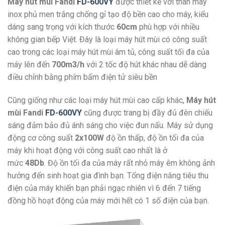
Máy hút mùi Fandi
FD-600VY
được thiết kế với thân máy
inox phủ men trắng chống gỉ tạo độ bền cao cho máy, kiểu
dáng sang trọng với kích thước
60cm
phù hợp với nhiều
không gian bếp Việt. Đây là loại máy hút mùi có công suất
cao trong các loại máy hút mùi âm tủ, công suất tối đa của
máy lên đến
700m3/h
với 2 tốc độ hút khác nhau dễ dàng
điều chỉnh bằng phím bấm điện tử siêu bền
Cũng giống như các loại máy hút mùi cao cấp khác,
Máy hút
mùi Fandi
FD-600VY
cũng được trang bị đầy đủ đèn chiếu
sáng đảm bảo đủ ánh sáng cho việc đun nấu. Máy sử dụng
động cơ công suất
2x100W
độ ồn thấp, độ ồn tối đa của
máy khi hoạt động với công suất cao nhất là ở
mức
48Db
. Độ ồn tối đa của máy rất nhỏ máy êm không ảnh
hưởng đến sinh hoạt gia đình bạn. Tổng điện năng tiêu thu
điện của máy khiến bạn phải ngạc nhiên vì 6 đến 7 tiếng
đồng hồ hoạt động của máy mới hết có 1 số điện của bạn.