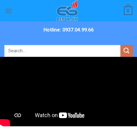
Skip
0
to
content
Hotline: 0937.04.99.66
Search
for: