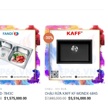
-30%
ỬA
CHẬU - VÒI RỬA
D-7843C
CHẬU RỬA KAFF KF-MONDX-6845
00
$
1,575,000.00
$
7,880,000.00
$
5,516,000.00