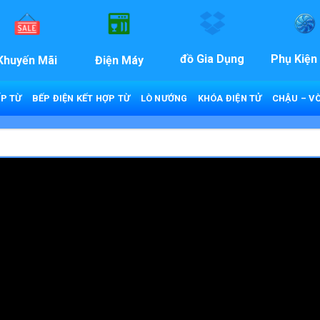
đồ Gia Dụng
Phụ Kiện
Khuyến Mãi
Điện Máy
P TỪ
BẾP ĐIỆN KẾT HỢP TỪ
LÒ NƯỚNG
KHÓA ĐIỆN TỬ
CHẬU – VÒ