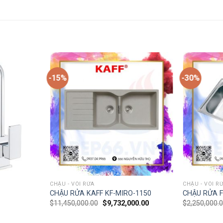
-15%
-30%
CHẬU - VÒI RỬA
CHẬU - VÒI R
CHẬU RỬA KAFF KF-MIRO-1150
CHẬU RỬA F
$
11,450,000.00
$
9,732,000.00
$
2,250,000.