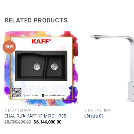
RELATED PRODUCTS
-30%
CHẬU - VÒI RỬA
CHẬU - VÒI RỬA
CHẬU RỬA KAFF KF-MIROH-795
vòi rửa 01
$
8,780,000.00
$
6,146,000.00