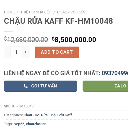
HOME
/
THIẾT BỊ NHÀ BẾP
/
CHẬU - VÒI RỬA
CHẬU RỬA KAFF KF-HM10048
$
12,680,000.00
$
8,500,000.00
CHẬU RỬA KAFF KF-HM10048 quantity
ADD TO CART
LIÊN HỆ NGAY ĐỂ CÓ GIÁ TỐT NHẤT:
09370499
GỌI TƯ VẤN
ZALO
SKU:
KF-HM10048
Categories:
Chậu - Vòi Rửa
,
Chậu Vòi Kaff
Tags:
bep66
,
chau2hocan