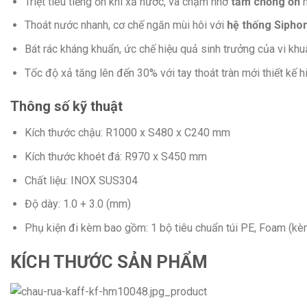
Triệt tiêu tiếng ồn khi xả nước, va chạm nhờ
tấm chống ồn
m
Thoát nước nhanh, cơ chế ngăn mùi hôi với
hệ thống Siphon 
Bát rác kháng khuẩn, ức chế hiệu quả sinh trưởng của vi khu
Tốc độ xả tăng lên đến 30% với tay thoát tràn mới thiết kế h
Thông số kỹ thuật
Kích thước chậu: R1000 x S480 x C240 mm
Kích thước khoét đá: R970 x S450 mm
Chất liệu: INOX SUS304
Độ dày: 1.0 + 3.0 (mm)
Phụ kiện đi kèm bao gồm: 1 bộ tiêu chuẩn túi PE, Foam (kè
KÍCH THƯỚC SẢN PHẨM