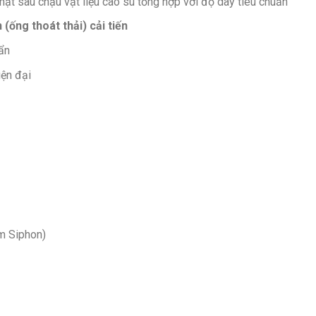
ặt sau chậu vật liệu cao su tổng hợp với độ dày tiêu chuẩn
(ống thoát thải) cải tiến
ẩn
iện đại
m Siphon)