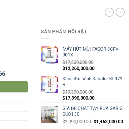
SẢN PHẨM NỔI BẬT
MÁY HÚT MÙI FAGOR 3CFV-
901X
$
17,500,000.00
$
12,260,000.00
66
Khóa đại sảnh Kassler KL979
R
$
19,390,000.00
$
17,390,000.00
GIÁ ĐỂ CHẤT TẨY RỬA GARIS
GU01.30
$
2,090,000.00
$
1,463,000.00