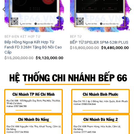
BẾP ĐIỆN KẾT HỢP TỪ
BẾP TỪ
Bếp Hồng Ngoại Kết Hợp Từ
BẾP TỪ SPELIER SPM-528I PLUS
Fandi FD 326IH Tặng Bộ Nồi Cao
$
15,800,000.00
$
9,480,000.00
Cấp
$
15,200,000.00
$
9,120,000.00