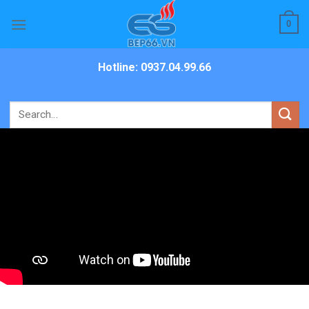
Skip
0
to
content
Hotline: 0937.04.99.66
Search
for: