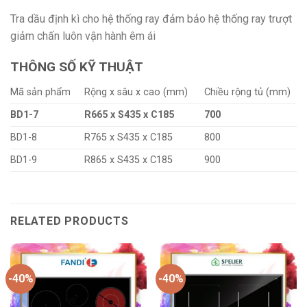
Tra dầu định kì cho hệ thống ray đảm bảo hệ thống ray trượt
giảm chấn luôn vận hành êm ái
THÔNG SỐ KỸ THUẬT
Mã sản phẩm
Rộng x sâu x cao (mm)
Chiều rộng tủ (mm)
BD1-7
R665 x S435 x C185
700
BD1-8
R765 x S435 x C185
800
BD1-9
R865 x S435 x C185
900
RELATED PRODUCTS
-40%
-40%