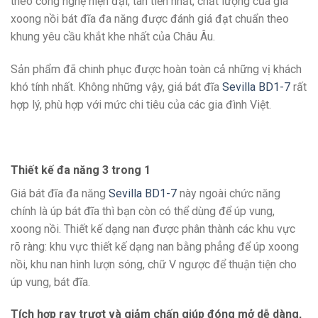
theo công nghệ hiện đại, tân tiến nhất, chất lượng của giá
xoong nồi bát đĩa đa năng được đánh giá đạt chuẩn theo
khung yêu cầu khắt khe nhất của Châu Âu.
Sản phẩm đã chinh phục được hoàn toàn cả những vị khách
khó tính nhất. Không những vậy, giá bát đĩa
Sevilla BD1-7
rất
hợp lý, phù hợp với mức chi tiêu của các gia đình Việt.
Thiết kế đa năng 3 trong 1
Giá bát đĩa đa năng
Sevilla BD1-7
này ngoài chức năng
chính là úp bát đĩa thì bạn còn có thể dùng để úp vung,
xoong nồi. Thiết kế dạng nan được phân thành các khu vực
rõ ràng: khu vực thiết kế dạng nan bằng phẳng để úp xoong
nồi, khu nan hình lượn sóng, chữ V ngược để thuận tiện cho
úp vung, bát đĩa.
Tích hợp ray trượt và giảm chấn giúp đóng mở dễ dàng,