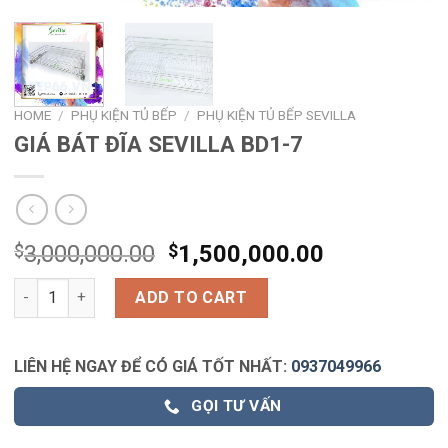
HOME
/
PHỤ KIỆN TỦ BẾP
/
PHỤ KIỆN TỦ BẾP SEVILLA
GIÁ BÁT ĐĨA SEVILLA BD1-7
$
3,000,000.00
$
1,500,000.00
GIÁ BÁT ĐĨA SEVILLA BD1-7 quantity
ADD TO CART
LIÊN HỆ NGAY ĐỂ CÓ GIÁ TỐT NHẤT:
0937049966
GỌI TƯ VẤN