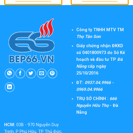
Công ty TNHH MTV TM
Thọ Tân Sơn
Giấy chứng nhận ĐKKD
số 0401800973 do Sở Kế
hoạch và đầu tư TP
Đà
Nẵng
cấp ngày
25/10/2016
ĐT:
0937.04.9966 -
0969.04.9966
TRỤ SỞ CHÍNH :
666
Nguyễn Hữu Thọ
- Đà
Nẵng
HCM:
03B - 970 Nguyễn Duy
Trinh, P Phú Hữu, TP Thủ Đức,