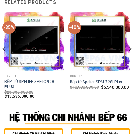
RELATED PRODUCTS
-35%
-40%
BẾP TỪ
BẾP TỪ
BẾP TỪ SPELIER SPE IC 928
Bếp từ Spelier SPM-728I Plus
PLUS
$
10,900,000.00
$
6,540,000.00
$
23,900,000.00
$
15,535,000.00