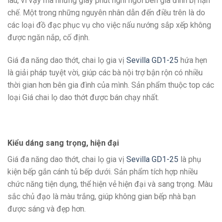
lâu, vì vậy mà những giây phút nghỉ ngơi bên gia đình bị hạn
chế. Một trong những nguyên nhân dẫn đến điều trên là do
các loại đồ đạc phục vụ cho việc nấu nướng sắp xếp không
được ngăn nắp, cố định.
Giá đa năng dao thớt, chai lọ gia vị
Sevilla GD1-25
hứa hẹn
là giải pháp tuyệt vời, giúp các bà nội trợ bận rộn có nhiều
thời gian hơn bên gia đình của mình. Sản phẩm thuộc top các
loại Giá chai lọ dao thớt được bán chạy nhất.
Kiểu dáng sang trọng, hiện đại
Giá đa năng dao thớt, chai lọ gia vị
Sevilla GD1-25
là phụ
kiện bếp gắn cánh tủ bếp dưới. Sản phẩm tích hợp nhiều
chức năng tiện dụng, thể hiện vẻ hiện đại và sang trọng. Màu
sắc chủ đạo là màu trắng, giúp không gian bếp nhà bạn
được sáng và đẹp hơn.