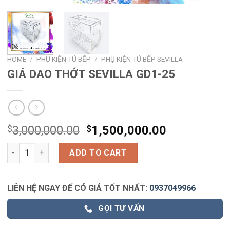
HOME
/
PHỤ KIỆN TỦ BẾP
/
PHỤ KIỆN TỦ BẾP SEVILLA
GIÁ DAO THỚT SEVILLA GD1-25
$
3,000,000.00
$
1,500,000.00
GIÁ DAO THỚT SEVILLA GD1-25 quantity
ADD TO CART
LIÊN HỆ NGAY ĐỂ CÓ GIÁ TỐT NHẤT:
0937049966
GỌI TƯ VẤN