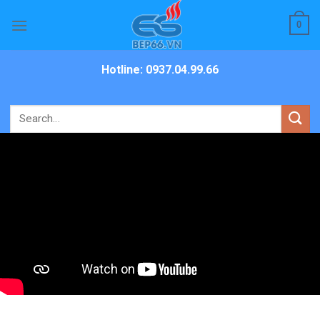
Skip
0
to
content
Hotline: 0937.04.99.66
Search
for: