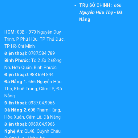
TRỤ SỞ CHÍNH :
666
Nguyễn Hữu Thọ
- Đà
Nẵng
HCM:
03B - 970 Nguyễn Duy
Trinh, P Phú Hữu, TP Thủ Đức,
TP Hồ Chí Minh
Điện thoại:
0787.584.789
Bình Phước:
Tổ 2 ấp 2 Đồng
Nơ, Hớn Quản, Bình Phước
Điện thoại:
0988.694.844
Đà Nẵng 1:
666 Nguyễn Hữu
Thọ, Khuê Trung, Cẩm Lệ, Đà
Nẵng
Điện thoại:
0937.04.9966
Đà Nẵng 2
: 608 Phạm Hùng,
Hòa Xuân, Cẩm Lệ, Đà Nẵng
Điện thoại:
0969.04.9966
Nghệ An
: QL48, Quỳnh Châu,