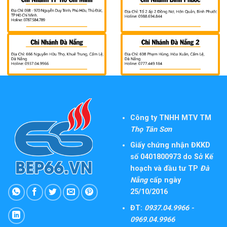
Công ty TNHH MTV TM
Thọ Tân Sơn
Giấy chứng nhận ĐKKD
số 0401800973 do Sở Kế
hoạch và đầu tư TP
Đà
Nẵng
cấp ngày
25/10/2016
ĐT:
0937.04.9966 -
0969.04.9966