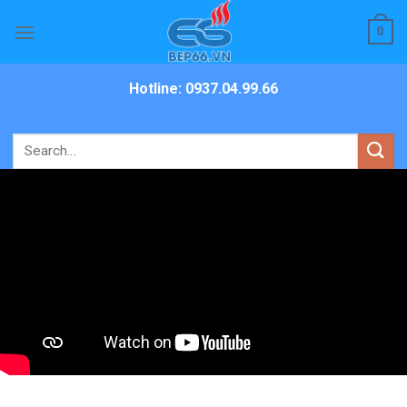
Skip
0
to
content
Hotline: 0937.04.99.66
Search
for: