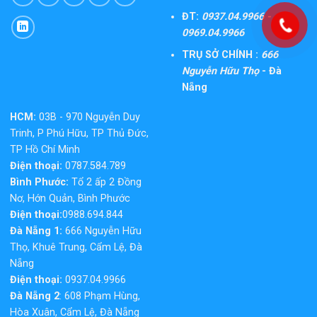
ĐT:
0937.04.9966 -
0969.04.9966
TRỤ SỞ CHÍNH :
666
Nguyễn Hữu Thọ
- Đà
Nẵng
HCM:
03B - 970 Nguyễn Duy
Trinh, P Phú Hữu, TP Thủ Đức,
TP Hồ Chí Minh
Điện thoại:
0787.584.789
Bình Phước:
Tổ 2 ấp 2 Đồng
Nơ, Hớn Quản, Bình Phước
Điện thoại:
0988.694.844
Đà Nẵng 1:
666 Nguyễn Hữu
Thọ, Khuê Trung, Cẩm Lệ, Đà
Nẵng
Điện thoại:
0937.04.9966
Đà Nẵng 2
: 608 Phạm Hùng,
Hòa Xuân, Cẩm Lệ, Đà Nẵng