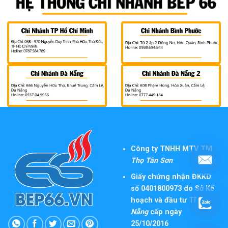
Công ty TNHH MTV TM
Thọ Tân Sơn
Giấy chứng nhận ĐKKD
số 0401800973 do Sở Kế
hoạch và đầu tư TP
Đà
Nẵng
cấp ngày
25/10/2016