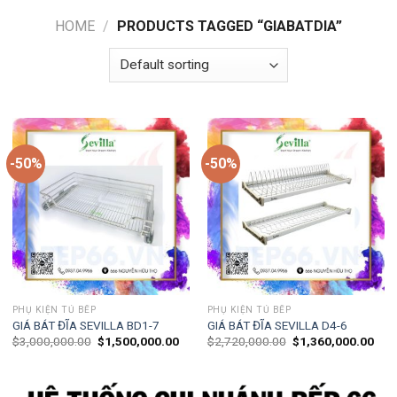
HOME
/
PRODUCTS TAGGED “GIABATDIA”
-50%
-50%
PHỤ KIỆN TỦ BẾP
PHỤ KIỆN TỦ BẾP
GIÁ BÁT ĐĨA SEVILLA BD1-7
GIÁ BÁT ĐĨA SEVILLA D4-6
$
3,000,000.00
$
1,500,000.00
$
2,720,000.00
$
1,360,000.00