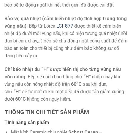
bếp sẽ tư động ngắt khi hết thời gian đã được cài đặt
Bảo vệ quá nhiệt (cảm biến nhiệt độ tích hợp trong từng
vùng nấu):
Bếp từ Lorca
LCI-877
được thiết kế cảm biến
nhiệt độ dưới mỗi vùng nấu, khi có hiện tượng quá nhiệt ( nồi
đun bị cạn, cháy,.. ) bếp sẽ chủ động ngắt công suất để đảm
bảo an toàn cho thiết bị cũng như đảm bảo không sự cố
đáng tiếc xảy ra.
Chỉ báo nhiệt dư “H” được hiển thị cho từng vùng nấu
còn nóng:
Bếp sẽ cảnh báo bằng chữ
“H”
nhấp nháy khi
vùng nấu còn nóng nhiệt độ trên
60ºC
sau khi đun,
chữ
“H”
sẽ tự mất đi khi mặt bếp đã được tản giảm xuống
dưới
60ºC
không còn nguy hiểm.
THÔNG TIN CHI TIẾT SẢN PHẨM
Tính năng sản phẩm
Mặt kính Ceramic chịu nhiệt
Schott Ceran –