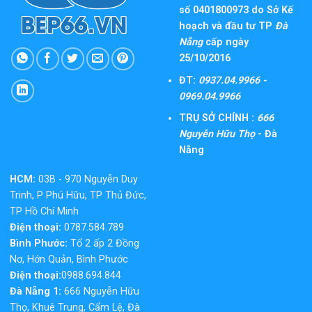
số 0401800973 do Sở Kế
hoạch và đầu tư TP
Đà
Nẵng
cấp ngày
25/10/2016
ĐT:
0937.04.9966 -
0969.04.9966
TRỤ SỞ CHÍNH :
666
Nguyễn Hữu Thọ
- Đà
Nẵng
HCM:
03B - 970 Nguyễn Duy
Trinh, P Phú Hữu, TP Thủ Đức,
TP Hồ Chí Minh
Điện thoại:
0787.584.789
Bình Phước:
Tổ 2 ấp 2 Đồng
Nơ, Hớn Quản, Bình Phước
Điện thoại:
0988.694.844
Đà Nẵng 1:
666 Nguyễn Hữu
Thọ, Khuê Trung, Cẩm Lệ, Đà