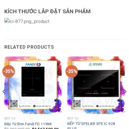
KÍCH THƯỚC LẮP ĐẶT SẢN PHẨM
RELATED PRODUCTS
-35%
-35%
BẾP TỪ
BẾP TỪ
BẾP TỪ SPELIER SPE IC 928
Bếp Từ Đơn Fandi FD 119MI
PLUS
$
3,950,000.00
$
2,567,500.00