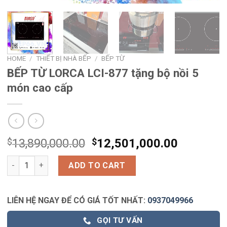
HOME
/
THIẾT BỊ NHÀ BẾP
/
BẾP TỪ
BẾP TỪ LORCA LCI-877 tặng bộ nồi 5
món cao cấp
$
13,890,000.00
$
12,501,000.00
BẾP TỪ LORCA LCI-877 tặng bộ nồi 5 món cao cấp quantity
ADD TO CART
LIÊN HỆ NGAY ĐỂ CÓ GIÁ TỐT NHẤT:
0937049966
GỌI TƯ VẤN