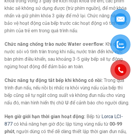
khóa trong vòng 3 giây để kích hoạt khóa trẻ em, các phím
khác sẽ không sử dụng được (trừ phím nguồn), để mở khóa
nhấn và giữ phím khóa 3 giây để mở lại. Chức năng này để
bảo vệ hoạt động của bếp trước các hoạt động vô tình bấm
phím của trẻ em trong quá trình nấu.
Chức năng chống trào nước Water overflow:
Khi có
nước sôi vô tình tràn trong khi nấu, nước tràn đến khu vực
bàn phím điều khiển, sau khoảng 3-5 giây bếp sẽ tự động
ngừng hoạt động để đảm bảo an toàn.
Chức năng tự động tắt bếp khi không có nồi:
Trong quá
trình đun nấu, nếu nồi bị nhấc ra khỏi vùng nấu của bếp thì
bếp cũng sẽ tự ngắt công suất và không đun nấu cho vùng
nấu đó, màn hình hiển thị chữ
U
để cảnh báo cho người dùng.
Hẹn giờ giới hạn thời gian hoạt động:
Bếp từ
Lorca LCI-
877
có khả năng hẹn giờ độc lập từng vùng nấu từ
00-99
phút
, người dùng có thể dễ dàng thiết lập thời gian đun nấu,