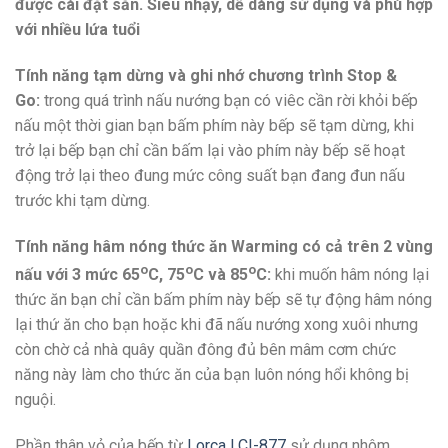
được cài đặt sẵn. Siêu nhạy, dễ dàng sử dụng và phù hợp
với nhiều lứa tuổi
Tính năng tạm dừng và ghi nhớ chương trình Stop &
Go:
trong quá trình nấu nướng bạn có viêc cần rời khỏi bếp
nấu một thời gian bạn bấm phím này bếp sẽ tạm dừng, khi
trở lại bếp bạn chỉ cần bấm lại vào phím này bếp sẽ hoạt
động trở lại theo đung mức công suất bạn đang đun nấu
trước khi tạm dừng.
Tính năng hâm nóng thức ăn Warming có cả trên 2 vùng
o
o
o
nấu với 3 mức 65
C, 75
C và 85
C:
khi muốn hâm nóng lại
thức ăn bạn chỉ cần bấm phím này bếp sẽ tự động hâm nóng
lại thứ ăn cho bạn hoặc khi đã nấu nướng xong xuôi nhưng
còn chờ cả nhà quây quần đông đủ bên mâm cơm chức
năng này làm cho thức ăn của bạn luôn nóng hổi không bị
nguội.
Phần thân vỏ của bếp từ
Lorca LCI-877
sử dụng nhôm