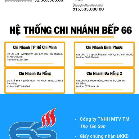
$
23,900,000.00
$
15,535,000.00
Công ty TNHH MTV TM
Thọ Tân Sơn
Giấy chứng nhận ĐKKD