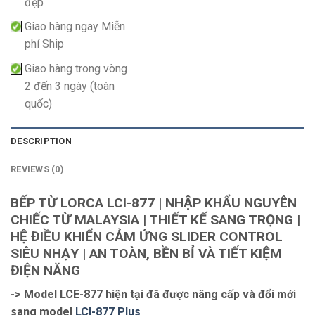
đẹp
Giao hàng ngay Miễn
phí Ship
Giao hàng trong vòng
2 đến 3 ngày (toàn
quốc)
DESCRIPTION
REVIEWS (0)
BẾP TỪ LORCA LCI-877 | NHẬP KHẨU NGUYÊN
CHIẾC TỪ MALAYSIA | THIẾT KẾ SANG TRỌNG |
HỆ ĐIỀU KHIỂN CẢM ỨNG SLIDER CONTROL
SIÊU NHẠY | AN TOÀN, BỀN BỈ VÀ TIẾT KIỆM
ĐIỆN NĂNG
-> Model LCE-877 hiện tại đã được nâng cấp và đổi mới
sang model
LCI-877 Plus