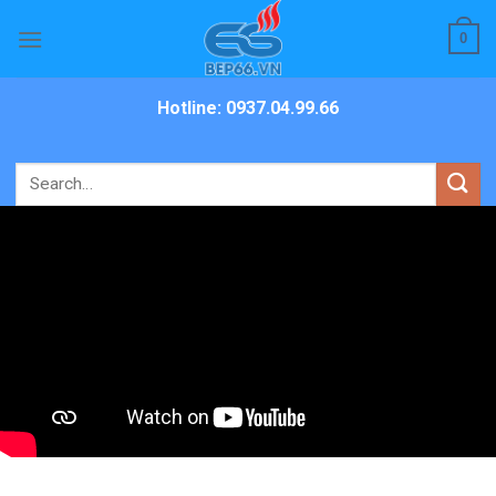
Skip
0
to
content
Hotline: 0937.04.99.66
Search
for: