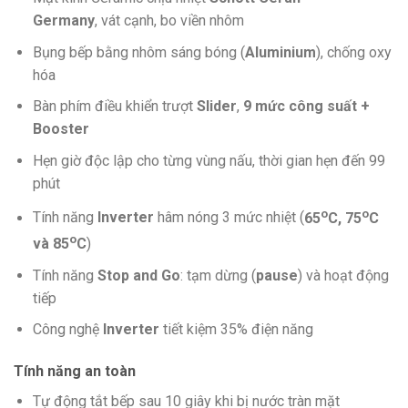
Germany
, vát cạnh, bo viền nhôm
Bụng bếp bằng nhôm sáng bóng (
Aluminium
), chống oxy
hóa
Bàn phím điều khiển trượt
Slider
,
9 mức công suất +
Booster
Hẹn giờ độc lập cho từng vùng nấu, thời gian hẹn đến 99
phút
o
o
Tính năng
Inverter
hâm nóng 3 mức nhiệt (
65
C, 75
C
o
và 85
C
)
Tính năng
Stop and Go
: tạm dừng (
pause
) và hoạt động
tiếp
Công nghệ
Inverter
tiết kiệm 35% điện năng
Tính năng an toàn
Tự động tắt bếp sau 10 giây khi bị nước tràn mặt