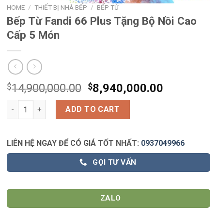
HOME
/
THIẾT BỊ NHÀ BẾP
/
BẾP TỪ
Bếp Từ Fandi 66 Plus Tặng Bộ Nồi Cao
Cấp 5 Món
$
14,900,000.00
$
8,940,000.00
Bếp Từ Fandi 66 Plus Tặng Bộ Nồi Cao Cấp 5 Món quantity
ADD TO CART
LIÊN HỆ NGAY ĐỂ CÓ GIÁ TỐT NHẤT:
0937049966
GỌI TƯ VẤN
ZALO