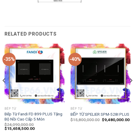
RELATED PRODUCTS
-35%
-40%
BẾP TỪ
BẾP TỪ
Bếp Từ Fandi FD 899 PLUS Tặng
BẾP TỪ SPELIER SPM-528I PLUS
Bộ Nồi Cao Cấp 5 Món
$
15,800,000.00
$
9,480,000.00
$
24,090,000.00
$
15,658,500.00