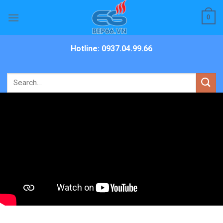
Skip
0
to
content
Hotline: 0937.04.99.66
Search
for: