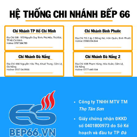
Công ty TNHH MTV TM
Thọ Tân Sơn
Giấy chứng nhận ĐKKD
số 0401800973 do Sở Kế
hoạch và đầu tư TP
Đà