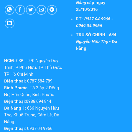
Nẵng
cấp ngày
25/10/2016
ĐT:
0937.04.9966 -
0969.04.9966
TRỤ SỞ CHÍNH :
666
Nguyễn Hữu Thọ
- Đà
Nẵng
HCM:
03B - 970 Nguyễn Duy
Trinh, P Phú Hữu, TP Thủ Đức,
TP Hồ Chí Minh
Điện thoại:
0787.584.789
Bình Phước:
Tổ 2 ấp 2 Đồng
Nơ, Hớn Quản, Bình Phước
Điện thoại:
0988.694.844
Đà Nẵng 1:
666 Nguyễn Hữu
Thọ, Khuê Trung, Cẩm Lệ, Đà
Nẵng
Điện thoại:
0937.04.9966