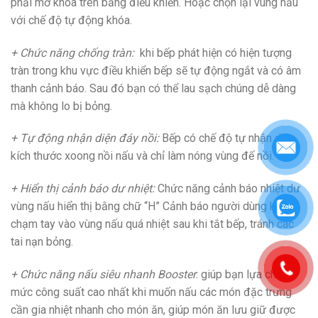
phải mở khóa trên bảng điều khiển. Hoặc chọn lại vùng nấu
với chế độ tự động khóa.
+ Chức năng chống tràn:
khi bếp phát hiện có hiện tượng
tràn trong khu vực điều khiển bếp sẽ tự động ngắt và có âm
thanh cảnh báo. Sau đó bạn có thể lau sạch chúng dễ dàng
mà không lo bị bỏng.
+ Tự động nhận diện đáy nồi:
Bếp có chế độ tự nhận diện
kích thước xoong nồi nấu và chỉ làm nóng vùng đế nồi.
+ Hiển thị cảnh báo dư nhiệt:
Chức năng cảnh báo nhiệt dư
vùng nấu hiển thị bằng chữ “H” Cảnh báo người dùng không
chạm tay vào vùng nấu quá nhiệt sau khi tắt bếp, tránh các
tai nạn bỏng.
+ Chức năng nấu siêu nhanh Booster
: giúp bạn lựa chọn
mức công suất cao nhất khi muốn nấu các món đặc trưng
cần gia nhiệt nhanh cho món ăn, giúp món ăn lưu giữ được