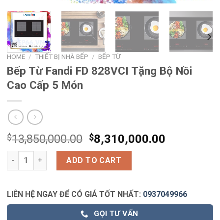
HOME
/
THIẾT BỊ NHÀ BẾP
/
BẾP TỪ
Bếp Từ Fandi FD 828VCI Tặng Bộ Nồi
Cao Cấp 5 Món
$
13,850,000.00
$
8,310,000.00
Bếp Từ Fandi FD 828VCI Tặng Bộ Nồi Cao Cấp 5 Món quantity
ADD TO CART
LIÊN HỆ NGAY ĐỂ CÓ GIÁ TỐT NHẤT:
0937049966
GỌI TƯ VẤN