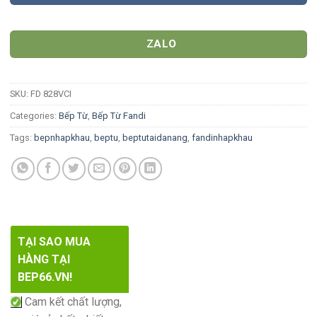
ZALO
SKU:
FD 828VCI
Categories:
Bếp Từ
,
Bếp Từ Fandi
Tags:
bepnhapkhau
,
beptu
,
beptutaidanang
,
fandinhapkhau
TẠI SAO MUA
HÀNG TẠI
BEP66.VN!
Cam kết chất lượng,