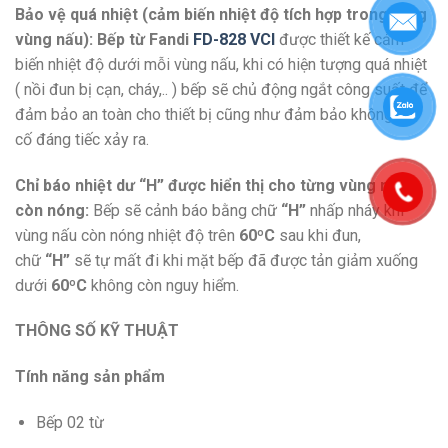
Bảo vệ quá nhiệt (cảm biến nhiệt độ tích hợp trong từng
vùng nấu): Bếp từ Fandi
FD-828 VCI
được thiết kế cảm
biến nhiệt độ dưới mỗi vùng nấu, khi có hiện tượng quá nhiệt
( nồi đun bị cạn, cháy,.. ) bếp sẽ chủ động ngắt công suất để
đảm bảo an toàn cho thiết bị cũng như đảm bảo không sự
cố đáng tiếc xảy ra.
Chỉ báo nhiệt dư “H” được hiển thị cho từng vùng nấu
còn nóng:
Bếp sẽ cảnh báo bằng chữ
“H”
nhấp nháy khi
vùng nấu còn nóng nhiệt độ trên
60ºC
sau khi đun,
chữ
“H”
sẽ tự mất đi khi mặt bếp đã được tản giảm xuống
dưới
60ºC
không còn nguy hiểm.
THÔNG SỐ KỸ THUẬT
Tính năng sản phẩm
Bếp 02 từ