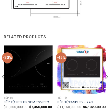
RELATED PRODUCTS
-30%
-45%
BẾP TỪ
BẾP TỪ
BẾP TỪ SPELIER SPM T05 PRO
BẾP TỪ FANDI FD – 226I
$
10,500,000.00
$
7,350,000.00
$
11,150,000.00
$
6,132,500.00