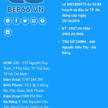
số 0401800973 do Sở Kế
hoạch và đầu tư TP
Đà
Nẵng
cấp ngày
25/10/2016
ĐT:
0937.04.9966 -
0969.04.9966
TRỤ SỞ CHÍNH :
666
Nguyễn Hữu Thọ
- Đà
Nẵng
HCM:
03B - 970 Nguyễn Duy
Trinh, P Phú Hữu, TP Thủ Đức,
TP Hồ Chí Minh
Điện thoại:
0787.584.789
Bình Phước:
Tổ 2 ấp 2 Đồng
Nơ, Hớn Quản, Bình Phước
Điện thoại:
0988.694.844
Đà Nẵng 1:
666 Nguyễn Hữu
Thọ, Khuê Trung, Cẩm Lệ, Đà