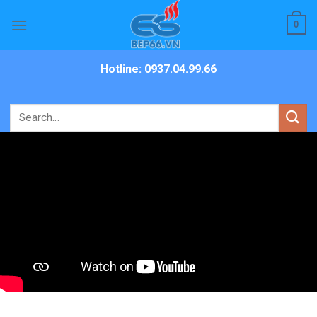
Skip
0
to
content
Hotline: 0937.04.99.66
Search
for: