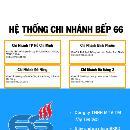
Công ty TNHH MTV TM
Thọ Tân Sơn
Giấy chứng nhận ĐKKD