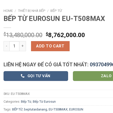
HOME
/
THIẾT BỊ NHÀ BẾP
/
BẾP TỪ
BẾP TỪ EUROSUN EU-T508MAX
$
13,480,000.00
$
8,762,000.00
BẾP TỪ EUROSUN EU-T508MAX quantity
ADD TO CART
LIÊN HỆ NGAY ĐỂ CÓ GIÁ TỐT NHẤT:
09370499
GỌI TƯ VẤN
ZALO
SKU:
EU-T508MAX
Categories:
Bếp Từ
,
Bếp Từ Eurosun
Tags:
BẾP TỪ
,
beptutaidanang
,
EU-T508MAX
,
EUROSUN