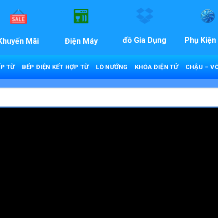
đồ Gia Dụng
Phụ Kiện
Khuyến Mãi
Điện Máy
P TỪ
BẾP ĐIỆN KẾT HỢP TỪ
LÒ NƯỚNG
KHÓA ĐIỆN TỬ
CHẬU – VÒ