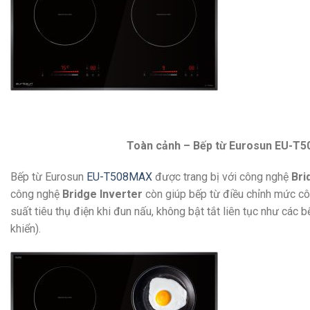
Toàn cảnh – Bếp từ Eurosun EU-T508Max – N
Bếp từ Eurosun
EU-T508MAX
được trang bị với công nghệ
Bri
công nghệ
Bridge Inverter
còn giúp bếp từ điều chỉnh mức cô
suất tiêu thụ điện khi đun nấu, không bật tắt liên tục như các
khiển).