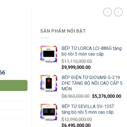
SẢN PHẨM NỔI BẬT
BẾP TỪ LORCA LCI-886G tặng
bộ nồi 5 món cao cấp
$
11,110,000.00
$
9,999,000.00
66
BẾP ĐIỆN TỪ GIOVANI G-219
DHC TẶNG BỘ NỒI CAO CẤP 5
MÓN
$
8,960,000.00
$
5,376,000.00
BẾP TỪ SEVILLA SV-135T
tặng bộ nồi 5 món cao cấp
$
12,990,000.00
$
6,495,000.00