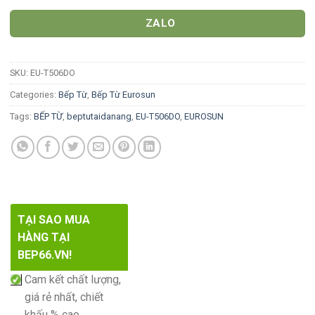
ZALO
SKU:
EU-T506DO
Categories:
Bếp Từ
,
Bếp Từ Eurosun
Tags:
BẾP TỪ
,
beptutaidanang
,
EU-T506DO
,
EUROSUN
TẠI SAO MUA
HÀNG TẠI
BEP66.VN!
Cam kết chất lượng,
giá rẻ nhất, chiết
khấu % cao