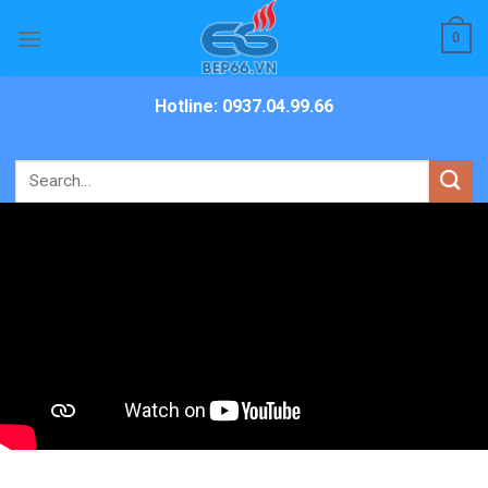
Skip
0
to
content
Hotline: 0937.04.99.66
Search
for: