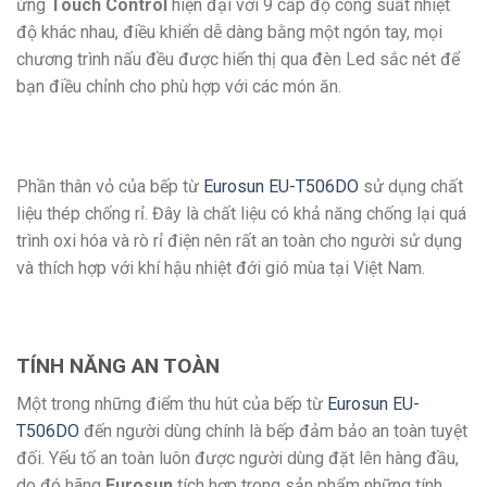
ứng
Touch Control
hiện đại với 9 cấp độ công suất nhiệt
độ khác nhau, điều khiển dễ dàng bằng một ngón tay, mọi
chương trình nấu đều được hiển thị qua đèn Led sắc nét để
bạn điều chỉnh cho phù hợp với các món ăn.
Phần thân vỏ của bếp từ
Eurosun EU-T506DO
sử dụng chất
liệu thép chống rỉ. Đây là chất liệu có khả năng chống lại quá
trình oxi hóa và rò rỉ điện nên rất an toàn cho người sử dụng
và thích hợp với khí hậu nhiệt đới gió mùa tại Việt Nam.
TÍNH NĂNG AN TOÀN
Một trong những điểm thu hút của bếp từ
Eurosun EU-
T506DO
đến người dùng chính là bếp đảm bảo an toàn tuyệt
đối. Yếu tố an toàn luôn được người dùng đặt lên hàng đầu,
do đó hãng
Eurosun
tích hợp trong sản phẩm những tính