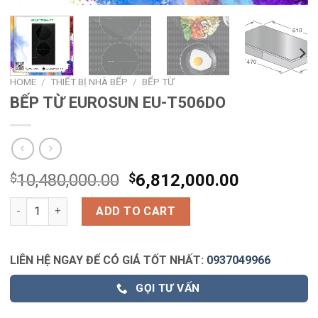
HOME
/
THIẾT BỊ NHÀ BẾP
/
BẾP TỪ
BẾP TỪ EUROSUN EU-T506DO
$
10,480,000.00
$
6,812,000.00
BẾP TỪ EUROSUN EU-T506DO quantity
ADD TO CART
LIÊN HỆ NGAY ĐỂ CÓ GIÁ TỐT NHẤT:
0937049966
GỌI TƯ VẤN