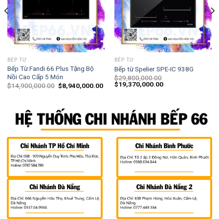
BẾP TỪ
BẾP TỪ
Bếp Từ Fandi 66 Plus Tặng Bộ
Bếp từ Spelier SPE-IC 938G
Nồi Cao Cấp 5 Món
$
29,800,000.00
$
19,370,000.00
$
14,900,000.00
$
8,940,000.00