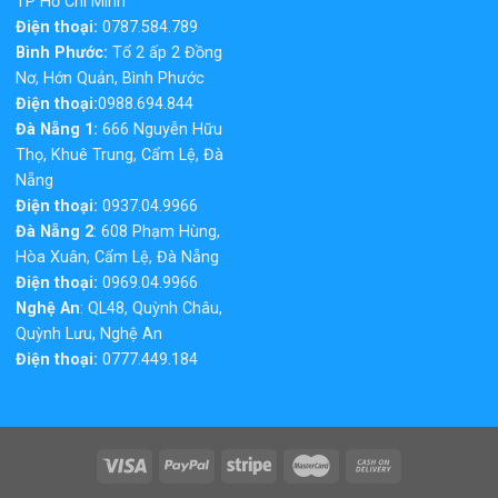
TP Hồ Chí Minh
Điện thoại:
0787.584.789
Bình Phước:
Tổ 2 ấp 2 Đồng
Nơ, Hớn Quản, Bình Phước
Điện thoại:
0988.694.844
Đà Nẵng 1:
666 Nguyễn Hữu
Thọ, Khuê Trung, Cẩm Lệ, Đà
Nẵng
Điện thoại:
0937.04.9966
Đà Nẵng 2
: 608 Phạm Hùng,
Hòa Xuân, Cẩm Lệ, Đà Nẵng
Điện thoại:
0969.04.9966
Nghệ An
: QL48, Quỳnh Châu,
Quỳnh Lưu, Nghệ An
Điện thoại:
0777.449.184