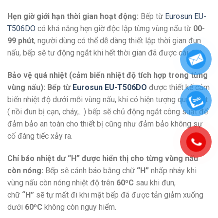
Hẹn giờ giới hạn thời gian hoạt động:
Bếp từ
Eurosun EU-
T506DO
có khả năng hẹn giờ độc lập từng vùng nấu từ
00-
99 phút
, người dùng có thể dễ dàng thiết lập thời gian đun
nấu, bếp sẽ tư động ngắt khi hết thời gian đã được cài đặt
Bảo vệ quá nhiệt (cảm biến nhiệt độ tích hợp trong từng
vùng nấu): Bếp từ
Eurosun EU-T506DO
được thiết kế cảm
biến nhiệt độ dưới mỗi vùng nấu, khi có hiện tượng quá nhiệt
( nồi đun bị cạn, cháy,.. ) bếp sẽ chủ động ngắt công suất để
đảm bảo an toàn cho thiết bị cũng như đảm bảo không sự
cố đáng tiếc xảy ra.
Chỉ báo nhiệt dư “H” được hiển thị cho từng vùng nấu
còn nóng:
Bếp sẽ cảnh báo bằng chữ
“H”
nhấp nháy khi
vùng nấu còn nóng nhiệt độ trên
60ºC
sau khi đun,
chữ
“H”
sẽ tự mất đi khi mặt bếp đã được tản giảm xuống
dưới
60ºC
không còn nguy hiểm.