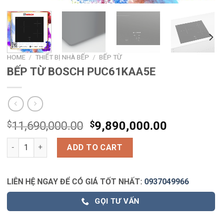
HOME
/
THIẾT BỊ NHÀ BẾP
/
BẾP TỪ
BẾP TỪ BOSCH PUC61KAA5E
$
11,690,000.00
$
9,890,000.00
BẾP TỪ BOSCH PUC61KAA5E quantity
ADD TO CART
LIÊN HỆ NGAY ĐỂ CÓ GIÁ TỐT NHẤT:
0937049966
GỌI TƯ VẤN