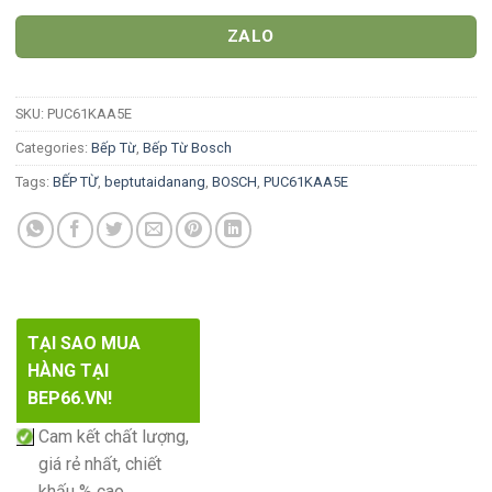
ZALO
SKU:
PUC61KAA5E
Categories:
Bếp Từ
,
Bếp Từ Bosch
Tags:
BẾP TỪ
,
beptutaidanang
,
BOSCH
,
PUC61KAA5E
TẠI SAO MUA
HÀNG TẠI
BEP66.VN!
Cam kết chất lượng,
giá rẻ nhất, chiết
khấu % cao