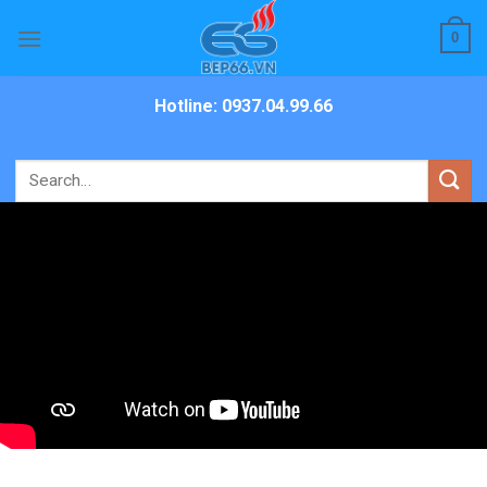
Skip
0
to
content
Hotline: 0937.04.99.66
Search
for: