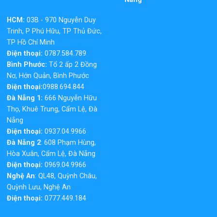
HCM:
03B - 970 Nguyễn Duy
Trinh, P Phú Hữu, TP Thủ Đức,
TP Hồ Chí Minh
Điện thoại:
0787.584.789
Bình Phước:
Tổ 2 ấp 2 Đồng
Nơ, Hớn Quản, Bình Phước
Điện thoại:
0988.694.844
Đà Nẵng 1:
666 Nguyễn Hữu
Thọ, Khuê Trung, Cẩm Lệ, Đà
Nẵng
Điện thoại:
0937.04.9966
Đà Nẵng 2
: 608 Phạm Hùng,
Hòa Xuân, Cẩm Lệ, Đà Nẵng
Điện thoại:
0969.04.9966
Nghệ An
: QL48, Quỳnh Châu,
Quỳnh Lưu, Nghệ An
Điện thoại:
0777.449.184