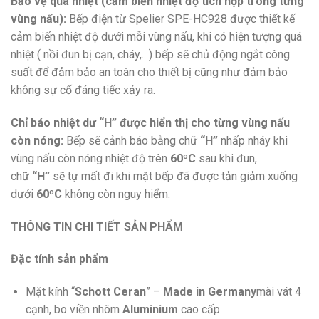
Bảo vệ quá nhiệt (cảm biến nhiệt độ tích hợp trong từng
vùng nấu):
Bếp điện từ Spelier SPE-HC928 được thiết kế
cảm biến nhiệt độ dưới mỗi vùng nấu, khi có hiện tượng quá
nhiệt ( nồi đun bị cạn, cháy,.. ) bếp sẽ chủ động ngắt công
suất để đảm bảo an toàn cho thiết bị cũng như đảm bảo
không sự cố đáng tiếc xảy ra.
Chỉ báo nhiệt dư “H” được hiển thị cho từng vùng nấu
còn nóng:
Bếp sẽ cảnh báo bằng chữ
“H”
nhấp nháy khi
vùng nấu còn nóng nhiệt độ trên
60ºC
sau khi đun,
chữ
“H”
sẽ tự mất đi khi mặt bếp đã được tản giảm xuống
dưới
60ºC
không còn nguy hiểm.
THÔNG TIN CHI TIẾT SẢN PHẨM
Đặc tính sản phẩm
Mặt kính “
Schott Ceran
” –
Made in Germany
mài vát 4
cạnh, bo viền nhôm
Aluminium
cao cấp