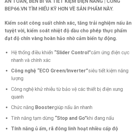
AN TOÀN, BỀN BỈ VÀ TIẾT KIỆM ĐIỆN NĂNG | CÙNG
BEP66.VN TÌM HIỂU KỸ HƠN VỀ SẢN PHẨM NÀY.
Kiểm soát công suất chính xác, tăng trải nghiệm nấu ăn
tuyệt vời, kiểm soát nhiệt độ dầu cho phép thực phẩm
đạt độ chín vàng hoàn hảo nhờ cảm biến tự động.
Hệ thống điều khiển
“Slider Control”
cảm ứng điện cực
nhanh và chính xác
Công nghệ “ECO Green/Inverter”
siêu tiết kiệm năng
lượng
Công nghệ khử nhiễu từ bảo vệ các thiết bị điện xung
quanh
Chức năng
Booster
giúp nấu ăn nhanh
Tính năng tạm dừng
“Stop and Go”
khi đang nấu
Tính năng ủ ấm, rã đông linh hoạt nhiều cấp độ