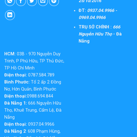
25/10/2016
ĐT:
0937.04.9966 -
0969.04.9966
TRỤ SỞ CHÍNH :
666
Nguyễn Hữu Thọ
- Đà
Nẵng
HCM:
03B - 970 Nguyễn Duy
Trinh, P Phú Hữu, TP Thủ Đức,
TP Hồ Chí Minh
Điện thoại:
0787.584.789
Bình Phước:
Tổ 2 ấp 2 Đồng
Nơ, Hớn Quản, Bình Phước
Điện thoại:
0988.694.844
Đà Nẵng 1:
666 Nguyễn Hữu
Thọ, Khuê Trung, Cẩm Lệ, Đà
Nẵng
Điện thoại:
0937.04.9966
Đà Nẵng 2
: 608 Phạm Hùng,