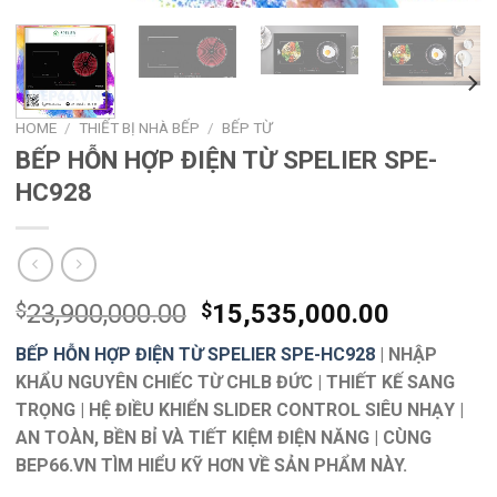
HOME
/
THIẾT BỊ NHÀ BẾP
/
BẾP TỪ
BẾP HỖN HỢP ĐIỆN TỪ SPELIER SPE-
HC928
$
23,900,000.00
$
15,535,000.00
BẾP HỖN HỢP ĐIỆN TỪ SPELIER SPE-HC928
| NHẬP
KHẨU NGUYÊN CHIẾC TỪ CHLB ĐỨC | THIẾT KẾ SANG
TRỌNG | HỆ ĐIỀU KHIỂN SLIDER CONTROL SIÊU NHẠY |
AN TOÀN, BỀN BỈ VÀ TIẾT KIỆM ĐIỆN NĂNG | CÙNG
BEP66.VN TÌM HIỂU KỸ HƠN VỀ SẢN PHẨM NÀY.