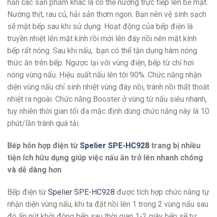
hẳn các sản phẩm khác là có thể nướng trực tiếp lên bề mặt.
Nướng thịt, rau củ, hải sản thơm ngon. Bạn nên vệ sinh sạch
sẽ mặt bếp sau khi sử dụng. Hoạt động của bếp điện là
truyền nhiệt lên mặt kính rồi mới lên đáy nồi nên mặt kính
bếp rất nóng. Sau khi nấu, bạn có thể tận dụng hâm nóng
thức ăn trên bếp. Ngược lại với vùng điện, bếp từ chỉ hơi
nóng vùng nấu. Hiệu suất nấu lên tới 90%. Chức năng nhận
diện vùng nấu chỉ sinh nhiệt vùng đáy nồi, tránh nồi thất thoát
nhiệt ra ngoài. Chức năng Booster ở vùng từ nấu siêu nhanh,
tuy nhiên thời gian tối đa mặc định dùng chức năng này là 10
phút/lần tránh quá tải.
Bếp hỗn hợp điện từ
Spelier SPE-HC928
trang bị nhiều
tiện ích hữu dụng giúp việc nấu ăn trở lên nhanh chóng
và dễ dàng hơn
Bếp điện từ
Spelier SPE-HC928
được tích hợp chức năng tự
nhận diện vùng nấu, khi ta đặt nồi lên 1 trong 2 vùng nấu sau
đó ấn nút khởi động bếp sau thời gian 1-2 giây bếp sẽ tự