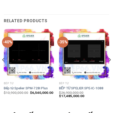
RELATED PRODUCTS
-40%
-35%
BẾP TỪ
BẾP TỪ
Bếp từ Spelier SPM-728I Plus
BẾP TỪ SPELIER SPE-IC-1088
$
10,900,000.00
$
6,540,000.00
$
26,900,000.00
$
17,485,000.00