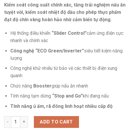
Kiểm soát công suất chính xác, tăng trải nghiệm nấu ăn
tuyệt vời, kiểm soát nhiệt độ dầu cho phép thực phẩm
đạt độ chín vàng hoàn hảo nhờ cảm biến tự động.
Hệ thống điều khiển
“Slider Control”
cảm ứng điện cực
nhanh và chính xác
Công nghệ “ECO Green/Inverter”
siêu tiết kiệm năng
lượng
Công nghệ khử nhiễu từ bảo vệ các thiết bị điện xung
quanh
Chức năng
Booster
giúp nấu ăn nhanh
Tính năng tạm dừng
“Stop and Go”
khi đang nấu
Tính năng ủ ấm, rã đông linh hoạt nhiều cấp độ
BẾP HỖN HỢP ĐIỆN TỪ SPELIER SPE-HC928 quantity
ADD TO CART