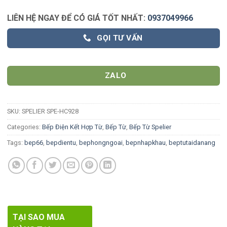
LIÊN HỆ NGAY ĐỂ CÓ GIÁ TỐT NHẤT:
0937049966
GỌI TƯ VẤN
ZALO
SKU:
SPELIER SPE-HC928
Categories:
Bếp Điện Kết Hợp Từ
,
Bếp Từ
,
Bếp Từ Spelier
Tags:
bep66
,
bepdientu
,
bephongngoai
,
bepnhapkhau
,
beptutaidanang
TẠI SAO MUA