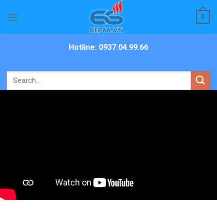
Skip
0
to
content
Hotline: 0937.04.99.66
Search
for: