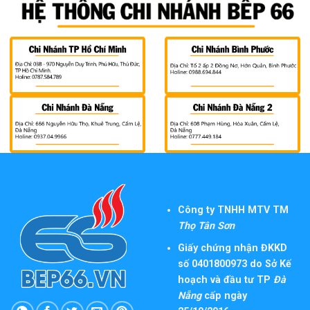
Công ty TNHH MTV TM
Thọ Tân Sơn
Giấy chứng nhận ĐKKD
số 0401800973 do Sở Kế
hoạch và đầu tư TP
Đà
Nẵng
cấp ngày