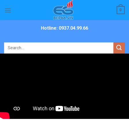
Skip
0
to
content
Hotline: 0937.04.99.66
Search
for: