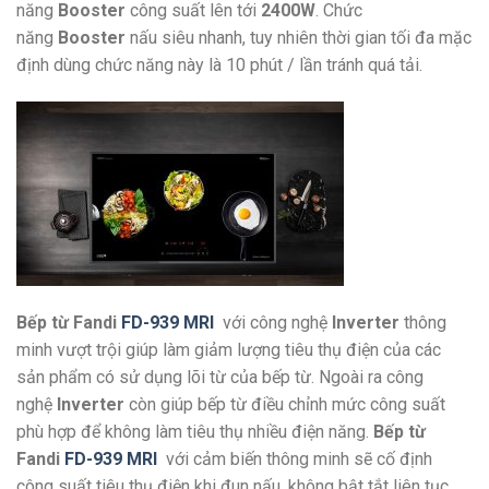
năng
Booster
công suất lên tới
2400W
. Chức
năng
Booster
nấu siêu nhanh, tuy nhiên thời gian tối đa mặc
định dùng chức năng này là 10 phút / lần tránh quá tải.
Bếp từ Fandi
FD-939 MRI
với công nghệ
Inverter
thông
minh vượt trội giúp làm giảm lượng tiêu thụ điện của các
sản phẩm có sử dụng lõi từ của bếp từ. Ngoài ra công
nghệ
Inverter
còn giúp bếp từ điều chỉnh mức công suất
phù hợp để không làm tiêu thụ nhiều điện năng.
Bếp từ
Fandi
FD-939 MRI
với cảm biến thông minh sẽ cố định
công suất tiêu thụ điện khi đun nấu, không bật tắt liên tục