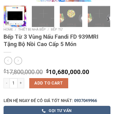
HOME
/
THIẾT BỊ NHÀ BẾP
/
BẾP TỪ
Bếp Từ 3 Vùng Nấu Fandi FD 939MRI
Tặng Bộ Nồi Cao Cấp 5 Món
$
17,800,000.00
$
10,680,000.00
Bếp Từ 3 Vùng Nấu Fandi FD 939MRI Tặng Bộ Nồi Cao Cấp 5 Mó
ADD TO CART
LIÊN HỆ NGAY ĐỂ CÓ GIÁ TỐT NHẤT:
0937049966
GỌI TƯ VẤN