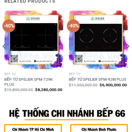
RELATED PRODUCTS
-40%
-40%
BẾP TỪ
BẾP TỪ
BẾP TỪ SPELIER SPM-729K
BẾP TỪ SPELIER SPM-928I PLUS
PLUS
$
11,500,000.00
$
6,900,000.00
$
13,800,000.00
$
8,280,000.00