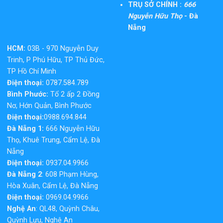
TRỤ SỞ CHÍNH :
666
Nguyễn Hữu Thọ
- Đà
Nẵng
HCM:
03B - 970 Nguyễn Duy
Trinh, P Phú Hữu, TP Thủ Đức,
TP Hồ Chí Minh
Điện thoại:
0787.584.789
Bình Phước:
Tổ 2 ấp 2 Đồng
Nơ, Hớn Quản, Bình Phước
Điện thoại:
0988.694.844
Đà Nẵng 1:
666 Nguyễn Hữu
Thọ, Khuê Trung, Cẩm Lệ, Đà
Nẵng
Điện thoại:
0937.04.9966
Đà Nẵng 2
: 608 Phạm Hùng,
Hòa Xuân, Cẩm Lệ, Đà Nẵng
Điện thoại:
0969.04.9966
Nghệ An
: QL48, Quỳnh Châu,
Quỳnh Lưu, Nghệ An