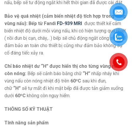
nấu, bếp sẽ tư động ngắt khi hết thời gian đã được cài đặt
Bảo vệ quá nhiệt (cảm biến nhiệt độ tích hợp trong từng
vùng nấu): Bếp từ Fandi
FD-939 MRI
được thiết kế cảm
biến nhiệt độ dưới mỗi vùng nấu, khi có hiện tượng quá nhiệt
( nồi đun bị cạn, cháy,.. ) bếp sẽ chủ động ngắt công suất để
đảm bảo an toàn cho thiết bị cũng như đảm bảo không sự
cố đáng tiếc xảy ra.
Chỉ báo nhiệt dư “H” được hiển thị cho từng vùng nấu
còn nóng:
Bếp sẽ cảnh báo bằng chữ
“H”
nhấp nháy khi
vùng nấu còn nóng nhiệt độ trên
60ºC
sau khi đun,
chữ
“H”
sẽ tự mất đi khi mặt bếp đã được tản giảm xuống
dưới
60ºC
không còn nguy hiểm.
THÔNG SỐ KỸ THUẬT
Tính năng sản phẩm