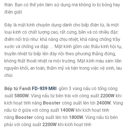
thân. Bạn có thể yên tâm sử dụng mà không lo bị bỏng hay
điện giật.
Đây là mặt kính chuyên dụng dành cho bếp điện từ, là một
loại kính có chất lượng cao, rất cứng, bền và có nhiều đặc
điểm nổi trội như: khả năng chịu nhiệt, khả năng chống trầy
xước và chống va đập …. Mặt kính gồm các thấu kính hội tụ,
truyền nhiệt từ bếp lên đáy nồi theo phương thẳng đứng,
không thất thoát nhiệt ra môi trường. Mặt kính màu xám liền
nguyên khối, an toàn, thẩm mỹ và tiện trong việc vệ sinh, lau
chùi.
Bếp từ Fandi
FD-939 MRI
gồm 3 vùng nấu có tổng công
suất
5800W.
Vùng nấu từ bên trái với công suất
2200W
khi
kích hoạt tính năng
Booster
công suất lên tới
2400W.
Vùng
nấu từ ở giữa với công suất
1400W
khi kích hoạt tính
năng
Booster
công suất lên tới
1800W.
Vùng nấu từ bên
phải với công suất
2200W
khi kích hoạt tính