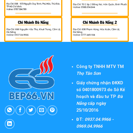
Công ty TNHH MTV TM
Thọ Tân Sơn
Giấy chứng nhận ĐKKD
số 0401800973 do Sở Kế
hoạch và đầu tư TP
Đà
Nẵng
cấp ngày
25/10/2016
ĐT:
0937.04.9966 -
0969.04.9966