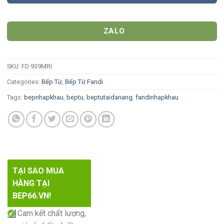
ZALO
SKU:
FD 939MRI
Categories:
Bếp Từ
,
Bếp Từ Fandi
Tags:
bepnhapkhau
,
beptu
,
beptutaidanang
,
fandinhapkhau
TẠI SAO MUA
HÀNG TẠI
BEP66.VN!
Cam kết chất lượng,