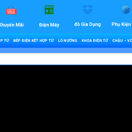
đồ Gia Dụng
Phụ Kiện
Khuyến Mãi
Điện Máy
P TỪ
BẾP ĐIỆN KẾT HỢP TỪ
LÒ NƯỚNG
KHÓA ĐIỆN TỬ
CHẬU – VÒ