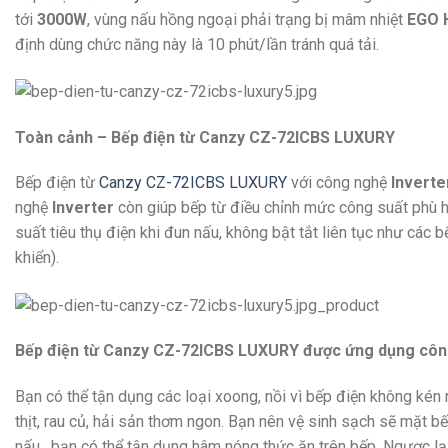
tới
3000W
, vùng nấu hồng ngoại phải trạng bị mâm nhiệt
EGO 
định dùng chức năng này là 10 phút/lần tránh quá tải.
Toàn cảnh – Bếp điện từ Canzy CZ-72ICBS LUXURY
Bếp điện từ
Canzy CZ-72ICBS LUXURY
với công nghệ
Inverte
nghệ
Inverter
còn giúp bếp từ điều chỉnh mức công suất phù h
suất tiêu thụ điện khi đun nấu, không bật tắt liên tục như các
khiển).
Bếp điện từ Canzy CZ-72ICBS LUXURY được ứng dụng công ng
Bạn có thể tận dụng các loại xoong, nồi vì bếp điện không kén
thịt, rau củ, hải sản thơm ngon. Bạn nên vệ sinh sạch sẽ mặt bế
nấu, bạn có thể tận dụng hâm nóng thức ăn trên bếp. Ngược lại 