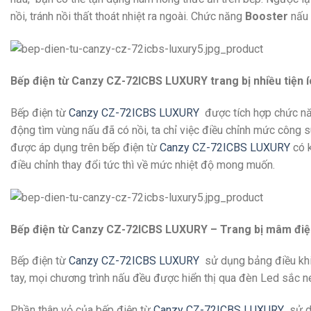
nồi, tránh nồi thất thoát nhiệt ra ngoài. Chức năng
Booster
nấu 
Bếp điện từ Canzy CZ-72ICBS LUXURY trang bị nhiều tiện í
Bếp điện từ
Canzy CZ-72ICBS LUXURY
được tích hợp chức năng
động tìm vùng nấu đã có nồi, ta chỉ việc điều chỉnh mức công
được áp dụng trên bếp điện từ
Canzy CZ-72ICBS LUXURY
có k
điều chỉnh thay đổi tức thì về mức nhiệt độ mong muốn.
Bếp điện từ Canzy CZ-72ICBS LUXURY – Trang bị mâm đi
Bếp điện từ
Canzy CZ-72ICBS LUXURY
sử dụng bảng điều kh
tay, mọi chương trình nấu đều được hiển thị qua đèn Led sắc n
Phần thân vỏ của bếp điện từ
Canzy CZ-72ICBS LUXURY
sử dụ