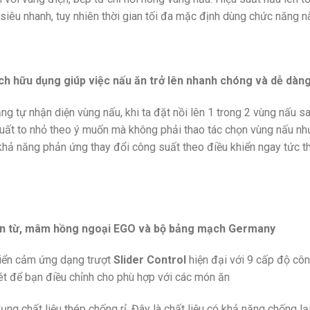
siêu nhanh, tuy nhiên thời gian tối đa mặc định dùng chức năng này
ch hữu dụng giúp việc nấu ăn trở lên nhanh chóng và dễ dàn
 tự nhận diện vùng nấu, khi ta đặt nồi lên 1 trong 2 vùng nấu sa
 suất to nhỏ theo ý muốn mà không phải thao tác chọn vùng nấu 
hả năng phản ứng thay đổi công suất theo điều khiển ngay tức th
ện từ, mâm hồng ngoại EGO và bộ bảng mạch Germany
iển cảm ứng dạng trượt
Slider Control
hiện đại với 9 cấp độ côn
ét để bạn điều chỉnh cho phù hợp với các món ăn
ng chất liệu thép chống rỉ. Đây là chất liệu có khả năng chống lại