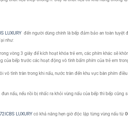
BS LUXURY
đến người dùng chính là bếp đảm bảo an toàn tuyệt đố
ại như:
rong vòng 3 giây để kích hoạt khóa trẻ em, các phím khác sẽ kh
g của bếp trước các hoạt động vô tình bấm phím của trẻ em trong
i vô tình tràn trong khi nấu, nước tràn đến khu vực bàn phím đi
h đun nấu, nếu nồi bị nhấc ra khỏi vùng nấu của bếp thì bếp cũng
-72ICBS LUXURY
có khả năng hẹn giờ độc lập từng vùng nấu từ
0