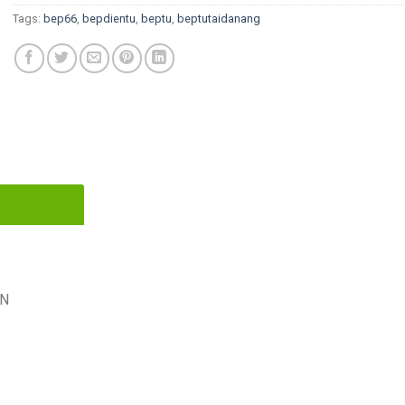
Tags:
bep66
,
bepdientu
,
beptu
,
beptutaidanang
VN