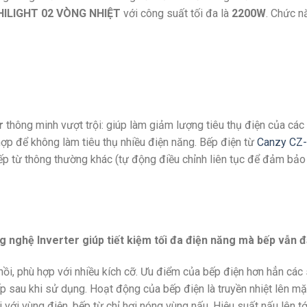
HILIGHT 02 VÒNG NHIỆT
với công suất tối đa là
2200W
. Chức 
r
thông minh vượt trội: giúp làm giảm lượng tiêu thụ điện của cá
ợp để không làm tiêu thụ nhiều điện năng. Bếp điện từ
Canzy CZ
 bếp từ thông thường khác (tự động điều chỉnh liên tục để đảm bả
hệ Inverter giúp tiết kiệm tối đa điện năng mà bếp vẫn đạt
 nồi, phù hợp với nhiều kích cỡ. Ưu điểm của bếp điện hơn hẳn cá
p sau khi sử dụng. Hoạt động của bếp điện là truyền nhiệt lên mặt
với vùng điện, bếp từ chỉ hơi nóng vùng nấu. Hiệu suất nấu lên t