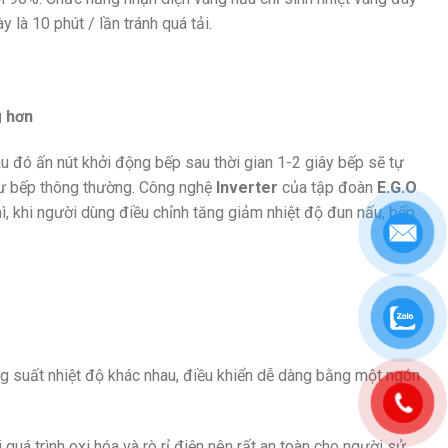
 là 10 phút / lần tránh quá tải.
g hơn
u đó ấn nút khởi động bếp sau thời gian 1-2 giây bếp sẽ tự
như bếp thông thường. Công nghệ
Inverter
của tập đoàn
E.G.O
ì, khi người dùng điều chỉnh tăng giảm nhiệt độ đun nấu, bếp
g suất nhiệt độ khác nhau, điều khiển dễ dàng bằng một ngón
 quá trình oxi hóa và rò rỉ điện nên rất an toàn cho người sử