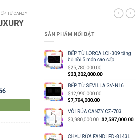
 HỢP TỪ CANZY
LUXURY
SẢN PHẨM NỔI BẬT
BẾP TỪ LORCA LCI-309 tặng
bộ nồi 5 món cao cấp
p quantity
$
25,780,000.00
$
23,202,000.00
BẾP TỪ SEVILLA SV-N16
66
$
12,990,000.00
$
7,794,000.00
VÒI RỬA CANZY CZ-703
$
3,980,000.00
$
2,587,000.00
CHẬU RỬA FANDI FD-8143L