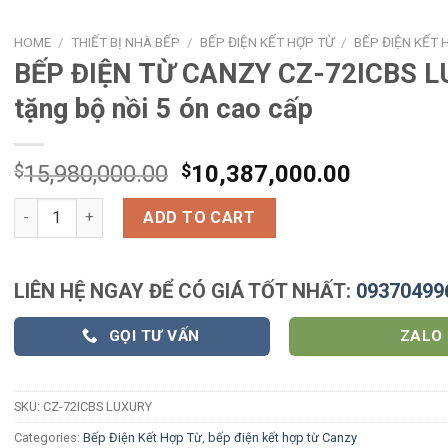
HOME
/
THIẾT BỊ NHÀ BẾP
/
BẾP ĐIỆN KẾT HỢP TỪ
/
BẾP ĐIỆN KẾT
BẾP ĐIỆN TỪ CANZY CZ-72ICBS 
tặng bộ nồi 5 ón cao cấp
$
15,980,000.00
$
10,387,000.00
BẾP ĐIỆN TỪ CANZY CZ-72ICBS LUXURY tặng bộ nồi 5 ón cao cấ
ADD TO CART
LIÊN HỆ NGAY ĐỂ CÓ GIÁ TỐT NHẤT:
09370499
GỌI TƯ VẤN
ZALO
SKU:
CZ-72ICBS LUXURY
Categories:
Bếp Điện Kết Hợp Từ
,
bếp điện kết hợp từ Canzy