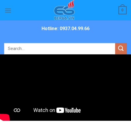
Skip
0
to
content
Hotline: 0937.04.99.66
Search
for: