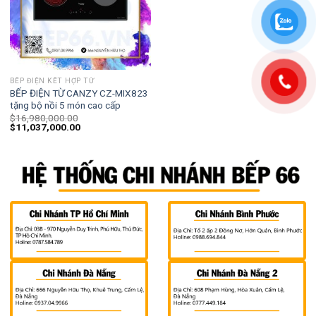
BẾP ĐIỆN KẾT HỢP TỪ
BẾP ĐIỆN TỪ CANZY CZ-MIX823
tặng bộ nồi 5 món cao cấp
$
16,980,000.00
$
11,037,000.00