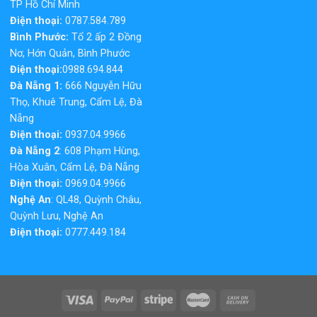
TP Hồ Chí Minh
Điện thoại:
0787.584.789
Bình Phước:
Tổ 2 ấp 2 Đồng
Nơ, Hớn Quản, Bình Phước
Điện thoại:
0988.694.844
Đà Nẵng 1:
666 Nguyễn Hữu
Thọ, Khuê Trung, Cẩm Lệ, Đà
Nẵng
Điện thoại:
0937.04.9966
Đà Nẵng 2
: 608 Phạm Hùng,
Hòa Xuân, Cẩm Lệ, Đà Nẵng
Điện thoại:
0969.04.9966
Nghệ An
: QL48, Quỳnh Châu,
Quỳnh Lưu, Nghệ An
Điện thoại:
0777.449.184