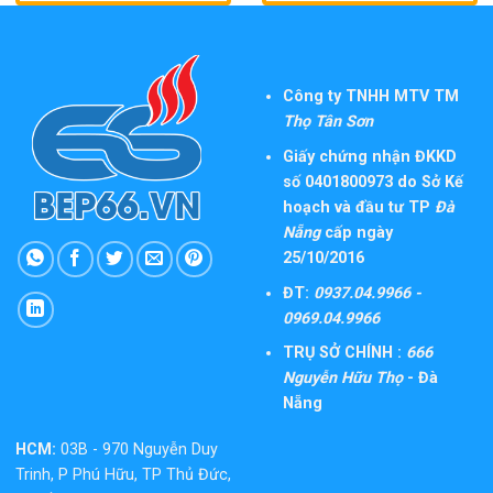
Công ty TNHH MTV TM
Thọ Tân Sơn
Giấy chứng nhận ĐKKD
số 0401800973 do Sở Kế
hoạch và đầu tư TP
Đà
Nẵng
cấp ngày
25/10/2016
ĐT:
0937.04.9966 -
0969.04.9966
TRỤ SỞ CHÍNH :
666
Nguyễn Hữu Thọ
- Đà
Nẵng
HCM:
03B - 970 Nguyễn Duy
Trinh, P Phú Hữu, TP Thủ Đức,