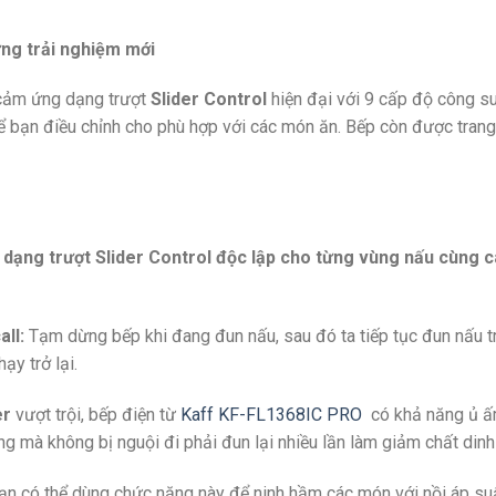
ững trải nghiệm mới
cảm ứng dạng trượt
Slider Control
hiện đại với 9 cấp độ công su
ể bạn điều chỉnh cho phù hợp với các món ăn. Bếp còn được tran
 dạng trượt Slider Control độc lập cho từng vùng nấu cùng cá
ll:
Tạm dừng bếp khi đang đun nấu, sau đó ta tiếp tục đun nấu tr
ạy trở lại.
er
vượt trội, bếp điện từ
Kaff KF-FL1368IC PRO
có khả năng ủ ấm
óng mà không bị nguội đi phải đun lại nhiều lần làm giảm chất dinh
n có thể dùng chức năng này để ninh hầm các món với nồi áp suất