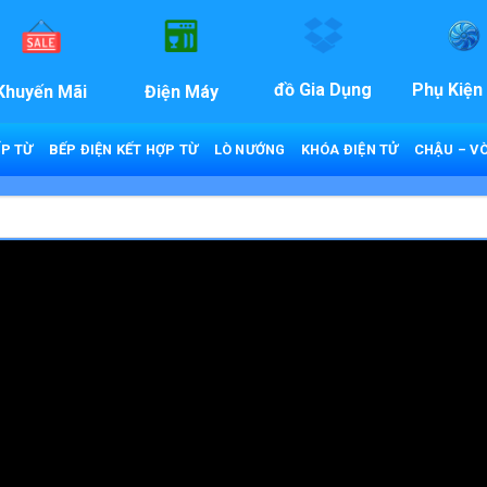
đồ Gia Dụng
Phụ Kiện
Khuyến Mãi
Điện Máy
P TỪ
BẾP ĐIỆN KẾT HỢP TỪ
LÒ NƯỚNG
KHÓA ĐIỆN TỬ
CHẬU – VÒ