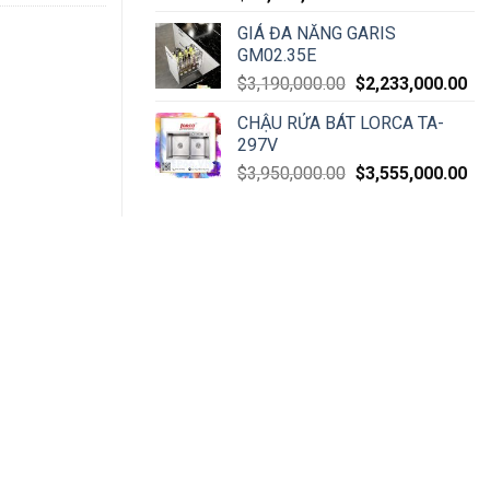
GIÁ ĐA NĂNG GARIS
GM02.35E
$
3,190,000.00
$
2,233,000.00
CHẬU RỬA BÁT LORCA TA-
297V
$
3,950,000.00
$
3,555,000.00