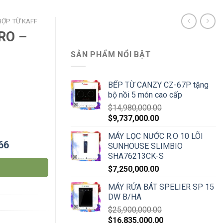
HỢP TỪ KAFF
RO –
SẢN PHẨM NỔI BẬT
BẾP TỪ CANZY CZ-67P tặng
bộ nồi 5 món cao cấp
p quantity
$
14,980,000.00
$
9,737,000.00
MÁY LỌC NƯỚC R.O 10 LÕI
66
SUNHOUSE SLIMBIO
SHA76213CK-S
$
7,250,000.00
MÁY RỬA BÁT SPELIER SP 15
DW B/HA
$
25,900,000.00
$
16,835,000.00