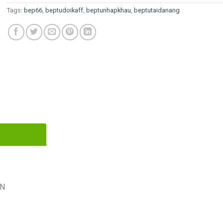
Tags:
bep66
,
beptudoikaff
,
beptunhapkhau
,
beptutaidanang
VN