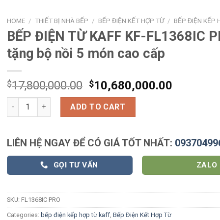
HOME
/
THIẾT BỊ NHÀ BẾP
/
BẾP ĐIỆN KẾT HỢP TỪ
/
BẾP ĐIỆN KẾP 
BẾP ĐIỆN TỪ KAFF KF-FL1368IC P
tặng bộ nồi 5 món cao cấp
$
17,800,000.00
$
10,680,000.00
BẾP ĐIỆN TỪ KAFF KF-FL1368IC PRO - tặng bộ nồi 5 món cao cấ
ADD TO CART
LIÊN HỆ NGAY ĐỂ CÓ GIÁ TỐT NHẤT:
09370499
GỌI TƯ VẤN
ZALO
SKU:
FL1368IC PRO
Categories:
bếp điện kếp hợp từ kaff
,
Bếp Điện Kết Hợp Từ