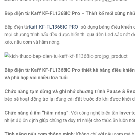
Bếp điện từ Kaff KF-FL1368IC Pro – Thiết kế mới cùng nh
Bếp điện từ
Kaff KF-FL1368IC PRO
sử dụng bảng điều khiển 
mọi chương trình nấu đều được hiển thị qua đèn Led sắc nét đ
xào, nấu cơm và hâm nóng.
Bếp điện từ Kaff KF-FL1368IC Pro thiết kế bảng điều khiển
và phù hợp với nhiều lứa tuổi
Chức năng tạm dừng và ghi nhớ chương trình Pause & Reca
bếp sẽ hoạt động trở lại đúng cài đặt trước đó khi được khởi ch
Chức năng ủ ấm “hâm nóng”:
Với công nghệ biến tần
Invert
nhiệt độ ổn định giúp chúng ta duy trì nhiệt cho thức ăn luôn n
Tính năng nấu cơm thông minh:
Không chỉ với nấu cơm mà bạ