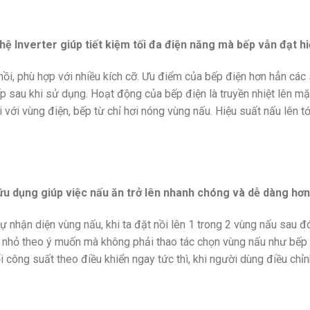
Inverter giúp tiết kiệm tối đa điện năng mà bếp vẫn đạt hiệ
 nồi, phù hợp với nhiều kích cỡ. Ưu điểm của bếp điện hơn hẳn cá
p sau khi sử dụng. Hoạt động của bếp điện là truyền nhiệt lên mặt
với vùng điện, bếp từ chỉ hơi nóng vùng nấu. Hiệu suất nấu lên t
hữu dụng giúp việc nấu ăn trở lên nhanh chóng và dễ dàng hơn
 nhận diện vùng nấu, khi ta đặt nồi lên 1 trong 2 vùng nấu sau đ
 to nhỏ theo ý muốn mà không phải thao tác chọn vùng nấu như bế
ông suất theo điều khiển ngay tức thì, khi người dùng điều chỉnh