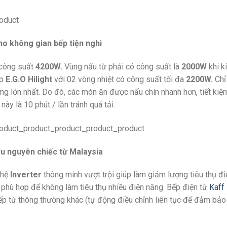
ho không gian bếp tiện nghi
 công suất
4200W.
Vùng nấu từ phải có công suất là
2000W
khi k
ấp
E.G.O Hilight
với 02 vòng nhiệt có công suất tối đa
2200W.
Chỉ
g lớn nhất. Do đó, các món ăn được nấu chín nhanh hơn, tiết kiệ
ày là 10 phút / lần tránh quá tải.
u nguyên chiếc từ Malaysia
ghệ
Inverter
thông minh vượt trội giúp làm giảm lượng tiêu thụ đ
phù hợp để không làm tiêu thụ nhiều điện năng. Bếp điện từ
Kaff
 bếp từ thông thường khác (tự động điều chỉnh liên tục để đảm bả