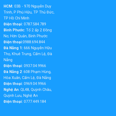
HCM:
03B - 970 Nguyễn Duy
Trinh, P Phú Hữu, TP Thủ Đức,
TP Hồ Chí Minh
Điện thoại:
0787.584.789
Bình Phước:
Tổ 2 ấp 2 Đồng
Nơ, Hớn Quản, Bình Phước
Điện thoại:
0988.694.844
Đà Nẵng 1:
666 Nguyễn Hữu
Thọ, Khuê Trung, Cẩm Lệ, Đà
Nẵng
Điện thoại:
0937.04.9966
Đà Nẵng 2
: 608 Phạm Hùng,
Hòa Xuân, Cẩm Lệ, Đà Nẵng
Điện thoại:
0969.04.9966
Nghệ An
: QL48, Quỳnh Châu,
Quỳnh Lưu, Nghệ An
Điện thoại:
0777.449.184