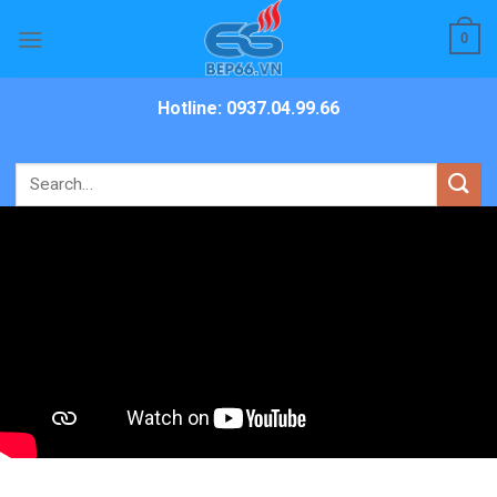
Skip
0
to
content
Hotline: 0937.04.99.66
Search
for: