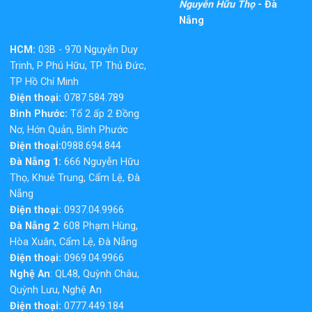
Nguyễn Hữu Thọ
- Đà
Nẵng
HCM:
03B - 970 Nguyễn Duy
Trinh, P Phú Hữu, TP Thủ Đức,
TP Hồ Chí Minh
Điện thoại:
0787.584.789
Bình Phước:
Tổ 2 ấp 2 Đồng
Nơ, Hớn Quản, Bình Phước
Điện thoại:
0988.694.844
Đà Nẵng 1:
666 Nguyễn Hữu
Thọ, Khuê Trung, Cẩm Lệ, Đà
Nẵng
Điện thoại:
0937.04.9966
Đà Nẵng 2
: 608 Phạm Hùng,
Hòa Xuân, Cẩm Lệ, Đà Nẵng
Điện thoại:
0969.04.9966
Nghệ An
: QL48, Quỳnh Châu,
Quỳnh Lưu, Nghệ An
Điện thoại:
0777.449.184