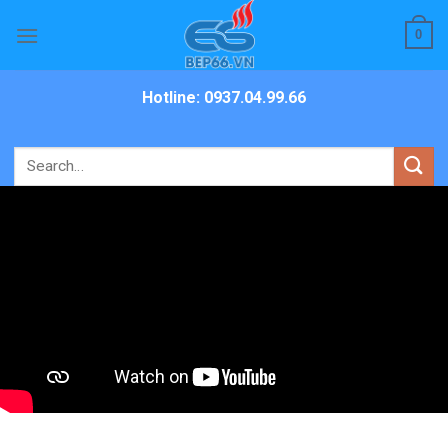
Skip
0
to
content
Hotline: 0937.04.99.66
Search
for: