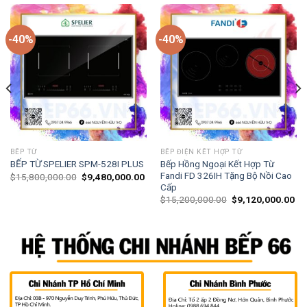
-40%
-40%
BẾP TỪ
BẾP ĐIỆN KẾT HỢP TỪ
Bếp Hồng Ngoại Kết Hợp Từ
BẾP TỪ SPELIER SPM-528I PLUS
Fandi FD 326IH Tặng Bộ Nồi Cao
$
15,800,000.00
$
9,480,000.00
Cấp
$
15,200,000.00
$
9,120,000.00