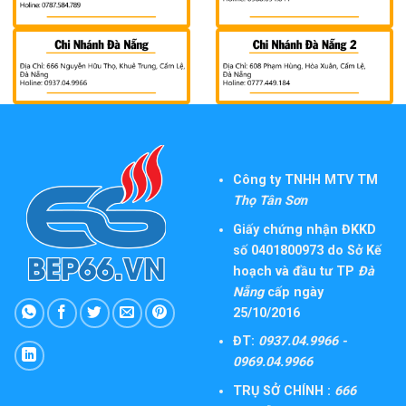
Công ty TNHH MTV TM
Thọ Tân Sơn
Giấy chứng nhận ĐKKD
số 0401800973 do Sở Kế
hoạch và đầu tư TP
Đà
Nẵng
cấp ngày
25/10/2016
ĐT:
0937.04.9966 -
0969.04.9966
TRỤ SỞ CHÍNH :
666