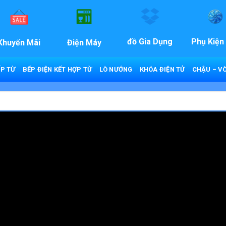
đồ Gia Dụng
Phụ Kiện
Khuyến Mãi
Điện Máy
P TỪ
BẾP ĐIỆN KẾT HỢP TỪ
LÒ NƯỚNG
KHÓA ĐIỆN TỬ
CHẬU – VÒ