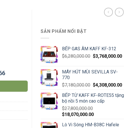
SẢN PHẨM NỔI BẬT
BẾP GAS ÂM KAFF KF-312
$
6,280,000.00
$
3,768,000.00
MÁY HÚT MÙI SEVILLA SV-
66
770
$
7,180,000.00
$
4,308,000.00
BẾP TỪ KAFF KF-ROTE55 tặng
bộ nồi 5 món cao cấp
$
27,800,000.00
$
18,070,000.00
Lò Vi Sóng HM-B38C Hafele