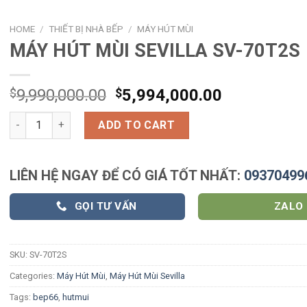
HOME
/
THIẾT BỊ NHÀ BẾP
/
MÁY HÚT MÙI
MÁY HÚT MÙI SEVILLA SV-70T2S
$
9,990,000.00
$
5,994,000.00
MÁY HÚT MÙI SEVILLA SV-70T2S quantity
ADD TO CART
LIÊN HỆ NGAY ĐỂ CÓ GIÁ TỐT NHẤT:
09370499
GỌI TƯ VẤN
ZALO
SKU:
SV-70T2S
Categories:
Máy Hút Mùi
,
Máy Hút Mùi Sevilla
Tags:
bep66
,
hutmui