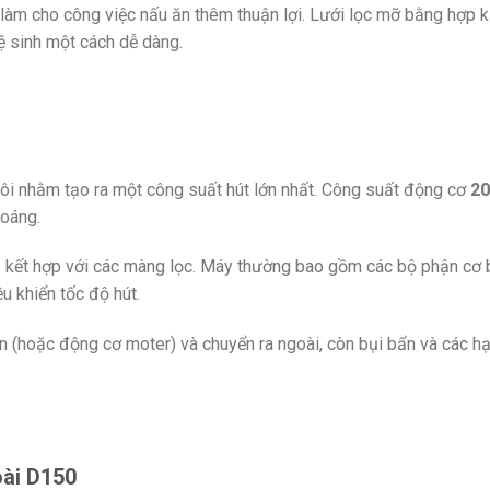
àm cho công việc nấu ăn thêm thuận lợi. Lưới lọc mỡ bằng hợp ki
ệ sinh một cách dễ dàng.
đôi nhằm tạo ra một công suất hút lớn nhất. Công suất động cơ
2
hoáng.
kết hợp với các màng lọc. Máy thường bao gồm các bộ phận cơ bản 
u khiển tốc độ hút.
in (hoặc động cơ moter) và chuyển ra ngoài, còn bụi bẩn và các h
oài D150