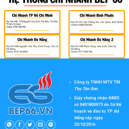
Công ty TNHH MTV TM
Thọ Tân Sơn
Giấy chứng nhận ĐKKD
số 0401800973 do Sở Kế
hoạch và đầu tư TP
Đà
Nẵng
cấp ngày
25/10/2016