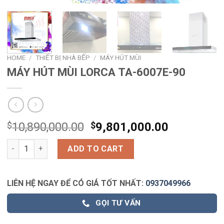
HOME
/
THIẾT BỊ NHÀ BẾP
/
MÁY HÚT MÙI
MÁY HÚT MÙI LORCA TA-6007E-90
$
10,890,000.00
$
9,801,000.00
MÁY HÚT MÙI LORCA TA-6007E-90 quantity
ADD TO CART
LIÊN HỆ NGAY ĐỂ CÓ GIÁ TỐT NHẤT:
0937049966
GỌI TƯ VẤN