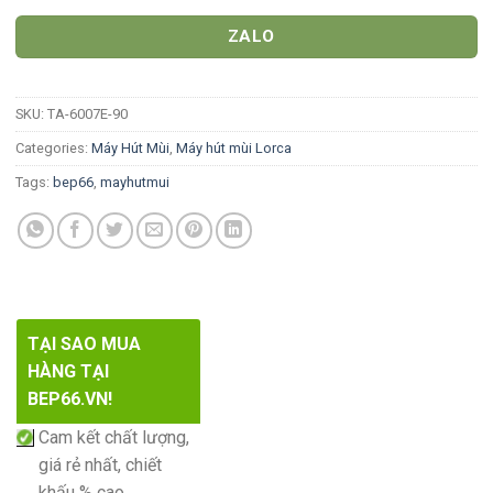
ZALO
SKU:
TA-6007E-90
Categories:
Máy Hút Mùi
,
Máy hút mùi Lorca
Tags:
bep66
,
mayhutmui
TẠI SAO MUA
HÀNG TẠI
BEP66.VN!
Cam kết chất lượng,
giá rẻ nhất, chiết
khấu % cao