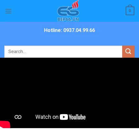
Skip
0
to
content
Hotline: 0937.04.99.66
Search
for: