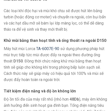
Các loại khí độc hại và mùi khó chịu sẽ được hút lên bằng
turbin (hoặc động cơ moter) và chuyển ra ngoài, còn bụi bẩn
và các hạt dầu mỡ sẽ bám lại lớp màng lọc, có thể dễ dàng
tháo ra để vệ sinh và thay mới thiết bị.
Khử mùi bằng than hoạt tính và ống thoát ra ngoài D150
Máy hút mùi Lorca
TA-6007E-90
sử dụng phương pháp hút
mùi trực tiếp tức mùi được đẩy ra ngoài theo đường ống
thoát
D150
. Đồng thời chức năng khử mùi bằng than hoạt
tính sẽ giúp cho không khí trong phòng bếp luôn sạch sẽ.
Cách thức này sẽ giúp máy có hiệu quả tới 100% và mùi sẽ
được đẩy hoàn toàn ra ngoài trời.
Tiết kiệm điện năng và độ ồn không lớn
Độ ồn tối đa của máy rất nhỏ (nhỏ hơn
48Db
), máy êm không
ảnh hưởng đến sinh hoạt gia đình bạn. Tổng điện năng tiêu