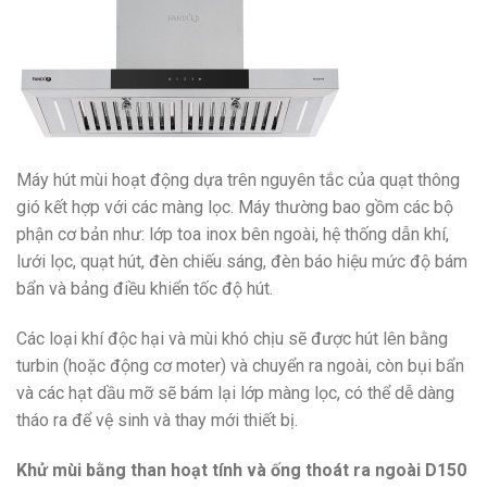
Máy hút mùi hoạt động dựa trên nguyên tắc của quạt thông
gió kết hợp với các màng lọc. Máy thường bao gồm các bộ
phận cơ bản như: lớp toa inox bên ngoài, hệ thống dẫn khí,
lưới lọc, quạt hút, đèn chiếu sáng, đèn báo hiệu mức độ bám
bẩn và bảng điều khiển tốc độ hút.
Các loại khí độc hại và mùi khó chịu sẽ được hút lên bằng
turbin (hoặc động cơ moter) và chuyển ra ngoài, còn bụi bẩn
và các hạt dầu mỡ sẽ bám lại lớp màng lọc, có thể dễ dàng
tháo ra để vệ sinh và thay mới thiết bị.
Khử mùi bằng than hoạt tính và ống thoát ra ngoài D150