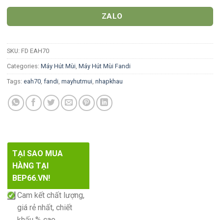
ZALO
SKU:
FD EAH70
Categories:
Máy Hút Mùi
,
Máy Hút Mùi Fandi
Tags:
eah70
,
fandi
,
mayhutmui
,
nhapkhau
TẠI SAO MUA
HÀNG TẠI
BEP66.VN!
Cam kết chất lượng,
giá rẻ nhất, chiết
khấu % cao