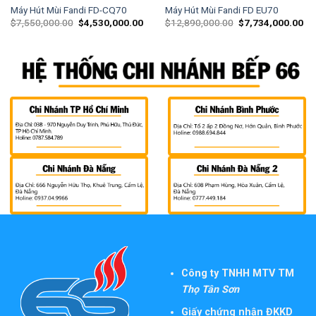
Máy Hút Mùi Fandi FD-CQ70
Máy Hút Mùi Fandi FD EU70
$
7,550,000.00
$
4,530,000.00
$
12,890,000.00
$
7,734,000.00
Công ty TNHH MTV TM
Thọ Tân Sơn
Giấy chứng nhận ĐKKD