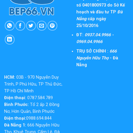
số 0401800973 do Sở Kế
hoạch và đầu tư TP
Đà
Nẵng
cấp ngày
25/10/2016
ĐT:
0937.04.9966 -
0969.04.9966
TRỤ SỞ CHÍNH :
666
Nguyễn Hữu Thọ
- Đà
Nẵng
HCM:
03B - 970 Nguyễn Duy
Trinh, P Phú Hữu, TP Thủ Đức,
TP Hồ Chí Minh
Điện thoại:
0787.584.789
Bình Phước:
Tổ 2 ấp 2 Đồng
Nơ, Hớn Quản, Bình Phước
Điện thoại:
0988.694.844
Đà Nẵng 1:
666 Nguyễn Hữu
Thọ, Khuê Trung, Cẩm Lệ, Đà