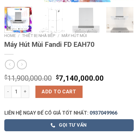
HOME
/
THIẾT BỊ NHÀ BẾP
/
MÁY HÚT MÙI
Máy Hút Mùi Fandi FD EAH70
$
11,900,000.00
$
7,140,000.00
Máy Hút Mùi Fandi FD EAH70 quantity
ADD TO CART
LIÊN HỆ NGAY ĐỂ CÓ GIÁ TỐT NHẤT:
0937049966
GỌI TƯ VẤN