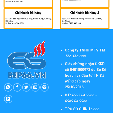
Công ty TNHH MTV TM
Thọ Tân Sơn
Giấy chứng nhận ĐKKD
số 0401800973 do Sở Kế
hoạch và đầu tư TP
Đà
Nẵng
cấp ngày
25/10/2016
ĐT:
0937.04.9966 -
0969.04.9966
TRỤ SỞ CHÍNH :
666