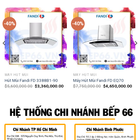
-40%
-40%
MÁY HÚT MÙI
MÁY HÚT MÙI
Hút Mùi Fandi FD 3388B1-90
Máy Hút Mùi Fandi FD EQ70
$
5,600,000.00
$
3,360,000.00
$
7,750,000.00
$
4,650,000.00