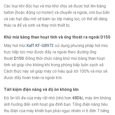
Các loại khí độc hại và mùi khó chịu sẽ được hút lên bằng
turbin (hoặc động cơ moter) và chuyển ra ngoài, còn bụi bẩn
và các hạt dầu mỡ sẽ bám lại lớp màng lọc, có thể dễ dàng
tháo ra để vệ sinh và thay mới thiết bị.
Khử mùi bằng than hoạt tính và ống thoát ra ngoài D150
Máy hút mùi
Kaff KF-GB973
sử dụng phương pháp hút mùi
trực tiếp tức mùi được đẩy ra ngoài theo đường ống
thoát
D150
. Đồng thời chức năng khử mùi bằng than hoạt
tính sẽ giúp cho không khí trong phòng bếp luôn sạch sẽ.
Cách thức này sẽ giúp máy có hiệu quả tới 100% và mùi sẽ
được đẩy hoàn toàn ra ngoài trời.
Tiết kiệm điện năng và độ ồn không lớn
Độ ồn tối đa của máy rất nhỏ (nhỏ hơn
48Db
), máy êm không
ảnh hưởng đến sinh hoạt gia đình bạn. Tổng điện năng tiêu
thu điện của máy khiến bạn phải ngạc nhiên vì 6 đến 7 tiếng