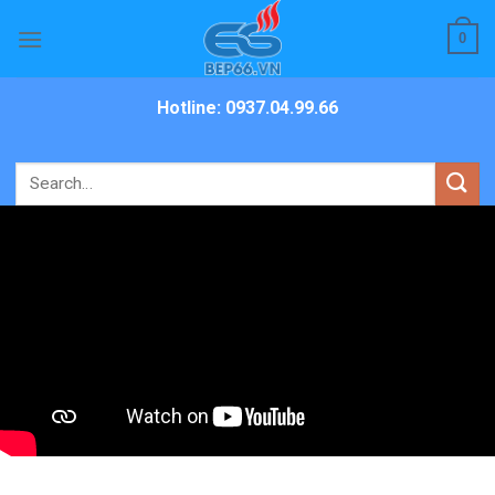
Skip
0
to
content
Hotline: 0937.04.99.66
Search
for: