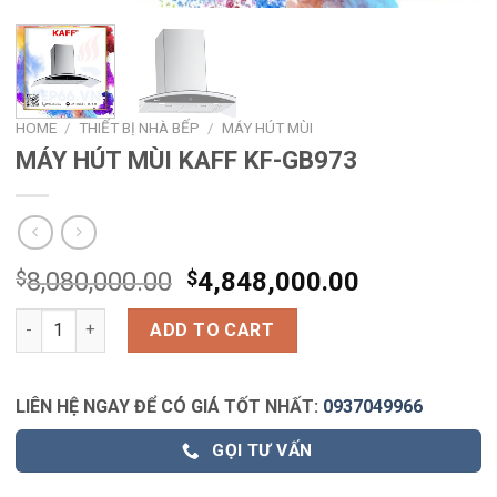
HOME
/
THIẾT BỊ NHÀ BẾP
/
MÁY HÚT MÙI
MÁY HÚT MÙI KAFF KF-GB973
$
8,080,000.00
$
4,848,000.00
MÁY HÚT MÙI KAFF KF-GB973 quantity
ADD TO CART
LIÊN HỆ NGAY ĐỂ CÓ GIÁ TỐT NHẤT:
0937049966
GỌI TƯ VẤN