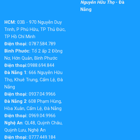
Nguyễn Hữu Thọ
- Đà
Nẵng
HCM:
03B - 970 Nguyễn Duy
Trinh, P Phú Hữu, TP Thủ Đức,
TP Hồ Chí Minh
Điện thoại:
0787.584.789
Bình Phước:
Tổ 2 ấp 2 Đồng
Nơ, Hớn Quản, Bình Phước
Điện thoại:
0988.694.844
Đà Nẵng 1:
666 Nguyễn Hữu
Thọ, Khuê Trung, Cẩm Lệ, Đà
Nẵng
Điện thoại:
0937.04.9966
Đà Nẵng 2
: 608 Phạm Hùng,
Hòa Xuân, Cẩm Lệ, Đà Nẵng
Điện thoại:
0969.04.9966
Nghệ An
: QL48, Quỳnh Châu,
Quỳnh Lưu, Nghệ An
Điện thoại:
0777.449.184