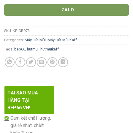
ZALO
SKU:
KF-GB973
Categories:
Máy Hút Mùi
,
Máy Hút Mùi Kaff
Tags:
bep66
,
hutmui
,
hutmuikaff
TẠI SAO MUA
HÀNG TẠI
BEP66.VN!
Cam kết chất lượng,
giá rẻ nhất, chiết
khấu % cao