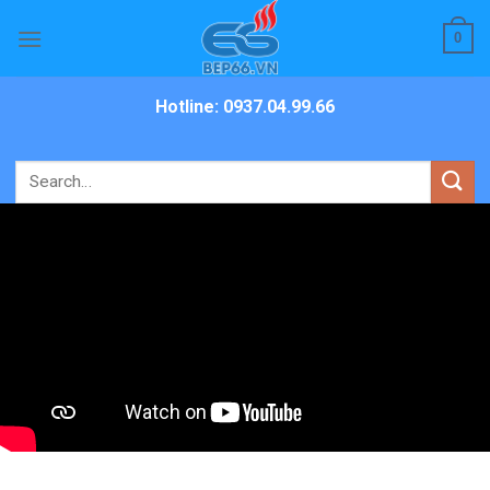
Skip
0
to
content
Hotline: 0937.04.99.66
Search
for: