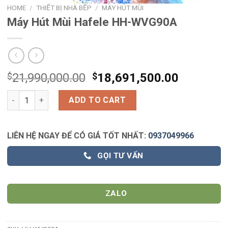
HOME
/
THIẾT BỊ NHÀ BẾP
/
MÁY HÚT MÙI
Máy Hút Mùi Hafele HH-WVG90A
$
21,990,000.00
$
18,691,500.00
Máy Hút Mùi Hafele HH-WVG90A quantity
ADD TO CART
LIÊN HỆ NGAY ĐỂ CÓ GIÁ TỐT NHẤT:
0937049966
GỌI TƯ VẤN
ZALO