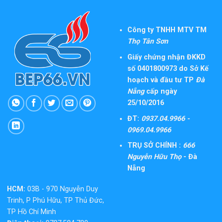
Công ty TNHH MTV TM
Thọ Tân Sơn
Giấy chứng nhận ĐKKD
số 0401800973 do Sở Kế
hoạch và đầu tư TP
Đà
Nẵng
cấp ngày
25/10/2016
ĐT:
0937.04.9966 -
0969.04.9966
TRỤ SỞ CHÍNH :
666
Nguyễn Hữu Thọ
- Đà
Nẵng
HCM:
03B - 970 Nguyễn Duy
Trinh, P Phú Hữu, TP Thủ Đức,
TP Hồ Chí Minh