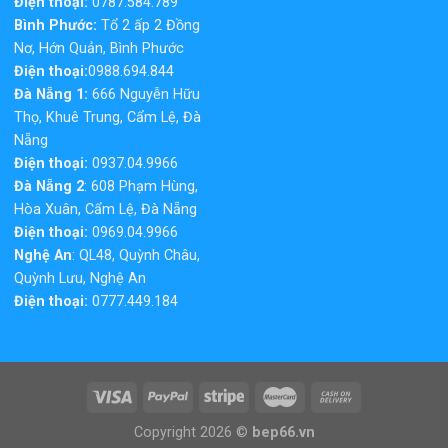
Điện thoại:
0787.584.789
Bình Phước:
Tổ 2 ấp 2 Đồng
Nơ, Hớn Quản, Bình Phước
Điện thoại:
0988.694.844
Đà Nẵng 1:
666 Nguyễn Hữu
Thọ, Khuê Trung, Cẩm Lệ, Đà
Nẵng
Điện thoại:
0937.04.9966
Đà Nẵng 2
: 608 Phạm Hùng,
Hòa Xuân, Cẩm Lệ, Đà Nẵng
Điện thoại:
0969.04.9966
Nghệ An
: QL48, Quỳnh Châu,
Quỳnh Lưu, Nghệ An
Điện thoại:
0777.449.184
Copyright 2026 ©
bep66.vn