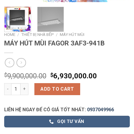
HOME
/
THIẾT BỊ NHÀ BẾP
/
MÁY HÚT MÙI
MÁY HÚT MÙI FAGOR 3AF3-941B
$
9,900,000.00
$
6,930,000.00
MÁY HÚT MÙI FAGOR 3AF3-941B quantity
ADD TO CART
LIÊN HỆ NGAY ĐỂ CÓ GIÁ TỐT NHẤT:
0937049966
GỌI TƯ VẤN