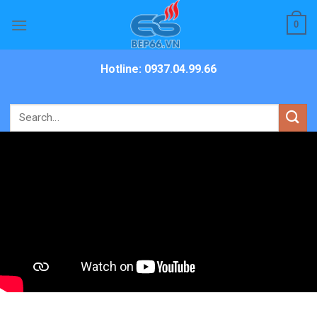
Skip
0
to
content
Hotline: 0937.04.99.66
Search
for: