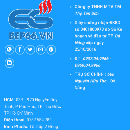
Công ty TNHH MTV TM
Thọ Tân Sơn
Giấy chứng nhận ĐKKD
số 0401800973 do Sở Kế
hoạch và đầu tư TP
Đà
Nẵng
cấp ngày
25/10/2016
ĐT:
0937.04.9966 -
0969.04.9966
TRỤ SỞ CHÍNH :
666
Nguyễn Hữu Thọ
- Đà
Nẵng
HCM:
03B - 970 Nguyễn Duy
Trinh, P Phú Hữu, TP Thủ Đức,
TP Hồ Chí Minh
Điện thoại:
0787.584.789
Bình Phước:
Tổ 2 ấp 2 Đồng