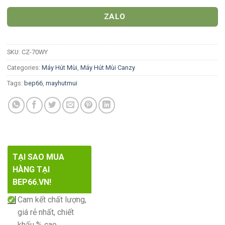
ZALO
SKU:
CZ-70WY
Categories:
Máy Hút Mùi
,
Máy Hút Mùi Canzy
Tags:
bep66
,
mayhutmui
TẠI SAO MUA
HÀNG TẠI
BEP66.VN!
Cam kết chất lượng,
giá rẻ nhất, chiết
khấu % cao