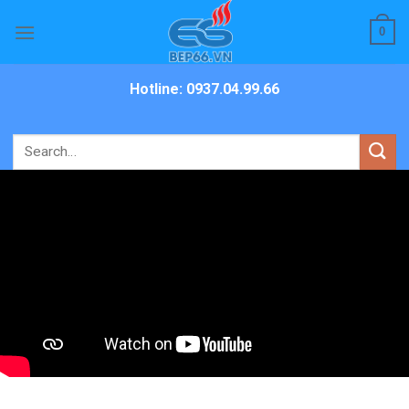
Skip
0
to
content
Hotline: 0937.04.99.66
Search
for: