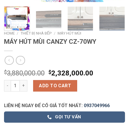
HOME
/
THIẾT BỊ NHÀ BẾP
/
MÁY HÚT MÙI
MÁY HÚT MÙI CANZY CZ-70WY
$
3,880,000.00
$
2,328,000.00
MÁY HÚT MÙI CANZY CZ-70WY quantity
ADD TO CART
LIÊN HỆ NGAY ĐỂ CÓ GIÁ TỐT NHẤT:
0937049966
GỌI TƯ VẤN