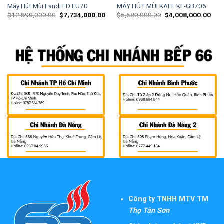
Máy Hút Mùi Fandi FD EU70
MÁY HÚT MÙI KAFF KF-GB706
$
12,890,000.00
$
7,734,000.00
$
6,680,000.00
$
4,008,000.00
Công ty TNHH MTV TM
Thọ Tân Sơn