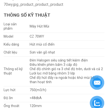
THÔNG SỐ KỸ THUẬT
Loại sản
Máy Hút Mùi
phẩm
Model
CZ 70WY
Kiểu dáng
Hút mùi cổ điển
Chất liệu
Sơn vân gỗ nhạt
Đèn Halogen siêu sáng tiết kiệm điện
Điều khiển phím bấm 3 cấp độ
Thông số kỹ
Chế độ chỉnh gió ra 3 chế độ trên, dưới và cả 2
thuật
Lưới lọc mỡ bằng nhôm 3 lớp
Chế độ hút đẩy ra ngoài hoặc khử mùi bằng
than hoạt tính
Lực hút
750(m3/h)
Độ ồn
<48dbA
Ống thoát
120mm