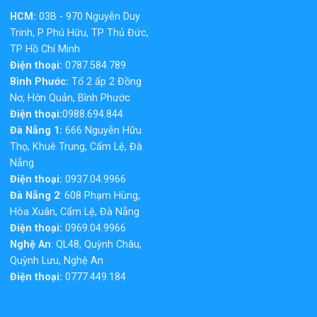
HCM:
03B - 970 Nguyễn Duy
Trinh, P Phú Hữu, TP Thủ Đức,
TP Hồ Chí Minh
Điện thoại:
0787.584.789
Bình Phước:
Tổ 2 ấp 2 Đồng
Nơ, Hớn Quản, Bình Phước
Điện thoại:
0988.694.844
Đà Nẵng 1:
666 Nguyễn Hữu
Thọ, Khuê Trung, Cẩm Lệ, Đà
Nẵng
Điện thoại:
0937.04.9966
Đà Nẵng 2
: 608 Phạm Hùng,
Hòa Xuân, Cẩm Lệ, Đà Nẵng
Điện thoại:
0969.04.9966
Nghệ An
: QL48, Quỳnh Châu,
Quỳnh Lưu, Nghệ An
Điện thoại:
0777.449.184