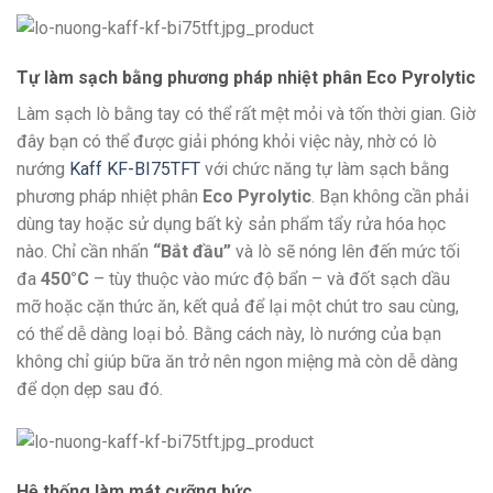
Tự làm sạch bằng phương pháp nhiệt phân Eco Pyrolytic
Làm sạch lò bằng tay có thể rất mệt mỏi và tốn thời gian. Giờ
đây bạn có thể được giải phóng khỏi việc này, nhờ có lò
nướng
Kaff KF-BI75TFT
với chức năng tự làm sạch bằng
phương pháp nhiệt phân
Eco Pyrolytic
. Bạn không cần phải
dùng tay hoặc sử dụng bất kỳ sản phẩm tẩy rửa hóa học
nào. Chỉ cần nhấn
“Bắt đầu”
và lò sẽ nóng lên đến mức tối
đa
450°C
– tùy thuộc vào mức độ bẩn – và đốt sạch dầu
mỡ hoặc cặn thức ăn, kết quả để lại một chút tro sau cùng,
có thể dễ dàng loại bỏ. Bằng cách này, lò nướng của bạn
không chỉ giúp bữa ăn trở nên ngon miệng mà còn dễ dàng
để dọn dẹp sau đó.
Hệ thống làm mát cưỡng bức