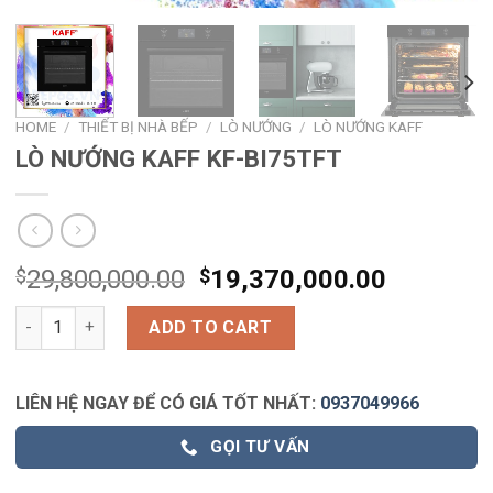
HOME
/
THIẾT BỊ NHÀ BẾP
/
LÒ NƯỚNG
/
LÒ NƯỚNG KAFF
LÒ NƯỚNG KAFF KF-BI75TFT
$
29,800,000.00
$
19,370,000.00
LÒ NƯỚNG KAFF KF-BI75TFT quantity
ADD TO CART
LIÊN HỆ NGAY ĐỂ CÓ GIÁ TỐT NHẤT:
0937049966
GỌI TƯ VẤN