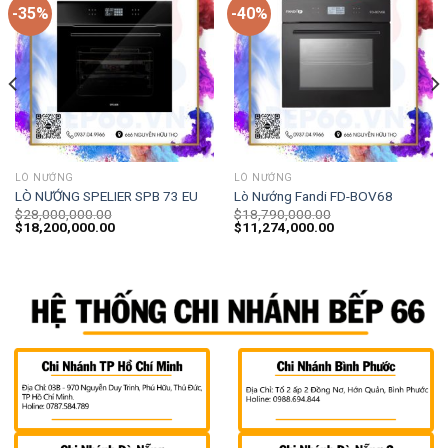
-35%
-40%
LÒ NƯỚNG
LÒ NƯỚNG
LÒ NƯỚNG SPELIER SPB 73 EU
Lò Nướng Fandi FD-BOV68
$
28,000,000.00
$
18,790,000.00
$
18,200,000.00
$
11,274,000.00