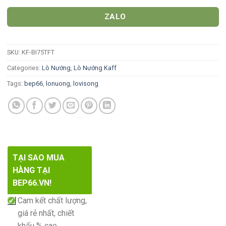
ZALO
SKU:
KF-BI75TFT
Categories:
Lò Nướng
,
Lò Nướng Kaff
Tags:
bep66
,
lonuong
,
lovisong
TẠI SAO MUA
HÀNG TẠI
BEP66.VN!
Cam kết chất lượng,
giá rẻ nhất, chiết
khấu % cao