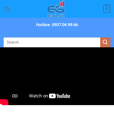
Skip
0
to
content
Hotline: 0937.04.99.66
Search
for: