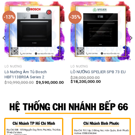
-13%
-35%
LÒ NƯỚNG
LÒ NƯỚNG
Lò Nướng Âm Tủ Bosch
LÒ NƯỚNG SPELIER SPB 73 EU
HBF113BR0A Series 2
$
28,000,000.00
$
18,200,000.00
$
10,990,000.00
$
9,590,000.00