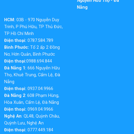
Nguyễn Hữu Thọ
- Đà
Nẵng
HCM:
03B - 970 Nguyễn Duy
Trinh, P Phú Hữu, TP Thủ Đức,
TP Hồ Chí Minh
Điện thoại:
0787.584.789
Bình Phước:
Tổ 2 ấp 2 Đồng
Nơ, Hớn Quản, Bình Phước
Điện thoại:
0988.694.844
Đà Nẵng 1:
666 Nguyễn Hữu
Thọ, Khuê Trung, Cẩm Lệ, Đà
Nẵng
Điện thoại:
0937.04.9966
Đà Nẵng 2
: 608 Phạm Hùng,
Hòa Xuân, Cẩm Lệ, Đà Nẵng
Điện thoại:
0969.04.9966
Nghệ An
: QL48, Quỳnh Châu,
Quỳnh Lưu, Nghệ An
Điện thoại:
0777.449.184