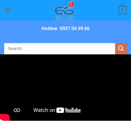
Skip
0
to
content
Hotline: 0937.04.99.66
Search
for: