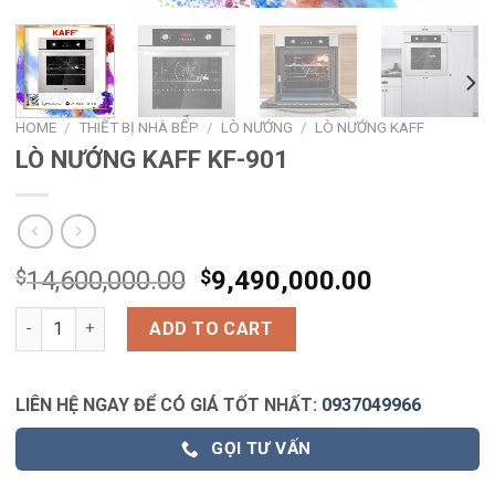
HOME
/
THIẾT BỊ NHÀ BẾP
/
LÒ NƯỚNG
/
LÒ NƯỚNG KAFF
LÒ NƯỚNG KAFF KF-901
$
14,600,000.00
$
9,490,000.00
LÒ NƯỚNG KAFF KF-901 quantity
ADD TO CART
LIÊN HỆ NGAY ĐỂ CÓ GIÁ TỐT NHẤT:
0937049966
GỌI TƯ VẤN