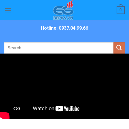
Skip
0
to
content
Hotline: 0937.04.99.66
Search
for: