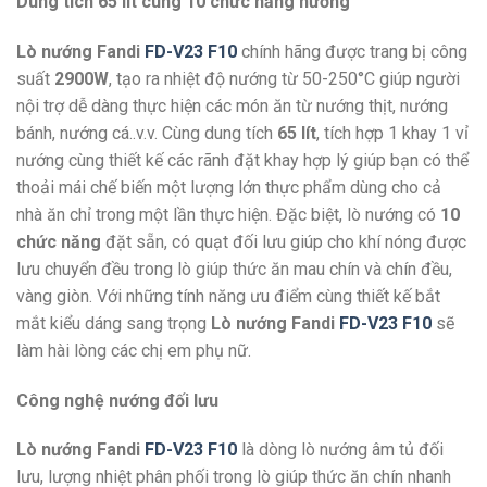
Dung tích 65 lít cùng 10 chức năng nướng
Lò nướng Fandi
FD-V23 F10
chính hãng được trang bị công
suất
2900W
, tạo ra nhiệt độ nướng từ 50-250°C giúp người
nội trợ dễ dàng thực hiện các món ăn từ nướng thịt, nướng
bánh, nướng cá..v.v. Cùng dung tích
65 lít
, tích hợp 1 khay 1 vỉ
nướng cùng thiết kế các rãnh đặt khay hợp lý giúp bạn có thể
thoải mái chế biến một lượng lớn thực phẩm dùng cho cả
nhà ăn chỉ trong một lần thực hiện. Đặc biệt, lò nướng có
10
chức năng
đặt sẵn, có quạt đối lưu giúp cho khí nóng được
lưu chuyển đều trong lò giúp thức ăn mau chín và chín đều,
vàng giòn. Với những tính năng ưu điểm cùng thiết kế bắt
mắt kiểu dáng sang trọng
Lò nướng Fandi
FD-V23 F10
sẽ
làm hài lòng các chị em phụ nữ.
Công nghệ nướng đối lưu
Lò nướng Fandi
FD-V23 F10
là dòng lò nướng âm tủ đối
lưu, lượng nhiệt phân phối trong lò giúp thức ăn chín nhanh