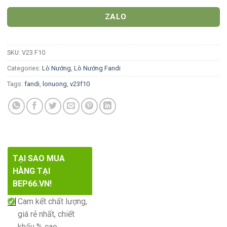
ZALO
SKU:
V23 F10
Categories:
Lò Nướng
,
Lò Nướng Fandi
Tags:
fandi
,
lonuong
,
v23f10
TẠI SAO MUA
HÀNG TẠI
BEP66.VN!
Cam kết chất lượng,
giá rẻ nhất, chiết
khấu % cao