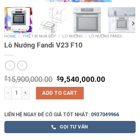
HOME
/
THIẾT BỊ NHÀ BẾP
/
LÒ NƯỚNG
/
LÒ NƯỚNG FANDI
Lò Nướng Fandi V23 F10
$
15,900,000.00
$
9,540,000.00
Lò Nướng Fandi V23 F10 quantity
ADD TO CART
LIÊN HỆ NGAY ĐỂ CÓ GIÁ TỐT NHẤT:
0937049966
GỌI TƯ VẤN