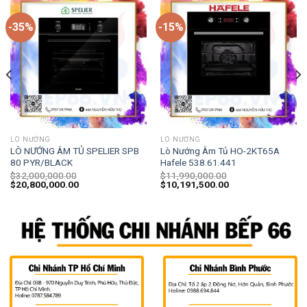
-35%
-15%
LÒ NƯỚNG
LÒ NƯỚNG
LÒ NƯỚNG ÂM TỦ SPELIER SPB
Lò Nướng Âm Tủ HO-2KT65A
80 PYR/BLACK
Hafele 538.61.441
$
32,000,000.00
$
11,990,000.00
$
20,800,000.00
$
10,191,500.00