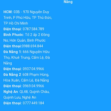
Nẵng
HCM:
03B - 970 Nguyễn Duy
Trinh, P Phú Hữu, TP Thủ Đức,
TP Hồ Chí Minh
Điện thoại:
0787.584.789
Bình Phước:
Tổ 2 ấp 2 Đồng
Nơ, Hớn Quản, Bình Phước
Điện thoại:
0988.694.844
Đà Nẵng 1:
666 Nguyễn Hữu
Thọ, Khuê Trung, Cẩm Lệ, Đà
Nẵng
Điện thoại:
0937.04.9966
Đà Nẵng 2
: 608 Phạm Hùng,
Hòa Xuân, Cẩm Lệ, Đà Nẵng
Điện thoại:
0969.04.9966
Nghệ An
: QL48, Quỳnh Châu,
Quỳnh Lưu, Nghệ An
Điện thoại:
0777.449.184