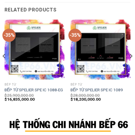
RELATED PRODUCTS
-35%
-35%
BẾP TỪ
BẾP TỪ
BẾP TỪ SPELIER SPE IC 1088-EG
BẾP TỪ SPELIER SPE IC 1089
$
25,900,000.00
$
28,000,000.00
$
16,835,000.00
$
18,200,000.00