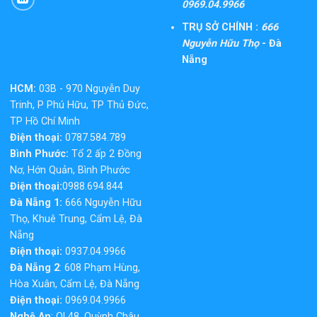
0969.04.9966
TRỤ SỞ CHÍNH :
666
Nguyễn Hữu Thọ
- Đà
Nẵng
HCM:
03B - 970 Nguyễn Duy
Trinh, P Phú Hữu, TP Thủ Đức,
TP Hồ Chí Minh
Điện thoại:
0787.584.789
Bình Phước:
Tổ 2 ấp 2 Đồng
Nơ, Hớn Quản, Bình Phước
Điện thoại:
0988.694.844
Đà Nẵng 1:
666 Nguyễn Hữu
Thọ, Khuê Trung, Cẩm Lệ, Đà
Nẵng
Điện thoại:
0937.04.9966
Đà Nẵng 2
: 608 Phạm Hùng,
Hòa Xuân, Cẩm Lệ, Đà Nẵng
Điện thoại:
0969.04.9966
Nghệ An
: QL48, Quỳnh Châu,