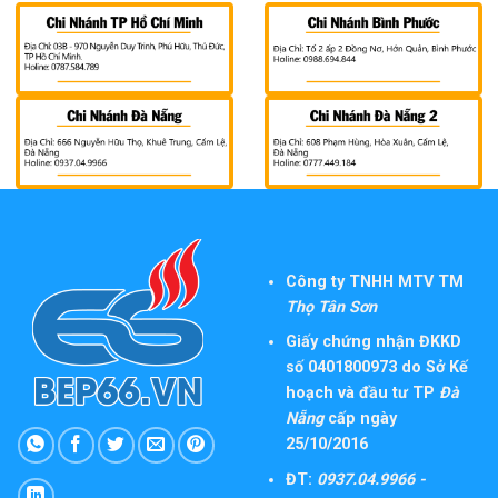
Công ty TNHH MTV TM
Thọ Tân Sơn
Giấy chứng nhận ĐKKD
số 0401800973 do Sở Kế
hoạch và đầu tư TP
Đà
Nẵng
cấp ngày
25/10/2016
ĐT:
0937.04.9966 -