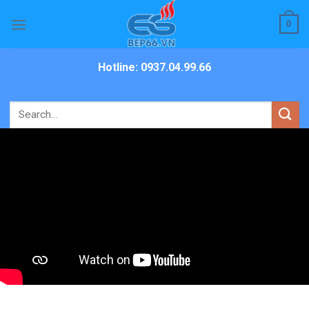
Skip
0
to
content
Hotline: 0937.04.99.66
Search
for: