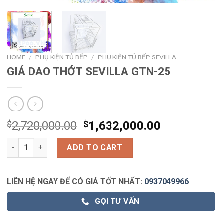
HOME
/
PHỤ KIỆN TỦ BẾP
/
PHỤ KIỆN TỦ BẾP SEVILLA
GIÁ DAO THỚT SEVILLA GTN-25
$
2,720,000.00
$
1,632,000.00
GIÁ DAO THỚT SEVILLA GTN-25 quantity
ADD TO CART
LIÊN HỆ NGAY ĐỂ CÓ GIÁ TỐT NHẤT:
0937049966
GỌI TƯ VẤN