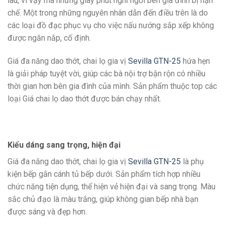
lâu, vì vậy mà những giây phút nghỉ ngơi bên gia đình bị hạn
chế. Một trong những nguyên nhân dẫn đến điều trên là do
các loại đồ đạc phục vụ cho việc nấu nướng sắp xếp không
được ngăn nắp, cố định.
Giá đa năng dao thớt, chai lọ gia vị
Sevilla GTN-25
hứa hẹn
là giải pháp tuyệt vời, giúp các bà nội trợ bận rộn có nhiều
thời gian hơn bên gia đình của mình. Sản phẩm thuộc top các
loại Giá chai lọ dao thớt được bán chạy nhất.
Kiểu dáng sang trọng, hiện đại
Giá đa năng dao thớt, chai lọ gia vị
Sevilla GTN-25
là phụ
kiện bếp gắn cánh tủ bếp dưới. Sản phẩm tích hợp nhiều
chức năng tiện dụng, thể hiện vẻ hiện đại và sang trọng. Màu
sắc chủ đạo là màu trắng, giúp không gian bếp nhà bạn
được sáng và đẹp hơn.