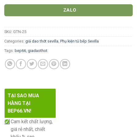
ZALO
SKU:
GTN-25
Categories:
giá dao thớt sevilla
,
Phụ kiện tủ bếp Sevilla
Tags:
bep66
,
giadaothot
TẠI SAO MUA
HÀNG TẠI
BEP66.VN!
Cam kết chất lượng,
giá rẻ nhất, chiết
khấu % cao