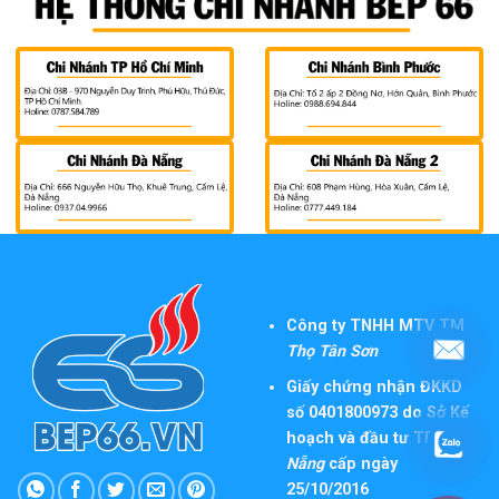
Công ty TNHH MTV TM
Thọ Tân Sơn
Giấy chứng nhận ĐKKD
số 0401800973 do Sở Kế
hoạch và đầu tư TP
Đà
Nẵng
cấp ngày
25/10/2016