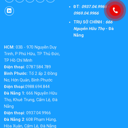
ĐT:
0937.04.9966 -
0969.04.9966
TRỤ SỞ CHÍNH :
666
Nguyễn Hữu Thọ
- Đà
Nẵng
HCM:
03B - 970 Nguyễn Duy
Trinh, P Phú Hữu, TP Thủ Đức,
TP Hồ Chí Minh
Điện thoại:
0787.584.789
Bình Phước:
Tổ 2 ấp 2 Đồng
Nơ, Hớn Quản, Bình Phước
Điện thoại:
0988.694.844
Đà Nẵng 1:
666 Nguyễn Hữu
Thọ, Khuê Trung, Cẩm Lệ, Đà
Nẵng
Điện thoại:
0937.04.9966
Đà Nẵng 2
: 608 Phạm Hùng,
Hòa Xuân, Cẩm Lệ, Đà Nẵng