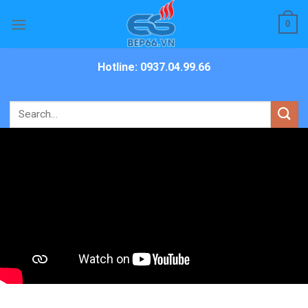
Skip
0
to
content
Hotline: 0937.04.99.66
Search
for: