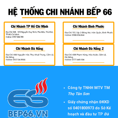
Công ty TNHH MTV TM
Thọ Tân Sơn
Giấy chứng nhận ĐKKD
số 0401800973 do Sở Kế
hoạch và đầu tư TP
Đà