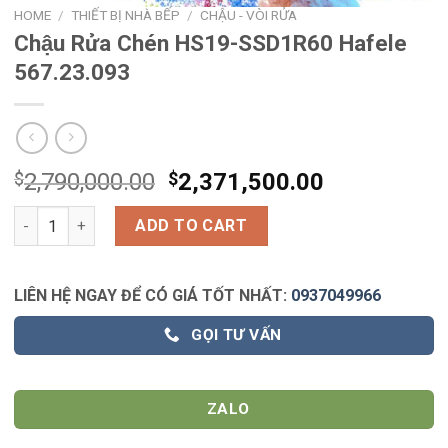
HOME
/
THIẾT BỊ NHÀ BẾP
/
CHẬU - VÒI RỬA
Chậu Rửa Chén HS19-SSD1R60 Hafele
567.23.093
$
2,790,000.00
$
2,371,500.00
Chậu Rửa Chén HS19-SSD1R60 Hafele 567.23.093 quantity
ADD TO CART
LIÊN HỆ NGAY ĐỂ CÓ GIÁ TỐT NHẤT:
0937049966
GỌI TƯ VẤN
ZALO