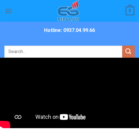
Skip
0
to
content
Hotline: 0937.04.99.66
Search
for: