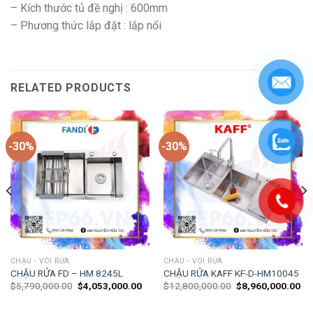
– Kích thước tủ đề nghị : 600mm
– Phương thức lắp đặt : lắp nổi
RELATED PRODUCTS
-30%
-30%
CHẬU - VÒI RỬA
CHẬU - VÒI RỬA
CHẬU RỬA FD – HM 8245L
CHẬU RỬA KAFF KF-D-HM10045
$
5,790,000.00
$
4,053,000.00
$
12,800,000.00
$
8,960,000.00