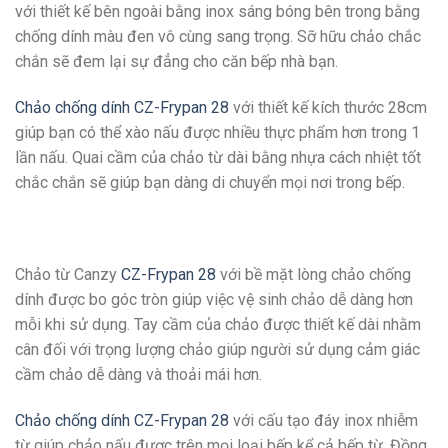
với thiết kế bên ngoài bằng inox sáng bóng bên trong bằng
chống dính màu đen vô cùng sang trọng. Sỡ hữu chảo chắc
chắn sẽ đem lại sự đẳng cho căn bếp nhà bạn.
Chảo chống dính CZ-Frypan 28
với thiết kế kích thước 28cm
giúp bạn có thể xào nấu được nhiều thực phẩm hơn trong 1
lần nấu. Quai cầm của chảo từ dài bằng nhựa cách nhiệt tốt
chắc chắn sẽ giúp bạn dàng di chuyển mọi nơi trong bếp.
Chảo từ Canzy
CZ-Frypan 28
với bề mặt lòng chảo chống
dính được bo góc tròn giúp việc vệ sinh chảo dễ dàng hơn
mỗi khi sử dụng. Tay cầm của chảo được thiết kế dài nhằm
cân đối với trọng lượng chảo giúp người sử dụng cảm giác
cầm chảo dễ dàng và thoải mái hơn.
Chảo chống dính CZ-Frypan 28
với cấu tạo đáy inox nhiễm
từ giúp chảo nấu được trên mọi loại bếp kể cả bếp từ. Đồng