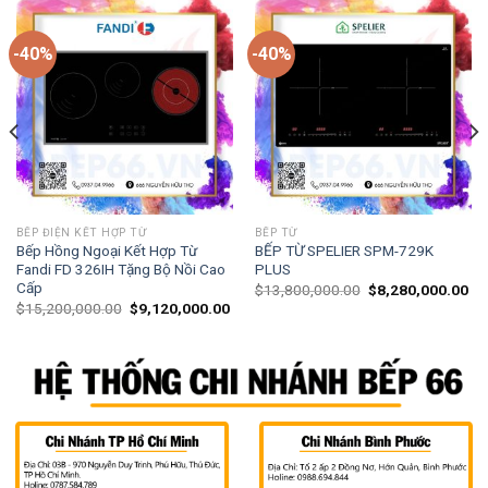
-40%
-40%
BẾP ĐIỆN KẾT HỢP TỪ
BẾP TỪ
Bếp Hồng Ngoại Kết Hợp Từ
BẾP TỪ SPELIER SPM-729K
Fandi FD 326IH Tặng Bộ Nồi Cao
PLUS
Cấp
$
13,800,000.00
$
8,280,000.00
$
15,200,000.00
$
9,120,000.00