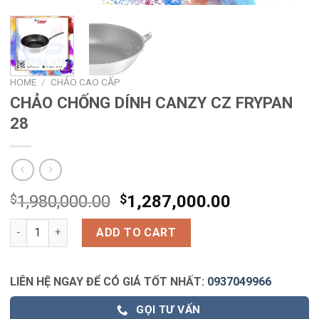
HOME
/
CHẢO CAO CẤP
CHẢO CHỐNG DÍNH CANZY CZ FRYPAN
28
$
1,980,000.00
$
1,287,000.00
CHẢO CHỐNG DÍNH CANZY CZ FRYPAN 28 quantity
ADD TO CART
LIÊN HỆ NGAY ĐỂ CÓ GIÁ TỐT NHẤT:
0937049966
GỌI TƯ VẤN