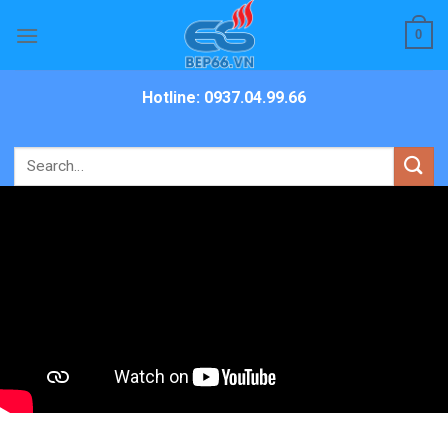
Skip
0
to
content
Hotline: 0937.04.99.66
Search
for: