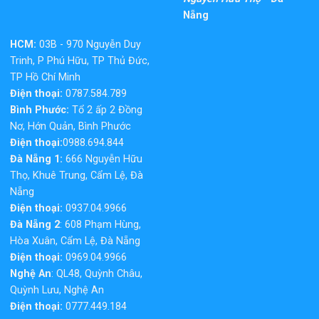
Nẵng
HCM:
03B - 970 Nguyễn Duy
Trinh, P Phú Hữu, TP Thủ Đức,
TP Hồ Chí Minh
Điện thoại:
0787.584.789
Bình Phước:
Tổ 2 ấp 2 Đồng
Nơ, Hớn Quản, Bình Phước
Điện thoại:
0988.694.844
Đà Nẵng 1:
666 Nguyễn Hữu
Thọ, Khuê Trung, Cẩm Lệ, Đà
Nẵng
Điện thoại:
0937.04.9966
Đà Nẵng 2
: 608 Phạm Hùng,
Hòa Xuân, Cẩm Lệ, Đà Nẵng
Điện thoại:
0969.04.9966
Nghệ An
: QL48, Quỳnh Châu,
Quỳnh Lưu, Nghệ An
Điện thoại:
0777.449.184