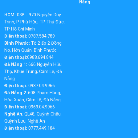
Nẵng
HCM:
03B - 970 Nguyễn Duy
Trinh, P Phú Hữu, TP Thủ Đức,
TP Hồ Chí Minh
Điện thoại:
0787.584.789
Bình Phước:
Tổ 2 ấp 2 Đồng
Nơ, Hớn Quản, Bình Phước
Điện thoại:
0988.694.844
Đà Nẵng 1:
666 Nguyễn Hữu
Thọ, Khuê Trung, Cẩm Lệ, Đà
Nẵng
Điện thoại:
0937.04.9966
Đà Nẵng 2
: 608 Phạm Hùng,
Hòa Xuân, Cẩm Lệ, Đà Nẵng
Điện thoại:
0969.04.9966
Nghệ An
: QL48, Quỳnh Châu,
Quỳnh Lưu, Nghệ An
Điện thoại:
0777.449.184