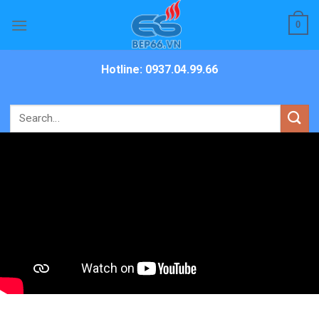
Skip
0
to
content
Hotline: 0937.04.99.66
Search
for: