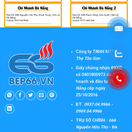
Công ty TNHH MTV TM
Thọ Tân Sơn
Giấy chứng nhận ĐKKD
số 0401800973 do Sở Kế
hoạch và đầu tư TP
Đà
Nẵng
cấp ngày
25/10/2016
ĐT:
0937.04.9966 -
0969.04.9966
TRỤ SỞ CHÍNH :
666
Nguyễn Hữu Thọ
- Đà