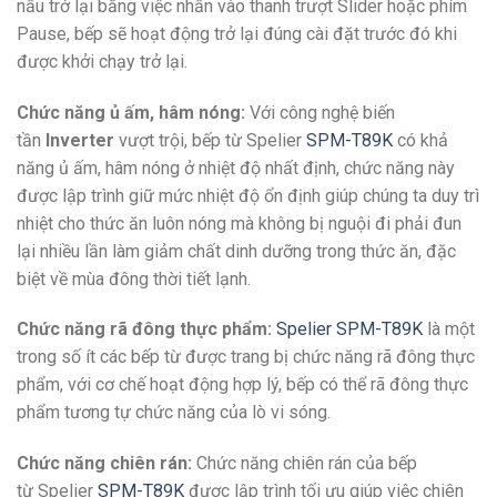
nấu trở lại bằng việc nhấn vào thanh trượt Slider hoặc phím
Pause, bếp sẽ hoạt động trở lại đúng cài đặt trước đó khi
được khởi chạy trở lại.
Chức năng ủ ấm, hâm nóng:
Với công nghệ biến
tần
Inverter
vượt trội, bếp từ Spelier
SPM-T89K
có khả
năng ủ ấm, hâm nóng ở nhiệt độ nhất định, chức năng này
được lập trình giữ mức nhiệt độ ổn định giúp chúng ta duy trì
nhiệt cho thức ăn luôn nóng mà không bị nguội đi phải đun
lại nhiều lần làm giảm chất dinh dưỡng trong thức ăn, đặc
biệt về mùa đông thời tiết lạnh.
Chức năng rã đông thực phẩm:
Spelier SPM-T89K
là một
trong số ít các bếp từ được trang bị chức năng rã đông thực
phẩm, với cơ chế hoạt động hợp lý, bếp có thể rã đông thực
phẩm tương tự chức năng của lò vi sóng.
Chức năng chiên rán:
Chức năng chiên rán của bếp
từ Spelier
SPM-T89K
được lập trình tối ưu giúp việc chiên