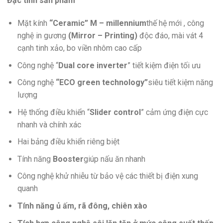
Đặc tính sản phẩm
Mặt kính
“Ceramic” M – millennium
thế hệ mới , công
nghệ in gương
(Mirror – Printing)
độc đáo, mài vát 4
cạnh tinh xảo, bo viền nhôm cao cấp
Công nghệ “
Dual core inverter
” tiết kiệm điện tối ưu
Công nghệ
“ECO green technology”
siêu tiết kiệm năng
lượng
Hệ thống điều khiển “
Slider control
” cảm ứng điện cực
nhanh và chính xác
Hai bảng điều khiển riêng biệt
Tính năng
Booster
giúp nấu ăn nhanh
Công nghệ khử nhiễu từ bảo vệ các thiết bị điện xung
quanh
Tính năng ủ ấm, rã đông, chiên xào