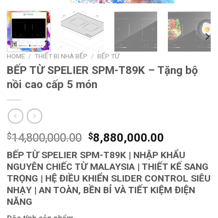
HOME
/
THIẾT BỊ NHÀ BẾP
/
BẾP TỪ
BẾP TỪ SPELIER SPM-T89K – Tặng bộ
nồi cao cấp 5 món
$
14,800,000.00
$
8,880,000.00
BẾP TỪ SPELIER SPM-T89K | NHẬP KHẨU
NGUYÊN CHIẾC TỪ MALAYSIA | THIẾT KẾ SANG
TRỌNG | HỆ ĐIỀU KHIỂN SLIDER CONTROL SIÊU
NHẠY | AN TOÀN, BỀN BỈ VÀ TIẾT KIỆM ĐIỆN
NĂNG