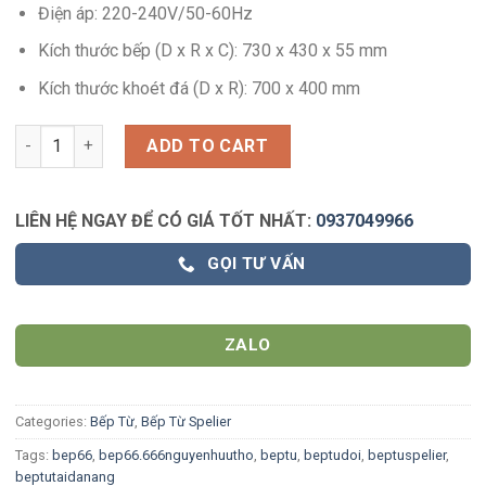
Điện áp: 220-240V/50-60Hz
Kích thước bếp (D x R x C): 730 x 430 x 55 mm
Kích thước khoét đá (D x R): 700 x 400 mm
BẾP TỪ SPELIER SPM-T89K - Tặng bộ nồi cao cấp 5 món quant
ADD TO CART
LIÊN HỆ NGAY ĐỂ CÓ GIÁ TỐT NHẤT:
0937049966
GỌI TƯ VẤN
ZALO
Categories:
Bếp Từ
,
Bếp Từ Spelier
Tags:
bep66
,
bep66.666nguyenhuutho
,
beptu
,
beptudoi
,
beptuspelier
,
beptutaidanang