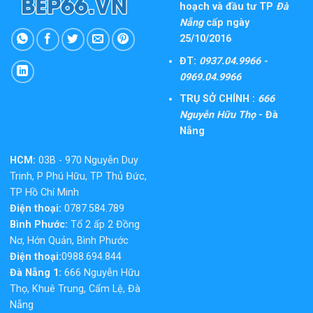
hoạch và đầu tư TP
Đà
Nẵng
cấp ngày
25/10/2016
ĐT:
0937.04.9966 -
0969.04.9966
TRỤ SỞ CHÍNH :
666
Nguyễn Hữu Thọ
- Đà
Nẵng
HCM:
03B - 970 Nguyễn Duy
Trinh, P Phú Hữu, TP Thủ Đức,
TP Hồ Chí Minh
Điện thoại:
0787.584.789
Bình Phước:
Tổ 2 ấp 2 Đồng
Nơ, Hớn Quản, Bình Phước
Điện thoại:
0988.694.844
Đà Nẵng 1:
666 Nguyễn Hữu
Thọ, Khuê Trung, Cẩm Lệ, Đà
Nẵng