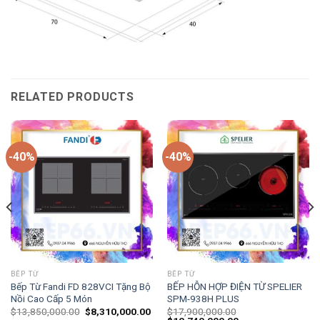
RELATED PRODUCTS
-40%
-40%
BẾP TỪ
BẾP TỪ
Bếp Từ Fandi FD 828VCI Tặng Bộ
BẾP HỖN HỢP ĐIỆN TỪ SPELIER
Nồi Cao Cấp 5 Món
SPM-938H PLUS
$
13,850,000.00
$
8,310,000.00
$
17,900,000.00