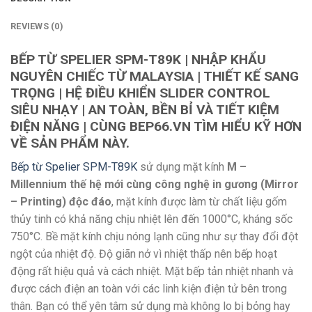
REVIEWS (0)
BẾP TỪ SPELIER SPM-T89K | NHẬP KHẨU
NGUYÊN CHIẾC TỪ MALAYSIA | THIẾT KẾ SANG
TRỌNG | HỆ ĐIỀU KHIỂN SLIDER CONTROL
SIÊU NHẠY | AN TOÀN, BỀN BỈ VÀ TIẾT KIỆM
ĐIỆN NĂNG | CÙNG BEP66.VN TÌM HIỂU KỸ HƠN
VỀ SẢN PHẨM NÀY.
Bếp từ Spelier SPM-T89K
sử dụng mặt kính
M –
Millennium thế hệ mới cùng công nghệ in gương (Mirror
– Printing) độc đáo
, mặt kính được làm từ chất liệu gốm
thủy tinh có khả năng chịu nhiệt lên đến 1000°C, kháng sốc
750°C. Bề mặt kính chịu nóng lạnh cũng như sự thay đổi đột
ngột của nhiệt độ. Độ giãn nở vì nhiệt thấp nên bếp hoạt
động rất hiệu quả và cách nhiệt. Mặt bếp tản nhiệt nhanh và
được cách điện an toàn với các linh kiện điện tử bên trong
thân. Bạn có thể yên tâm sử dụng mà không lo bị bỏng hay