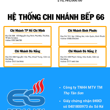
$
10,740,000.00
Công ty TNHH MTV TM
Thọ Tân Sơn
Giấy chứng nhận ĐKKD
số 0401800973 do Sở Kế