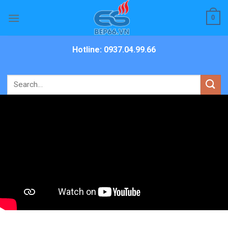
Skip
0
to
content
Hotline: 0937.04.99.66
Search
for: