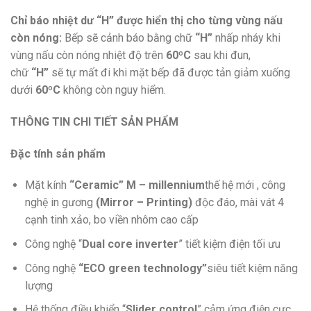
Chỉ báo nhiệt dư “H” được hiển thị cho từng vùng nấu
còn nóng:
Bếp sẽ cảnh báo bằng chữ
“H”
nhấp nháy khi
vùng nấu còn nóng nhiệt độ trên
60ºC
sau khi đun,
chữ
“H”
sẽ tự mất đi khi mặt bếp đã được tản giảm xuống
dưới
60ºC
không còn nguy hiểm.
THÔNG TIN CHI TIẾT SẢN PHẨM
Đặc tính sản phẩm
Mặt kính
“Ceramic” M – millennium
thế hệ mới , công
nghệ in gương
(Mirror – Printing)
độc đáo, mài vát 4
cạnh tinh xảo, bo viền nhôm cao cấp
Công nghệ “
Dual core inverter
” tiết kiệm điện tối ưu
Công nghệ
“ECO green technology”
siêu tiết kiệm năng
lượng
Hệ thống điều khiển “
Slider control
” cảm ứng điện cực