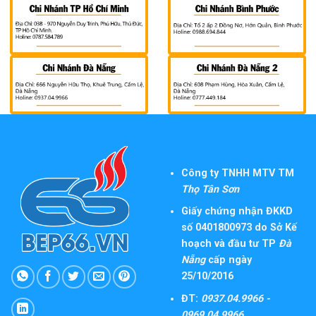
Công ty TNHH MTV TM
Thọ Tân Sơn
Giấy chứng nhận ĐKKD
số 0401800973 do Sở Kế
hoạch và đầu tư TP
Đà
Nẵng
cấp ngày
25/10/2016
ĐT:
0937.04.9966 -
0969.04.9966