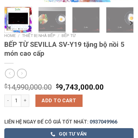
HOME
/
THIẾT BỊ NHÀ BẾP
/
BẾP TỪ
BẾP TỪ SEVILLA SV-Y19 tặng bộ nồi 5
món cao cấp
$
14,990,000.00
$
9,743,000.00
BẾP TỪ SEVILLA SV-Y19 tặng bộ nồi 5 món cao cấp quantity
ADD TO CART
LIÊN HỆ NGAY ĐỂ CÓ GIÁ TỐT NHẤT:
0937049966
GỌI TƯ VẤN