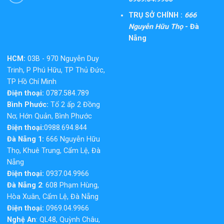
TRỤ SỞ CHÍNH :
666
Nguyễn Hữu Thọ
- Đà
Nẵng
HCM:
03B - 970 Nguyễn Duy
Trinh, P Phú Hữu, TP Thủ Đức,
TP Hồ Chí Minh
Điện thoại:
0787.584.789
Bình Phước:
Tổ 2 ấp 2 Đồng
Nơ, Hớn Quản, Bình Phước
Điện thoại:
0988.694.844
Đà Nẵng 1:
666 Nguyễn Hữu
Thọ, Khuê Trung, Cẩm Lệ, Đà
Nẵng
Điện thoại:
0937.04.9966
Đà Nẵng 2
: 608 Phạm Hùng,
Hòa Xuân, Cẩm Lệ, Đà Nẵng
Điện thoại:
0969.04.9966
Nghệ An
: QL48, Quỳnh Châu,