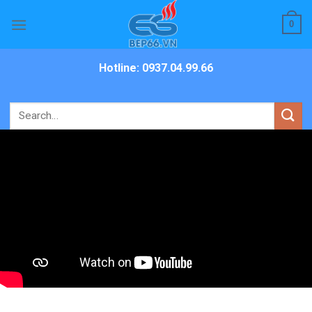
Skip
0
to
content
Hotline: 0937.04.99.66
Search
for: