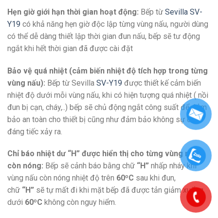
Hẹn giờ giới hạn thời gian hoạt động:
Bếp từ
Sevilla SV-
Y19
có khả năng hẹn giờ độc lập từng vùng nấu, người dùng
có thể dễ dàng thiết lập thời gian đun nấu, bếp sẽ tư động
ngắt khi hết thời gian đã được cài đặt
Bảo vệ quá nhiệt (cảm biến nhiệt độ tích hợp trong từng
vùng nấu):
Bếp từ Sevilla
SV-Y19
được thiết kế cảm biến
nhiệt độ dưới mỗi vùng nấu, khi có hiện tượng quá nhiệt ( nồi
đun bị cạn, cháy,..) bếp sẽ chủ động ngắt công suất để đảm
bảo an toàn cho thiết bị cũng như đảm bảo không sự cố
đáng tiếc xảy ra.
Chỉ báo nhiệt dư “H” được hiển thị cho từng vùng nấu
còn nóng:
Bếp sẽ cảnh báo bằng chữ
“H”
nhấp nháy khi
vùng nấu còn nóng nhiệt độ trên
60ºC
sau khi đun,
chữ
“H”
sẽ tự mất đi khi mặt bếp đã được tản giảm xuống
dưới
60ºC
không còn nguy hiểm.