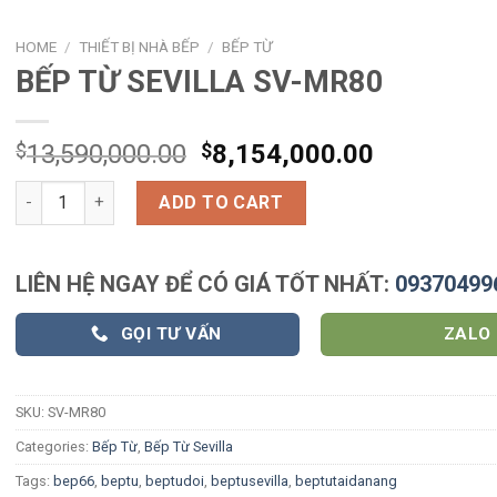
HOME
/
THIẾT BỊ NHÀ BẾP
/
BẾP TỪ
BẾP TỪ SEVILLA SV-MR80
$
13,590,000.00
$
8,154,000.00
BẾP TỪ SEVILLA SV-MR80 quantity
ADD TO CART
LIÊN HỆ NGAY ĐỂ CÓ GIÁ TỐT NHẤT:
09370499
GỌI TƯ VẤN
ZALO
SKU:
SV-MR80
Categories:
Bếp Từ
,
Bếp Từ Sevilla
Tags:
bep66
,
beptu
,
beptudoi
,
beptusevilla
,
beptutaidanang