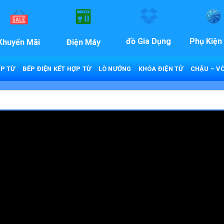
đồ Gia Dụng
Phụ Kiện
Khuyến Mãi
Điện Máy
P TỪ
BẾP ĐIỆN KẾT HỢP TỪ
LÒ NƯỚNG
KHÓA ĐIỆN TỬ
CHẬU – VÒ