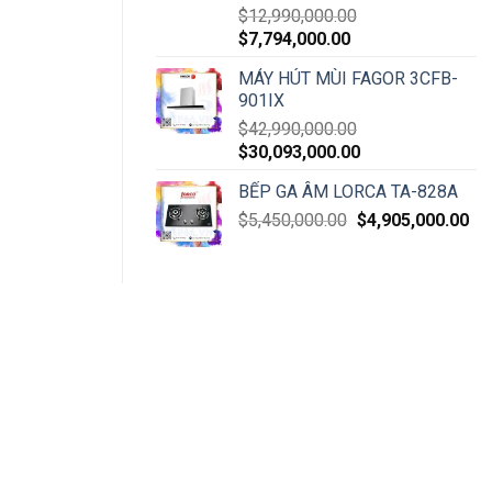
$
12,990,000.00
$
7,794,000.00
MÁY HÚT MÙI FAGOR 3CFB-
901IX
$
42,990,000.00
$
30,093,000.00
BẾP GA ÂM LORCA TA-828A
$
5,450,000.00
$
4,905,000.00