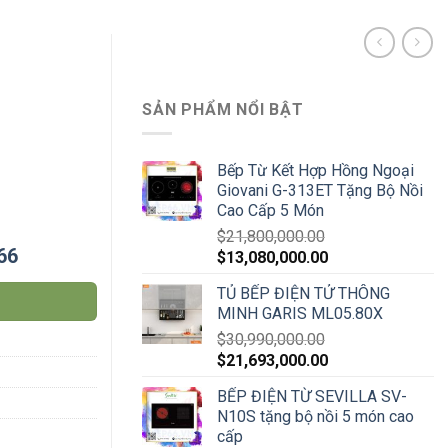
SẢN PHẨM NỔI BẬT
Bếp Từ Kết Hợp Hồng Ngoại
Giovani G-313ET Tặng Bộ Nồi
Cao Cấp 5 Món
$
21,800,000.00
66
$
13,080,000.00
TỦ BẾP ĐIỆN TỬ THÔNG
MINH GARIS ML05.80X
$
30,990,000.00
$
21,693,000.00
BẾP ĐIỆN TỪ SEVILLA SV-
N10S tặng bộ nồi 5 món cao
cấp