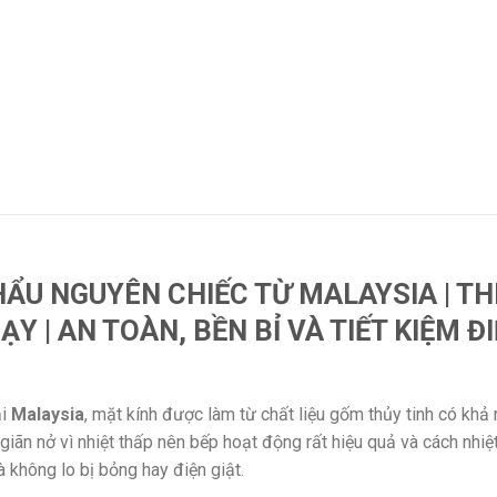
ẨU NGUYÊN CHIẾC TỪ MALAYSIA | THI
 | AN TOÀN, BỀN BỈ VÀ TIẾT KIỆM Đ
ại
Malaysia
, mặt kính được làm từ chất liệu gốm thủy tinh có khả
giãn nở vì nhiệt thấp nên bếp hoạt động rất hiệu quả và cách nhiệ
à không lo bị bỏng hay điện giật.