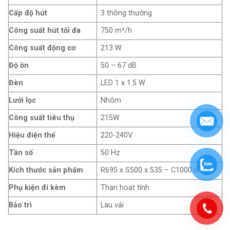
Cấp độ hút
3 thông thường
Công suất hút tối đa
750 m³/h
Công suất động cơ
213 W
Độ ồn
50 – 67 dB
Đèn
LED 1 x 1.5 W
Lưới lọc
Nhôm
Công suất tiêu thụ
215W
Hiệu điện thế
220-240V
Tần số
50 Hz
Kích thước sản phẩm
R695 x S500 x 535 – C1000 mm
Phụ kiện đi kèm
Than hoạt tính
Bảo trì
Lau vải