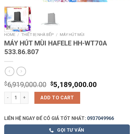
HOME
/
THIẾT BỊ NHÀ BẾP
/
MÁY HÚT MÙI
MÁY HÚT MÙI HAFELE HH-WT70A
533.86.807
$
6,919,000.00
$
5,189,000.00
MÁY HÚT MÙI HAFELE HH-WT70A 533.86.807 quantity
ADD TO CART
LIÊN HỆ NGAY ĐỂ CÓ GIÁ TỐT NHẤT:
0937049966
GỌI TƯ VẤN