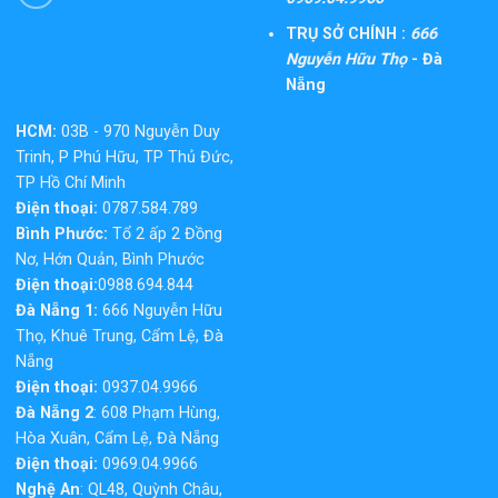
TRỤ SỞ CHÍNH :
666
Nguyễn Hữu Thọ
- Đà
Nẵng
HCM:
03B - 970 Nguyễn Duy
Trinh, P Phú Hữu, TP Thủ Đức,
TP Hồ Chí Minh
Điện thoại:
0787.584.789
Bình Phước:
Tổ 2 ấp 2 Đồng
Nơ, Hớn Quản, Bình Phước
Điện thoại:
0988.694.844
Đà Nẵng 1:
666 Nguyễn Hữu
Thọ, Khuê Trung, Cẩm Lệ, Đà
Nẵng
Điện thoại:
0937.04.9966
Đà Nẵng 2
: 608 Phạm Hùng,
Hòa Xuân, Cẩm Lệ, Đà Nẵng
Điện thoại:
0969.04.9966
Nghệ An
: QL48, Quỳnh Châu,