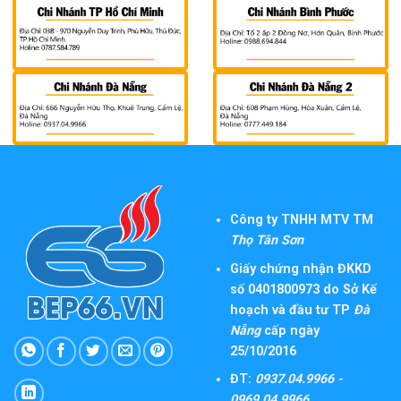
Công ty TNHH MTV TM
Thọ Tân Sơn
Giấy chứng nhận ĐKKD
số 0401800973 do Sở Kế
hoạch và đầu tư TP
Đà
Nẵng
cấp ngày
25/10/2016
ĐT:
0937.04.9966 -
0969.04.9966