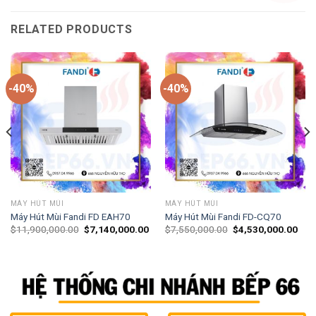
RELATED PRODUCTS
-40%
-40%
MÁY HÚT MÙI
MÁY HÚT MÙI
Máy Hút Mùi Fandi FD EAH70
Máy Hút Mùi Fandi FD-CQ70
$
11,900,000.00
$
7,140,000.00
$
7,550,000.00
$
4,530,000.00