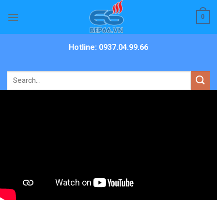
Skip
0
to
content
Hotline: 0937.04.99.66
Search
for: