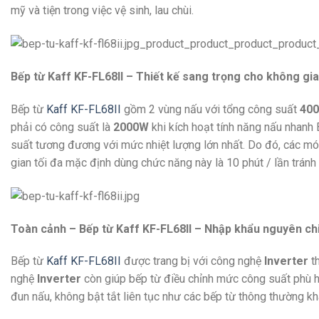
mỹ và tiện trong việc vệ sinh, lau chùi.
Bếp từ Kaff KF-FL68II – Thiết kế sang trọng cho không gia
Bếp từ
Kaff KF-FL68II
gồm 2 vùng nấu với tổng công suất
400
phải có công suất là
2000W
khi kích hoạt tính năng nấu nhanh
suất tương đương với mức nhiệt lượng lớn nhất. Do đó, các món
gian tối đa mặc định dùng chức năng này là 10 phút / lần tránh 
Toàn cảnh – Bếp từ Kaff KF-FL68II – Nhập khẩu nguyên ch
Bếp từ
Kaff KF-FL68II
được trang bị với công nghệ
Inverter
th
nghệ
Inverter
còn giúp bếp từ điều chỉnh mức công suất phù h
đun nấu, không bật tắt liên tục như các bếp từ thông thường kh