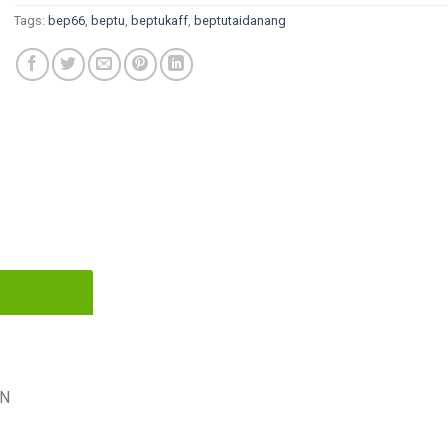
Tags:
bep66
,
beptu
,
beptukaff
,
beptutaidanang
VN