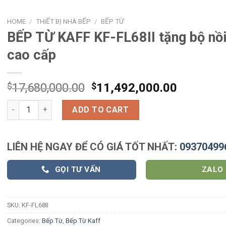
HOME
/
THIẾT BỊ NHÀ BẾP
/
BẾP TỪ
BẾP TỪ KAFF KF-FL68II tặng bộ nồ
cao cấp
$
17,680,000.00
$
11,492,000.00
BẾP TỪ KAFF KF-FL68II tặng bộ nồi 5 món cao cấp quantity
ADD TO CART
LIÊN HỆ NGAY ĐỂ CÓ GIÁ TỐT NHẤT:
09370499
GỌI TƯ VẤN
ZALO
SKU:
KF-FL68II
Categories:
Bếp Từ
,
Bếp Từ Kaff