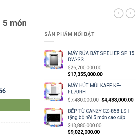
i 5 món
SẢN PHẨM NỔI BẬT
MÁY RỬA BÁT SPELIER SP 15
DW-SS
$
26,700,000.00
$
17,355,000.00
MÁY HÚT MÙI KAFF KF-
66
FL70RH
$
7,480,000.00
$
4,488,000.00
BẾP TỪ CANZY CZ-858 LS.I
tặng bộ nồi 5 món cao cấp
$
13,880,000.00
$
9,022,000.00