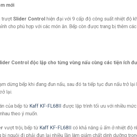
iệm mới
 trượt
Slider Control
hiện đại với 9 cấp độ công suất nhiệt độ k
chỉnh cho phù hợp với các món ăn. Bếp còn được trang bị thêm c
lider Control độc lập cho từng vùng nấu cùng các tiện ích đư
m dừng bếp khi đang đun nấu, sau đó ta tiếp tục đun nấu trở lại
ở lại.
án của bếp từ
Kaff KF-FL68II
được lập trình tối ưu với nhiều mức
 nhau theo ý muốn.
er
vượt trội, bếp từ
Kaff KF-FL68II
có khả năng ủ ấm ở nhiệt độ n
 bị nguội đi phải đun lại nhiều lần làm giảm chất dinh dưỡng trong