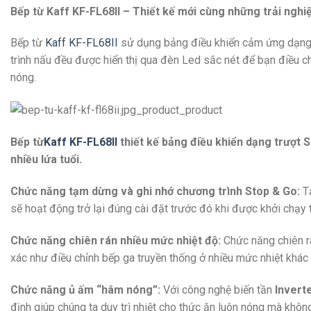
Bếp từ Kaff KF-FL68II – Thiết kế mới cùng những trải ngh
Bếp từ
Kaff KF-FL68II
sử dụng bảng điều khiển cảm ứng dạng
trình nấu đều được hiển thị qua đèn Led sắc nét để bạn điều 
nóng.
Bếp từ
Kaff KF-FL68II
thiết kế bảng điều khiển dạng trượt S
nhiều lứa tuổi.
Chức năng tạm dừng và ghi nhớ chương trình Stop & Go:
Tạ
sẽ hoạt động trở lại đúng cài đặt trước đó khi được khởi chạy tr
Chức năng chiên rán nhiều mức nhiệt độ:
Chức năng chiên r
xác như điều chỉnh bếp ga truyền thống ở nhiều mức nhiệt khác
Chức năng ủ ấm “hâm nóng”:
Với công nghệ biến tần
Invert
định giúp chúng ta duy trì nhiệt cho thức ăn luôn nóng mà không