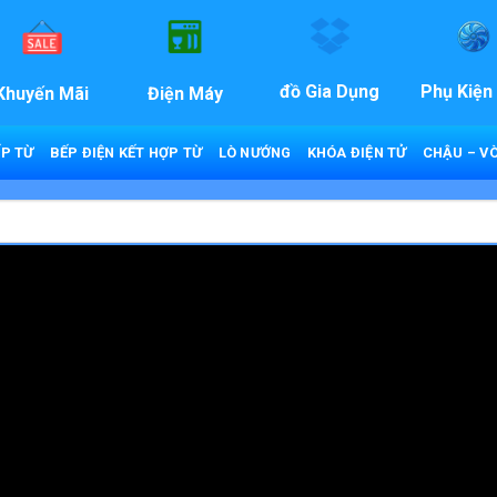
đồ Gia Dụng
Phụ Kiện
Khuyến Mãi
Điện Máy
P TỪ
BẾP ĐIỆN KẾT HỢP TỪ
LÒ NƯỚNG
KHÓA ĐIỆN TỬ
CHẬU – VÒ